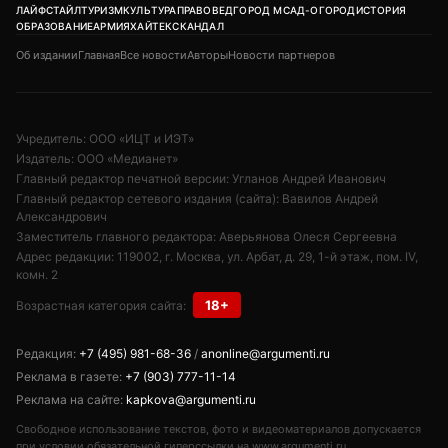
ЛАЙФСТАЙЛ
ТУРИЗМ
КУЛЬТУРА
ПРАВОВЕД
ГОРОД М
САД-ОГОРОД
ИСТОРИЯ
ОБРАЗОВАНИЕ
АРМИЯ
ХАЙТЕК
СКАНДАЛ
Об издании
Главная
Все новости
Авторы
Новости партнеров
Учредитель: ООО «ИЦТ и ИЭТ»
Издатель: ООО «Медианет»
Главный редактор печатной версии: Угланов Андрей Иванович
Главный редактор сетевого издания (сайта): Вавилов Андрей
Александрович
Заместитель главного редактора: Аверьянова Олеся Сергеевна
Адрес редакции: 119002, г. Москва, ул. Арбат, д. 29, 1-й этаж, пом. IV,
комн. 2
18+
Возрастная категория сайта:
Редакция:
+7 (495) 981-68-36
/
anonline@argumenti.ru
Реклама в газете:
+7 (903) 777-11-14
Реклама на сайте:
kapkova@argumenti.ru
Свободное использование текстов, фото и видеоматериалов допускается
при условии обязательной гиперссылки на www.argumenti.ru.