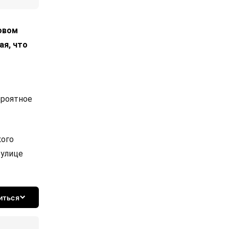
довом
ая, что
ероятное
кого
 улице
иться