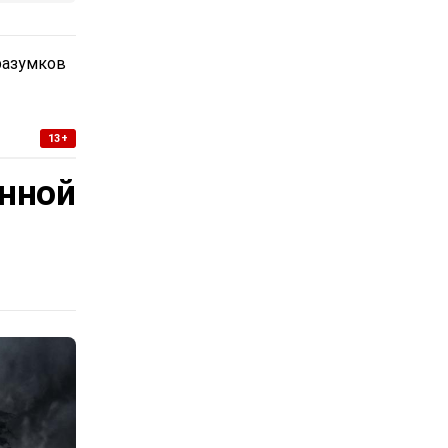
разумков
13+
нной