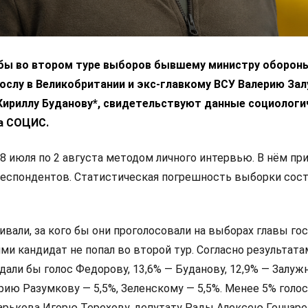
 бы во втором туре выборов бывшему министру оборон
ослу в Великобритании и экс-главкому ВСУ Валерию За
 Кириллу Буданову*, свидетельствуют данные социологи
а СОЦИС.
8 июля по 2 августа методом личного интервью. В нём пр
респондентов. Статистическая погрешность выборки сос
али, за кого бы они проголосовали на выборах главы гос
и кандидат не попал во второй тур. Согласно результата
дали бы голос Федорову, 13,6% — Буданову, 12,9% — Залуж
ию Разумкову — 5,5%, Зеленскому — 5,5%. Менее 5% голо
арькова Игорю Терехову, депутату Рады Алексею Гончаре