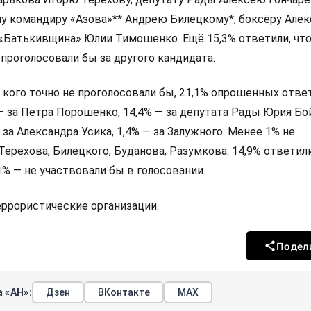
у командиру «Азова»** Андрею Билецкому*, боксёру Алек
 «Батькивщина» Юлии Тимошенко. Ещё 15,3% ответили, что
 проголосовали бы за другого кандидата.
а кого точно не проголосовали бы, 21,1% опрошенных ответ
 — за Петра Порошенко, 14,4% — за депутата Рады Юрия Бо
 за Александра Усика, 1,4% — за Залужного. Менее 1% не
Терехова, Билецкого, Буданова, Разумкова. 14,9% ответили
,1% — не участвовали бы в голосовании.
террористические организации.
Подел
 «АН»:
Дзен
ВКонтакте
МАХ