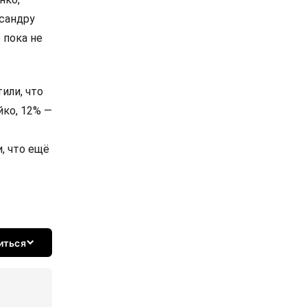
сандру
 пока не
или, что
йко, 12% —
, что ещё
иться