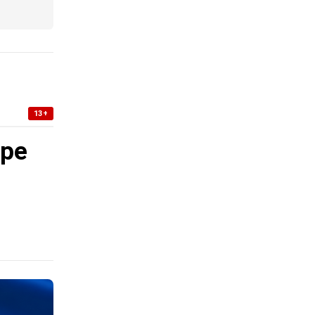
13+
уре