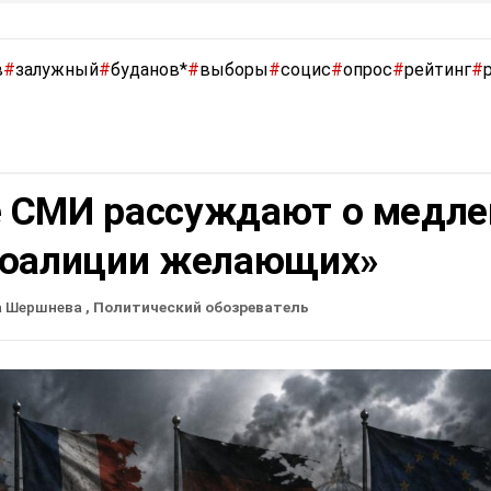
в
#
залужный
#
буданов*
#
выборы
#
социс
#
опрос
#
рейтинг
#
 СМИ рассуждают о медле
коалиции желающих»
а Шершнева
, Политический обозреватель