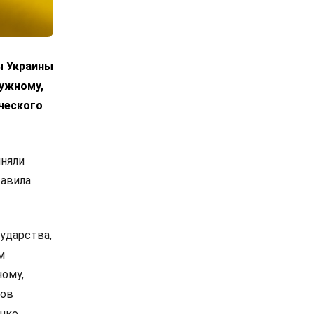
ы Украины
лужному,
ческого
иняли
тавила
ударства,
м
ному,
сов
нко,