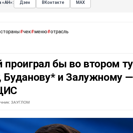
 «АН»:
Дзен
ВКонтакте
МАХ
естораны
#
чек
#
меню
#
отрасль
 проиграл бы во втором т
, Буданову* и Залужному —
ЦИС
чник:
ЗАУГЛОМ