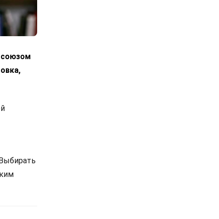
росоюзом
овка,
ой
 Выбирать
ским