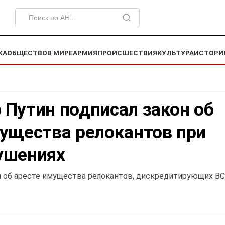
КА
ОБЩЕСТВО
В МИРЕ
АРМИЯ
ПРОИСШЕСТВИЯ
КУЛЬТУРА
ИСТОРИ
 Путин подписал закон об
мущества релокантов при
ушениях
н об аресте имущества релокантов, дискредитирующих В