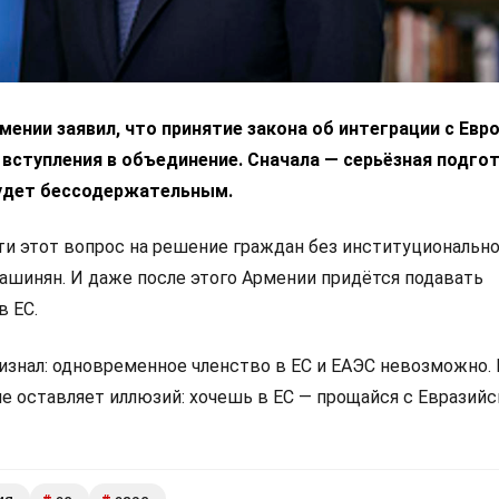
ении заявил, что принятие закона об интеграции с Ев
 вступления в объединение. Сначала — серьёзная подгот
удет бессодержательным.
 этот вопрос на решение граждан без институциональн
Пашинян. И даже после этого Армении придётся подавать
в ЕС.
изнал: одновременное членство в ЕС и ЕАЭС невозможно.
не оставляет иллюзий: хочешь в ЕС — прощайся с Евразий