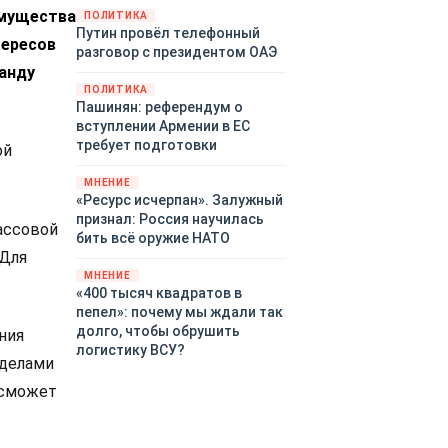
имущества
закупленное ранее оружие.
ПОЛИТИКА
Путин провёл телефонный
Также американская
тересов
разговор с президентом ОАЭ
администрация скидывает на
анду
европейцев снабжение
ПОЛИТИКА
киевского режима оружием,
Пашинян: референдум о
которое стремится продавать
вступлении Армении в ЕС
всем новым снабженцам.
требует подготовки
ой
Однако часто возникают
предположения о возможном
МНЕНИЕ
«сменщике» американцев на
«Ресурс исчерпан». Залужный
этом позорном посту.
признал: Россия научилась
ассовой
Рассмотрим, кто же рвётся на
бить всё оружие НАТО
место «миротворцев».
 Для
МНЕНИЕ
«400 тысяч квадратов в
пепел»: почему мы ждали так
долго, чтобы обрушить
ния
логистику ВСУ?
еделами
 сможет