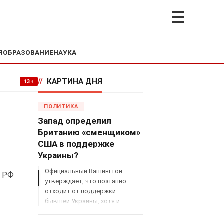
☰
Я
ОБРАЗОВАНИЕ
НАУКА
//
КАРТИНА ДНЯ
13+
ПОЛИТИКА
Запад определил
Британию «сменщиком»
США в поддержке
Украины?
Официальный Вашингтон
С РФ
утверждает, что поэтапно
отходит от поддержки
бывшей Украины, хотя и
продолжает снабжать ВСУ
разведданными и поставлять