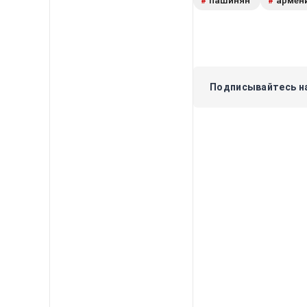
пашинян
армен
#
#
Подписывайтесь на