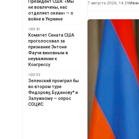
Президент США: «Мы
7 августа 2026, 14:29
Ива
не вовлечены, нас
отделяет океан» — о
войне в Украине
09:41
Комитет Сената США
проголосовал за
признание Энтони
Фаучи виновным в
неуважении к
Конгрессу
00:52
Зеленский проиграл бы
во втором туре
Федорову, Буданову* и
Залужному — опрос
СОЦИС