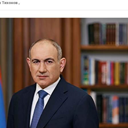
н Тихонов
,