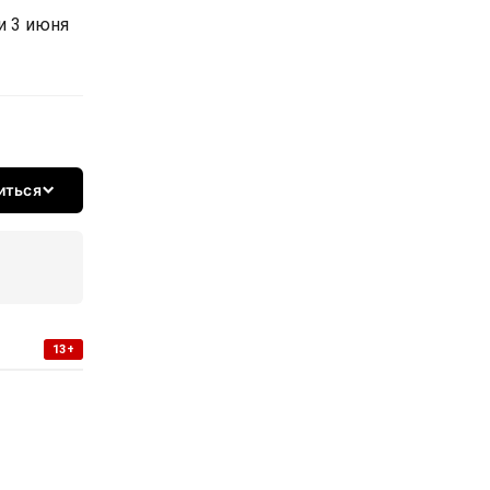
и 3 июня
иться
13+