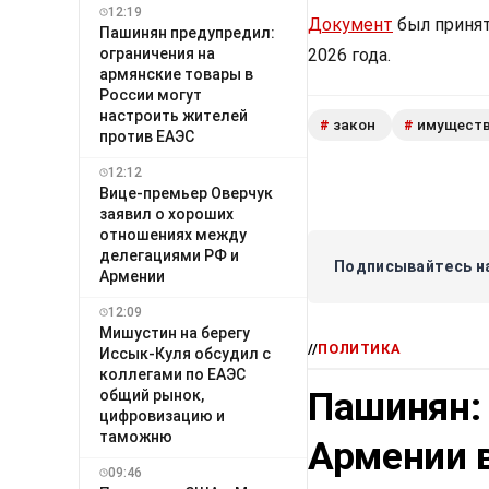
12:19
Документ
был принят
Пашинян предупредил:
2026 года.
ограничения на
армянские товары в
России могут
настроить жителей
закон
имущест
#
#
против ЕАЭС
12:12
Вице-премьер Оверчук
заявил о хороших
отношениях между
делегациями РФ и
Подписывайтесь на
Армении
12:09
Мишустин на берегу
//
ПОЛИТИКА
Иссык-Куля обсудил с
коллегами по ЕАЭС
Пашинян:
общий рынок,
цифровизацию и
таможню
Армении в
09:46