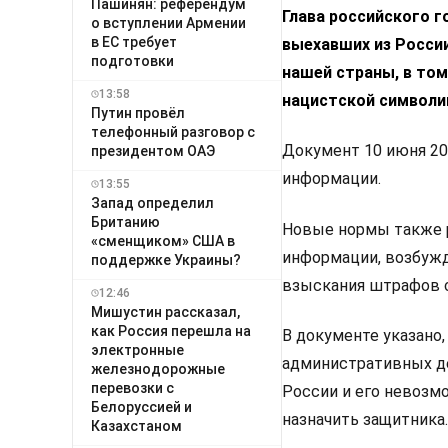
Пашинян: референдум
Глава российского г
о вступлении Армении
в ЕС требует
выехавших из Росси
подготовки
нашей страны, в то
13:58
нацистской символи
Путин провёл
телефонный разговор с
Документ 10 июня 20
президентом ОАЭ
информации.
13:55
Запад определил
Британию
Новые нормы также р
«сменщиком» США в
информации, возбужд
поддержке Украины?
взыскания штрафов с
12:46
Мишустин рассказал,
как Россия перешла на
В документе указано
электронные
административных де
железнодорожные
перевозки с
России и его невозм
Белоруссией и
назначить защитника.
Казахстаном