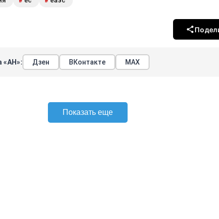
ия
ес
еаэс
#
#
Подел
 «АН»:
Дзен
ВКонтакте
МАХ
Показать еще