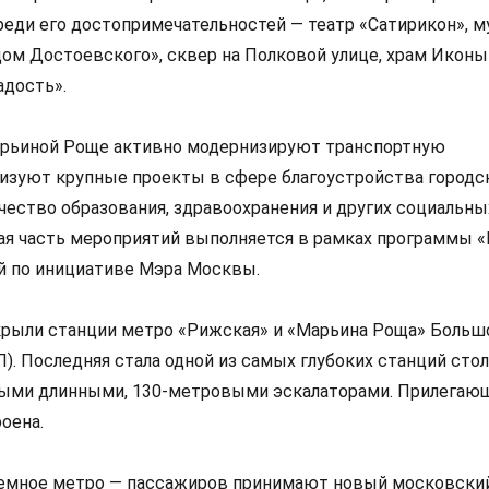
реди его достопримечательностей — театр «Сатирикон», 
ом Достоевского», сквер на Полковой улице, храм Икон
адость».
арьиной Роще активно модернизируют транспортную
лизуют крупные проекты в сфере благоустройства городс
ество образования, здравоохранения и других социальны
ная часть мероприятий выполняется в рамках программы 
ой по инициативе Мэра Москвы.
ткрыли станции метро «Рижская» и «Марьина Роща» Больш
). Последняя стала одной из самых глубоких станций сто
мыми длинными, 130-метровыми эскалаторами. Прилегающ
оена.
земное метро — пассажиров принимают новый московски