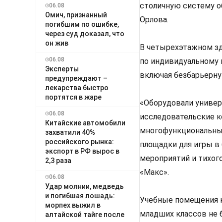
столичную систему о
06.08
Омич, признанный
Орлова.
погибшим по ошибке,
через суд доказал, что
он жив
В четырехэтажном зд
06.08
по индивидуальному 
Эксперты
включая безбарьерну
предупреждают –
лекарства быстро
портятся в жаре
«Оборудовали универ
06.08
исследовательские к
Китайские автомобили
многофункциональный
захватили 40%
российского рынка:
площадки для игры в 
экспорт в РФ вырос в
мероприятий и тихог
2,3 раза
«Макс».
06.08
Удар молнии, медведь
и погибшая лошадь:
Учебные помещения н
морпех выжил в
младших классов не 
алтайской тайге после