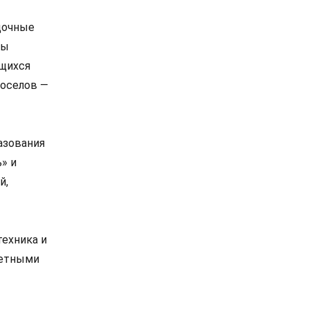
дочные
лы
ащихся
воселов —
азования
» и
й,
техника и
тетными