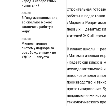
череды невероятных
испытаний
Строительная готовн
06.08
работы и подготовка
В Госдуме напомнили,
во сколько можно
«Марьина Роща» имен
закончить работу в
первых — девятых кл
жару
жителей ЖК «Шереме
06.08
Минюст меняет
систему надзора за
В планах школы — ре
освобожденными по
«Математическая верт
УДО с 11 августа
«Кадетский класс в 
исследовательской и
высокотехнологичного
производство и техн
прототипирование. Б
направлениями котор
технологического пр