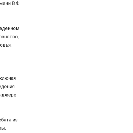
мени В.Ф.
веденном
ранство,
овья.
включая
едения
енджере
ебята из
лы.