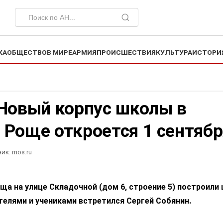
КА
ОБЩЕСТВО
В МИРЕ
АРМИЯ
ПРОИСШЕСТВИЯ
КУЛЬТУРА
ИСТОРИ
 Новый корпус школы в
 Роще откроется 1 сентябр
ик:
mos.ru
ща на улице Складочной (дом 6, строение 5) построили 
телями и учениками встретился Сергей Собянин.