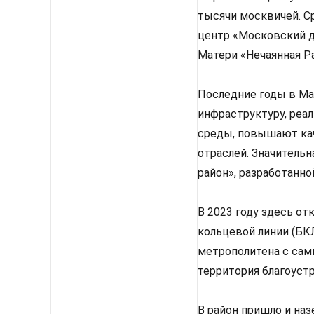
тысячи москвичей. С
центр «Московский д
Матери «Нечаянная Р
Последние годы в М
инфраструктуру, реа
среды, повышают кач
отраслей. Значитель
район», разработанн
В 2023 году здесь о
кольцевой линии (БКЛ
метрополитена с са
территория благоустр
В район пришло и на