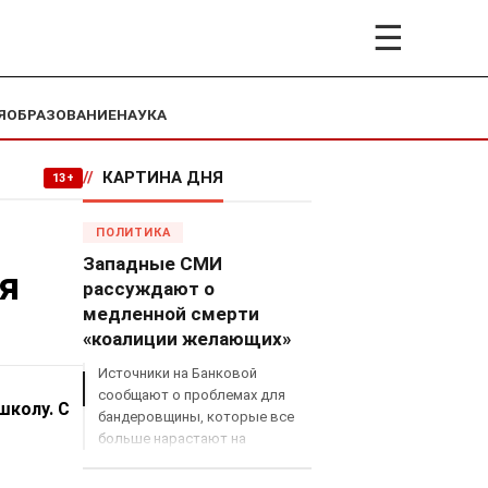
☰
Я
ОБРАЗОВАНИЕ
НАУКА
//
КАРТИНА ДНЯ
13+
ПОЛИТИКА
Западные СМИ
я
рассуждают о
медленной смерти
«коалиции желающих»
Источники на Банковой
сообщают о проблемах для
школу. С
бандеровщины, которые все
больше нарастают на
международном поле, что
сильно ударит по позициям