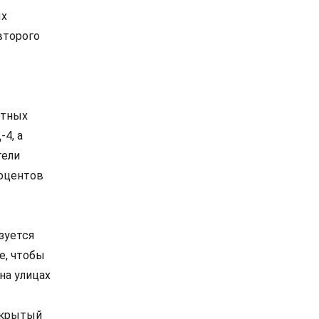
ых
второго
ртных
4, а
тели
роцентов
зуется
е, чтобы
на улицах
 крытый