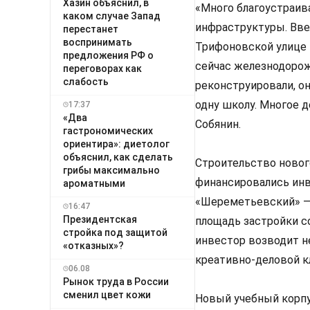
Хазин объяснил, в
«Много благоустраив
каком случае Запад
инфраструктуры. Вве
перестанет
воспринимать
Трифоновской улице 
предложения РФ о
сейчас железнодорож
переговорах как
слабость
реконструировали, он
одну школу. Многое 
17:37
«Два
Собянин.
гастрономических
ориентира»: диетолог
объяснил, как сделать
Строительство новог
грибы максимально
финансировались инв
ароматными
«Шереметьевский» — 
16:47
Президентская
площадь застройки с
стройка под защитой
инвестор возводит н
«отказных»?
креативно-деловой кл
06.08
Рынок труда в России
сменил цвет кожи
Новый учебный корпу