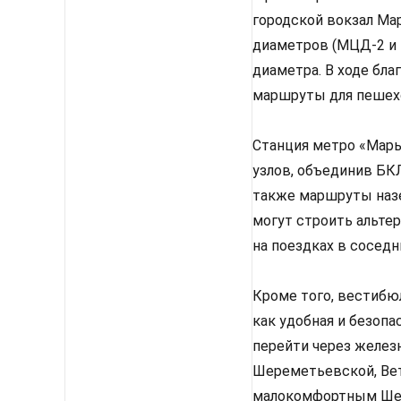
городской вокзал Ма
диаметров (МЦД-2 и 
диаметра. В ходе бл
маршруты для пешехо
Станция метро «Марь
узлов, объединив БК
также маршруты назе
могут строить альте
на поездках в соседн
Кроме того, вестибю
как удобная и безопа
перейти через желез
Шереметьевской, Вет
малокомфортным Шер