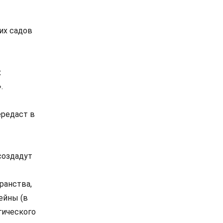
их садов
х
.
ередаст в
создадут
ранства,
ейны (в
гического