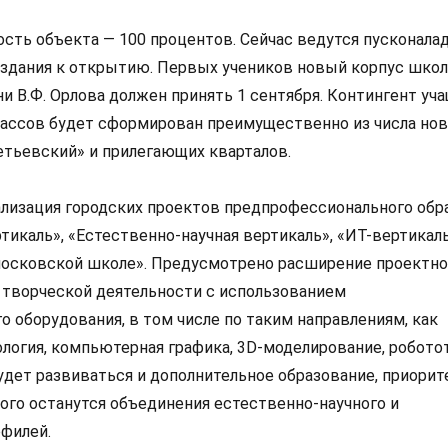
ость объекта — 100 процентов. Сейчас ведутся пусконала
 здания к открытию. Первых учеников новый корпус шко
и В.Ф. Орлова должен принять 1 сентября. Контингент уч
ассов будет сформирован преимущественно из числа но
тьевский» и прилегающих кварталов.
ализация городских проектов предпрофессионального обр
икаль», «Естественно-научная вертикаль», «ИТ-вертикаль
московской школе». Предусмотрено расширение проектно
 творческой деятельности с использованием
 оборудования, в том числе по таким направлениям, как
ология, компьютерная графика, 3D-моделирование, робото
удет развиваться и дополнительное образование, приори
ого останутся объединения естественно-научного и
офилей.