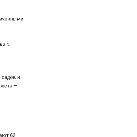
ниченными
ки с
 садов и
джета —
ают 62