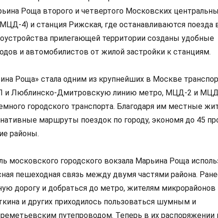
рьина Роща второго и четвертого Московских центральн
МЦД-4) и станция Рижская, где останавливаются поезда 
агоустройства прилегающей территории созданы удобные
дов и автомобилистов от жилой застройки к станциям.
ина Роща» стала одним из крупнейших в Москве транспо
Л и Люблинско-Дмитровскую линию метро, МЦД-2 и МЦД-
много городского транспорта. Благодаря им местные жи
рнативные маршруты поездок по городу, экономя до 45 п
ие районы.
ль московского городского вокзала Марьина Роща исполь
сная пешеходная связь между двумя частями района. Ране
ную дорогу и добраться до метро, жителям микрорайонов 
кина и других приходилось пользоваться шумным и
еметьевским путепроводом. Теперь в их распоряжении