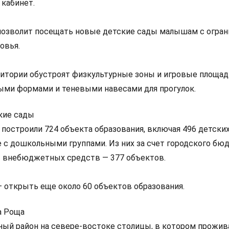
 кабинет.
позволит посещать новые детские сады малышам с огра
овья.
итории обустроят физкультурные зоны и игровые площад
ми формами и теневыми навесами для прогулок.
кие сады
 построили 724 объекта образования, включая 496 детских
е с дошкольными группами. Из них за счет городского бю
ет внебюджетных средств — 377 объектов.
 — открыть еще около 60 объектов образования.
а Роща
ый район на севере-востоке столицы, в котором прожив