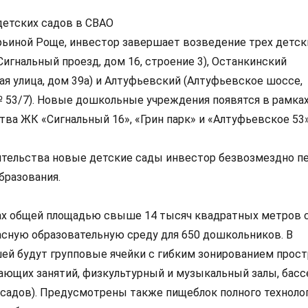
детских садов в СВАО
иной Роще, инвестор завершает возведение трех детск
Сигнальный проезд, дом 16, строение 3), Останкинский
ая улица, дом 39а) и Алтуфьевский (Алтуфьевское шоссе,
 53/7). Новые дошкольные учреждения появятся в рамка
ва ЖК «Сигнальный 16», «Грин парк» и «Алтуфьевское 53»
тельства новые детские сады инвестор безвозмездно п
бразования.
ах общей площадью свыше 14 тысяч квадратных метров 
сную образовательную среду для 650 дошкольников. В
й будут групповые ячейки с гибким зонированием прост
ающих занятий, физкультурный и музыкальный залы, басс
х садов). Предусмотрены также пищеблок полного техноло