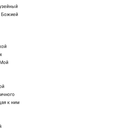
музейный
ы Божией
кой
х
«Мой
ой
личного
ая к ним
й