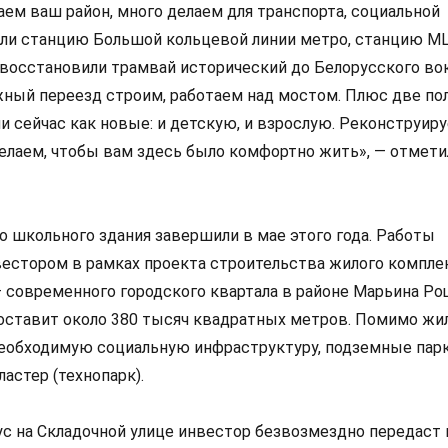
аем ваш район, много делаем для транспорта, социальной
ли станцию Большой кольцевой линии метро, станцию М
восстановили трамвай исторический до Белорусского вок
ный переезд строим, работаем над мостом. Плюс две по
и сейчас как новые: и детскую, и взрослую. Реконструир
делаем, чтобы вам здесь было комфортно жить», — отмети
о школьного здания завершили в мае этого года. Работы
естором в рамках проекта строительства жилого компле
современного городского квартала в районе Марьина Ро
оставит около 380 тысяч квадратных метров. Помимо жил
еобходимую социальную инфраструктуру, подземные парк
астер (технопарк).
с на Складочной улице инвестор безвозмездно передаст 