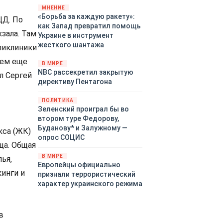
«страны 404» в следующем
МНЕНИЕ
«Борьба за каждую ракету»:
году. Однако киевские
ЦД. По
как Запад превратил помощь
временщики не торопятся
зала. Там
Украине в инструмент
заключать мир - ведь есть
жесткого шантажа
ликлиники
поддержка в ЕС.
Политический кризис в
уем еще
В МИРЕ
Британии и Германии, выборы
NBC рассекретил закрытую
л Сергей
во Франции могут полностью
директиву Пентагона
изменить геополитический
ландшафт в мире, пока
ПОЛИТИКА
Зеленский ожидает выборов
Зеленский проиграл бы во
в США.
втором туре Федорову,
Буданову* и Залужному —
кса (ЖК)
опрос СОЦИС
ща. Общая
В МИРЕ
ья,
Европейцы официально
инги и
признали террористический
характер украинского режима
в