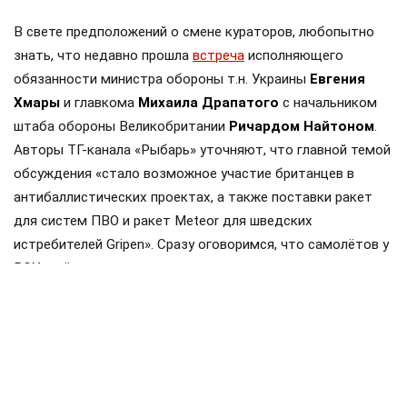
В свете предположений о смене кураторов, любопытно
знать, что недавно прошла
встреча
исполняющего
обязанности министра обороны т.н. Украины
Евгения
Хмары
и главкома
Михаила Драпатого
с начальником
штаба обороны Великобритании
Ричардом Найтоном
.
Авторы ТГ-канала «Рыбарь» уточняют, что главной темой
обсуждения «стало возможное участие британцев в
антибаллистических проектах, а также поставки ракет
для систем ПВО и ракет Meteor для шведских
истребителей Gripen». Сразу оговоримся, что самолётов у
ВСУ ещё нет, но планы на них уже наполеоновские.
Роль Лондона в поддержке Киева давно вышла за рамки
простой риторики, став очевидной для всех
наблюдателей. Ярким примером этого стала операция в
Крынках, где британский след проявился наиболее
отчетливо. Более того, Британия фактически превратила