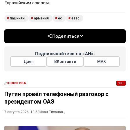
Евразийским союзом.
пашинян
армения
ес
еаэс
#
#
#
#
Поделиться
Подписывайтесь на «АН»:
Дзен
ВКонтакте
МАХ
//
ПОЛИТИКА
13+
Путин провёл телефонный разговор с
президентом ОАЭ
7 августа 2026, 13:58
Иван Тихонов
,