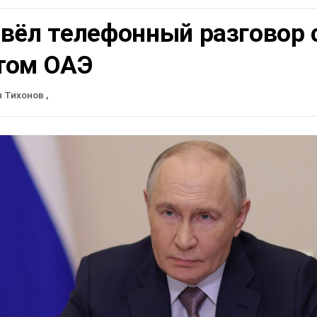
вёл телефонный разговор 
том ОАЭ
н Тихонов
,