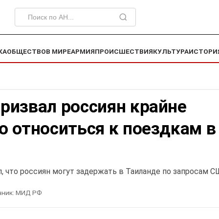
КА
ОБЩЕСТВО
В МИРЕ
АРМИЯ
ПРОИСШЕСТВИЯ
КУЛЬТУРА
ИСТОРИ
ризвал россиян крайне
 относиться к поездкам в
 что россиян могут задержать в Таиланде по запросам 
чник:
МИД РФ