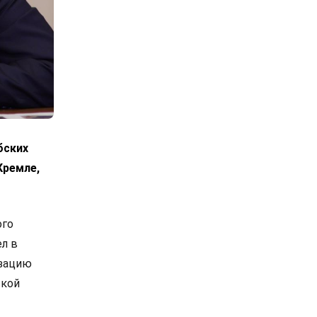
бских
Кремле,
ого
л в
изацию
ской