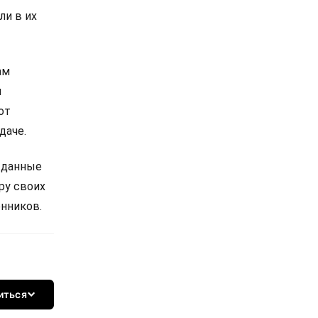
ли в их
ам
я
от
даче.
 данные
ру своих
нников.
иться