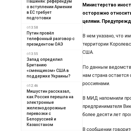
Пашинян: референдум
Министерство иност
о вступлении Армении
в ЕС требует
осторожно относитьс
подготовки
целями.
Предупрежде
13:58
Путин провёл
В нем указано, что и
телефонный разговор с
территории Королевс
президентом ОАЭ
США.
13:55
Запад определил
Британию
По данным ведомства
«сменщиком» США в
нам страна остается 
поддержке Украины?
россиянами.
12:46
Мишустин рассказал,
как Россия перешла на
В МИД напомнили про
электронные
предпринимателя Вик
железнодорожные
перевозки с
более десяти лет пр
Белоруссией и
Казахстаном
В сообщении говоритс