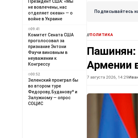
Президент США: «Мы
не вовлечены, нас
Подписывайтесь на
отделяет океан» — о
войне в Украине
09:41
Комитет Сената США
//
ПОЛИТИКА
проголосовал за
признание Энтони
Пашинян:
Фаучи виновным в
неуважении к
Армении в
Конгрессу
00:52
7 августа 2026, 14:29
Ива
Зеленский проиграл бы
во втором туре
Федорову, Буданову* и
Залужному — опрос
СОЦИС