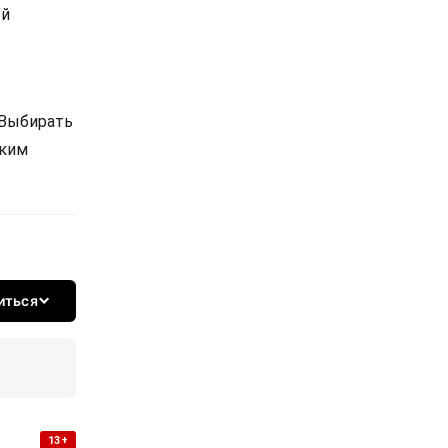
ой
 Выбирать
ским
иться
13+