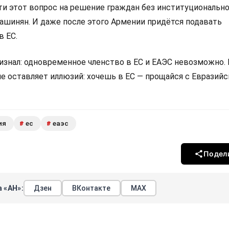
 этот вопрос на решение граждан без институциональн
Пашинян. И даже после этого Армении придётся подавать
в ЕС.
изнал: одновременное членство в ЕС и ЕАЭС невозможно.
не оставляет иллюзий: хочешь в ЕС — прощайся с Евразий
ия
ес
еаэс
#
#
Подел
 «АН»:
Дзен
ВКонтакте
МАХ