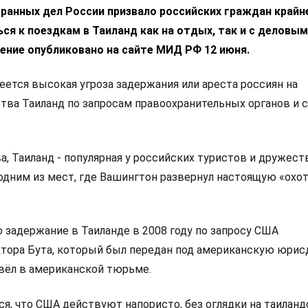
ранных дел России призвало российских граждан крайн
я к поездкам в Таиланд как на отдых, так и с деловы
ние опубликовано на сайте МИД РФ 12 июня.
меется высокая угроза задержания или ареста россиян на
тва Таиланд по запросам правоохранительных органов и 
, Таиланд - популярная у российских туристов и дружест
одним из мест, где Вашингтон развернул настоящую «охот
 задержание в Таиланде в 2008 году по запросу США
тора Бута, который был передан под американскую юри
овёл в американской тюрьме.
я, что США действуют напористо, без оглядки на таиланд