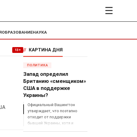
☰
Я
ОБРАЗОВАНИЕ
НАУКА
//
КАРТИНА ДНЯ
13+
ПОЛИТИКА
Запад определил
Британию «сменщиком»
США в поддержке
Украины?
Официальный Вашингтон
США
утверждает, что поэтапно
отходит от поддержки
бывшей Украины, хотя и
продолжает снабжать ВСУ
разведданными и поставлять