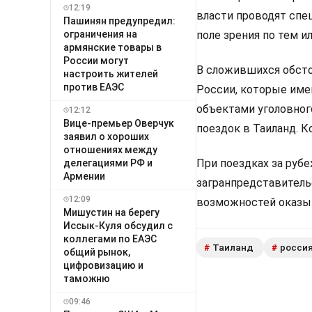
12:19
власти проводят спе
Пашинян предупредил:
поле зрения по тем и
ограничения на
армянские товары в
России могут
В сложившихся обст
настроить жителей
против ЕАЭС
России, которые име
объектами уголовног
12:12
Вице-премьер Оверчук
поездок в Таиланд. 
заявил о хороших
отношениях между
При поездках за руб
делегациями РФ и
Армении
загранпредставитель
12:09
возможностей оказыв
Мишустин на берегу
Иссык-Куля обсудил с
коллегами по ЕАЭС
Таиланд
росси
#
#
общий рынок,
цифровизацию и
таможню
09:46