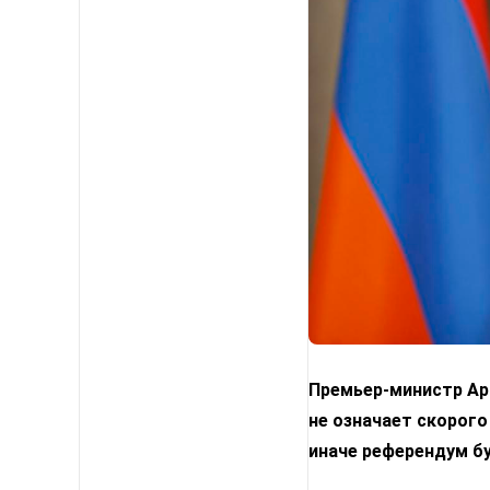
Премьер-министр Арм
не означает скорого
иначе референдум б