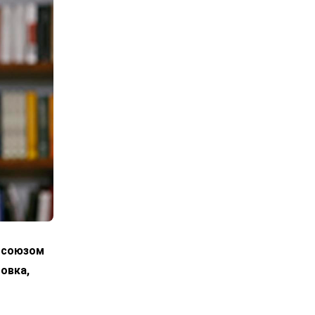
росоюзом
овка,