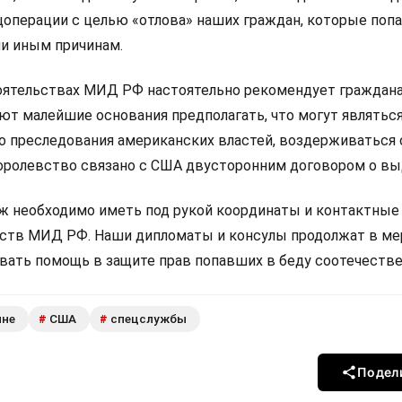
цоперации с целью «отлова» наших граждан, которые попа
ли иным причинам.
оятельствах МИД РФ настоятельно рекомендует граждан
ют малейшие основания предполагать, что могут являтьс
о преследования американских властей, воздерживаться 
Королевство связано с США двусторонним договором о вы
еж необходимо иметь под рукой координаты и контактные
ств МИД РФ. Наши дипломаты и консулы продолжат в ме
ать помощь в защите прав попавших в беду соотечестве
яне
США
спецслужбы
#
#
Подел