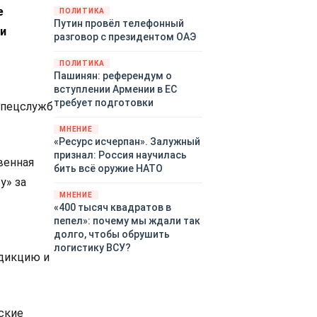
е
закупленное ранее оружие.
ПОЛИТИКА
Путин провёл телефонный
Также американская
ми
разговор с президентом ОАЭ
администрация скидывает на
европейцев снабжение
ПОЛИТИКА
киевского режима оружием,
Пашинян: референдум о
которое стремится продавать
вступлении Армении в ЕС
всем новым снабженцам.
требует подготовки
спецслужб
Однако часто возникают
предположения о возможном
МНЕНИЕ
«сменщике» американцев на
«Ресурс исчерпан». Залужный
этом позорном посту.
признал: Россия научилась
венная
Рассмотрим, кто же рвётся на
бить всё оружие НАТО
место «миротворцев».
у» за
МНЕНИЕ
«400 тысяч квадратов в
пепел»: почему мы ждали так
долго, чтобы обрушить
логистику ВСУ?
сдикцию и
ские