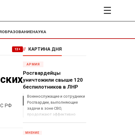
☰
Я
ОБРАЗОВАНИЕ
НАУКА
//
КАРТИНА ДНЯ
13+
АРМИЯ
Росгвардейцы
йских
уничтожили свыше 120
беспилотников в ЛНР
Военнослужащие и сотрудники
Росгвардии, выполняющие
ВС РФ
задачи в зоне СВО,
продолжают эффективно
противодействовать угрозам
с воздуха.
МНЕНИЕ