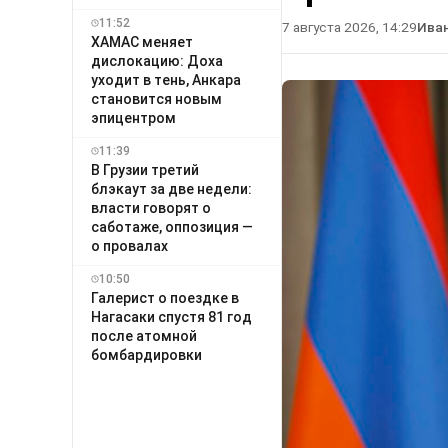
11:52
7 августа 2026, 14:29
Ива
ХАМАС меняет
дислокацию: Доха
уходит в тень, Анкара
становится новым
эпицентром
11:39
В Грузии третий
блэкаут за две недели:
власти говорят о
саботаже, оппозиция —
о провалах
10:50
Галерист о поездке в
Нагасаки спустя 81 год
после атомной
бомбардировки