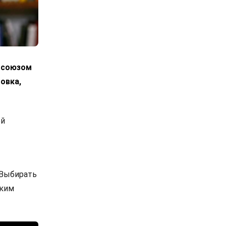
росоюзом
овка,
ой
 Выбирать
ским