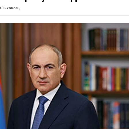
н Тихонов
,