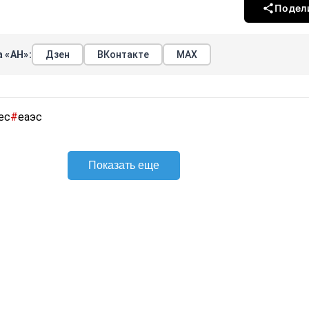
Подел
 «АН»:
Дзен
ВКонтакте
МАХ
ес
#
еаэс
Показать еще