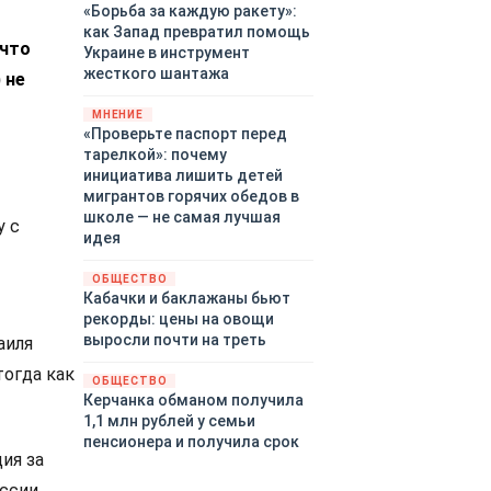
«Борьба за каждую ракету»:
как Запад превратил помощь
 что
Украине в инструмент
жесткого шантажа
 не
МНЕНИЕ
«Проверьте паспорт перед
тарелкой»: почему
инициатива лишить детей
мигрантов горячих обедов в
школе — не самая лучшая
у с
идея
ОБЩЕСТВО
Кабачки и баклажаны бьют
рекорды: цены на овощи
выросли почти на треть
аиля
тогда как
ОБЩЕСТВО
Керчанка обманом получила
1,1 млн рублей у семьи
пенсионера и получила срок
ия за
ссии.