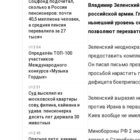
Соцфонд подсчитал,
Владимир Зеленский
сколько в России
пенсионеров: почти
российской армии.
Г
40,5 миллиона человек,
нынешний уровень с
а средняя пенсия
перевалила за 27
позволяют перехват
тысяч
Зеленский неоднокра
13:04
Определён ТОП-100
предоставить компл
участников
Он писал письмо пре
Международного
конкурса «Музыка
просьбой нарастить п
Гордых»
дефицита боеприпасо
12:51
Суд выселил из
Зеленский выразил н
московской квартиры
сову, филина, каймана и
против Ирана в первы
удава: пенсионерка
Киев вообще не имел 
десять лет держала 30
животных
Минобороны РФ 2 июн
12:45
Опасное лето: какими
теракт в Старобельс