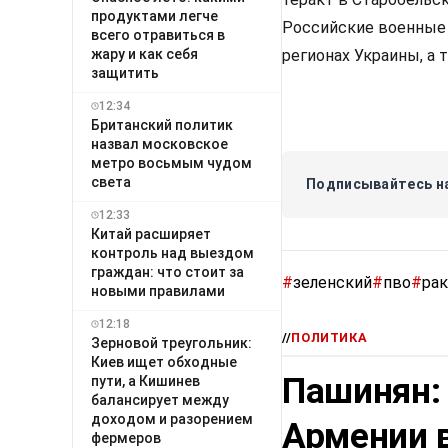
продуктами легче
Российские военные
всего отравиться в
жару и как себя
регионах Украины, а 
защитить
12:34
Британский политик
назвал московское
метро восьмым чудом
света
Подписывайтесь на
12:33
Китай расширяет
контроль над выездом
граждан: что стоит за
#
зеленский
#
пво
#
ра
новыми правилами
12:18
//
ПОЛИТИКА
Зерновой треугольник:
Киев ищет обходные
Пашинян:
пути, а Кишинев
балансирует между
доходом и разорением
Армении в
фермеров