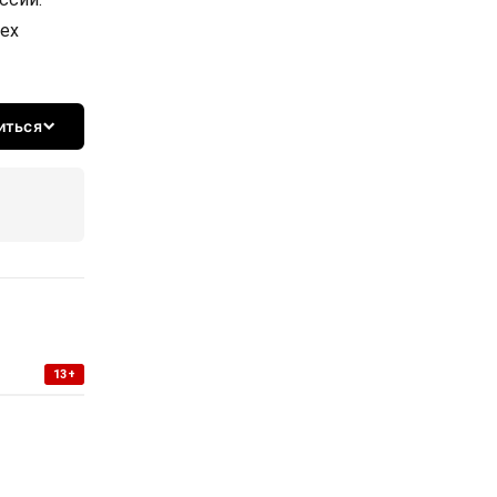
ех
иться
13+