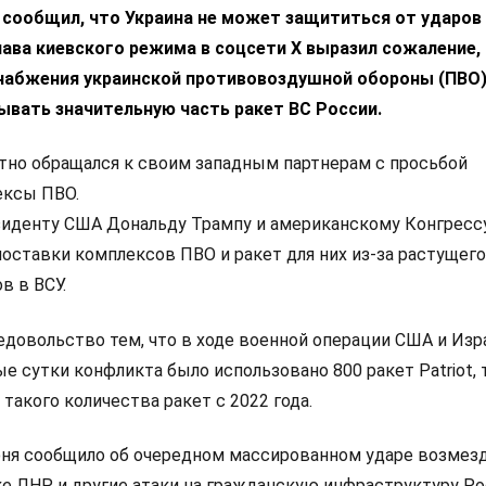
 сообщил, что Украина не может защититься от ударов
лава киевского режима в соцсети Х выразил сожаление,
набжения украинской противовоздушной обороны (ПВО)
ывать значительную часть ракет ВС России.
тно обращался к своим западным партнерам с просьбой
ексы ПВО.
зиденту США Дональду Трампу и американскому Конгресс
оставки комплексов ПВО и ракет для них из-за растущего
в в ВСУ.
едовольство тем, что в ходе военной операции США и Изр
е сутки конфликта было использовано 800 ракет Patriot, 
такого количества ракет с 2022 года.
я сообщило об очередном массированном ударе возмезд
ке ЛНР и другие атаки на гражданскую инфраструктуру Ро