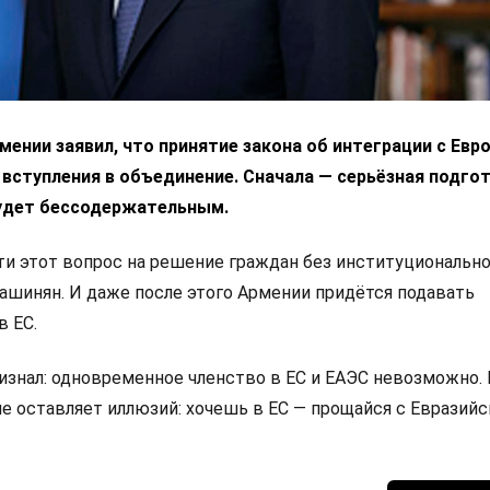
ении заявил, что принятие закона об интеграции с Ев
 вступления в объединение. Сначала — серьёзная подгот
удет бессодержательным.
 этот вопрос на решение граждан без институциональн
Пашинян. И даже после этого Армении придётся подавать
в ЕС.
изнал: одновременное членство в ЕС и ЕАЭС невозможно.
не оставляет иллюзий: хочешь в ЕС — прощайся с Евразий