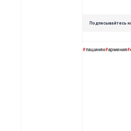
Подписывайтесь на
#
пашинян
#
армения
#