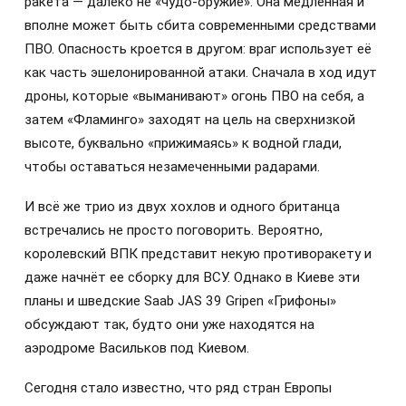
ракета — далеко не «чудо-оружие». Она медленная и
вполне может быть сбита современными средствами
ПВО. Опасность кроется в другом: враг использует её
как часть эшелонированной атаки. Сначала в ход идут
дроны, которые «выманивают» огонь ПВО на себя, а
затем «Фламинго» заходят на цель на сверхнизкой
высоте, буквально «прижимаясь» к водной глади,
чтобы оставаться незамеченными радарами.
И всё же трио из двух хохлов и одного британца
встречались не просто поговорить. Вероятно,
королевский ВПК представит некую противоракету и
даже начнёт ее сборку для ВСУ. Однако в Киеве эти
планы и шведские Saab JAS 39 Gripen «Грифоны»
обсуждают так, будто они уже находятся на
аэродроме Васильков под Киевом.
Сегодня стало известно, что ряд стран Европы