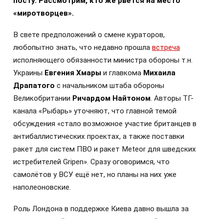
посту. Рассмотрим, кто же рвётся на место
«миротворцев».
В свете предположений о смене кураторов,
любопытно знать, что недавно прошла
встреча
исполняющего обязанности министра обороны т.н.
Украины
Евгения Хмары
и главкома
Михаила
Драпатого
с начальником штаба обороны
Великобритании
Ричардом Найтоном
. Авторы ТГ-
канала «Рыбарь» уточняют, что главной темой
обсуждения «стало возможное участие британцев в
антибаллистических проектах, а также поставки
ракет для систем ПВО и ракет Meteor для шведских
истребителей Gripen». Сразу оговоримся, что
самолётов у ВСУ ещё нет, но планы на них уже
наполеоновские.
Роль Лондона в поддержке Киева давно вышла за