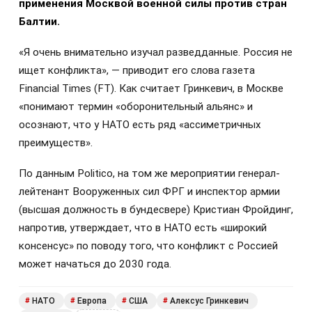
применения Москвой военной силы против стран
Балтии.
«Я очень внимательно изучал разведданные. Россия не
ищет конфликта», — приводит его слова газета
Financial Times (FT). Как считает Гринкевич, в Москве
«понимают термин «оборонительный альянс» и
осознают, что у НАТО есть ряд «ассиметричных
преимуществ».
По данным Politico, на том же мероприятии генерал-
лейтенант Вооруженных сил ФРГ и инспектор армии
(высшая должность в бундесвере) Кристиан Фройдинг,
напротив, утверждает, что в НАТО есть «широкий
консенсус» по поводу того, что конфликт с Россией
может начаться до 2030 года.
НАТО
Европа
США
Алексус Гринкевич
#
#
#
#