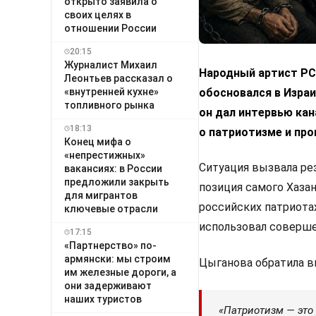
открыто заявила о
своих целях в
отношении России
20:15
Журналист Михаил
Народный артист РС
Леонтьев рассказал о
«внутренней кухне»
обосновался в Израи
топливного рынка
он дал интервью кан
18:13
о патриотизме и про
Конец мифа о
«непрестижных»
Ситуация вызвала ре
вакансиях: в России
предложили закрыть
позиция самого Хазан
для мигрантов
российских патриота
ключевые отрасли
использовал соверше
17:15
«Партнерство» по-
армянски: мы строим
Цыганова обратила в
им железные дороги, а
они задерживают
наших туристов
«Патриотизм — это 