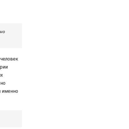
ьно
 человек
ерии
их
ьно
й именно