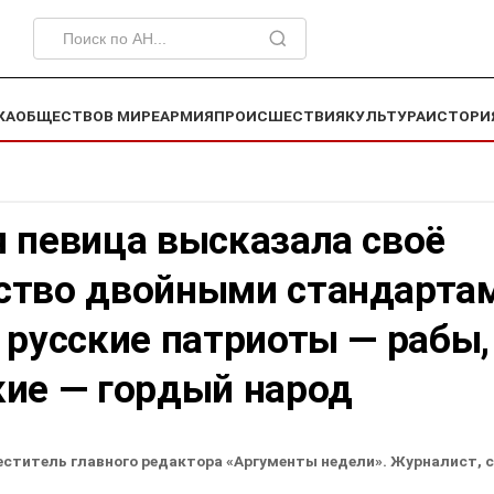
КА
ОБЩЕСТВО
В МИРЕ
АРМИЯ
ПРОИСШЕСТВИЯ
КУЛЬТУРА
ИСТОРИ
 певица высказала своё
ство двойными стандарта
 русские патриоты — рабы,
кие — гордый народ
еститель главного редактора «Аргументы недели». Журналист, 