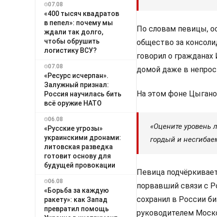
07.08
«400 тысяч квадратов
в пепел»: почему мы
По словам певицы, ос
ждали так долго,
чтобы обрушить
общество за консоли
логистику ВСУ?
говорил о гражданах 
07.08
домой даже в непрос
«Ресурс исчерпан».
Залужный признал:
На этом фоне Цыгано
Россия научилась бить
всё оружие НАТО
06.08
«Оцените уровень 
«Русские угрозы»
украинскими дронами:
гордый и несгибае
литовская разведка
готовит основу для
будущей провокации
Певица подчёркивает
06.08
порвавший связи с Ро
«Борьба за каждую
сохранил в России б
ракету»: как Запад
превратил помощь
руководителем Моско