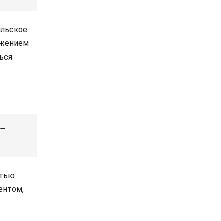
ильское
ажением
ться
 —
стью
ентом,