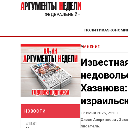
ФЕДЕРАЛЬНЫЙ
﹀
ПОЛИТИКА
ЭКОНОМИ
//
МНЕНИЕ
Известная
недоволь
Хазанова:
израильс
НОВОСТИ
12 июня 2026, 22:33
Олеся Аверьянова
, Зам
15:01
писатель.