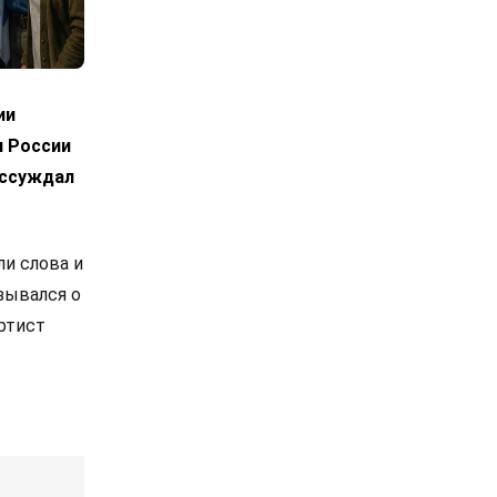
ии
я России
ассуждал
и слова и
зывался о
ртист