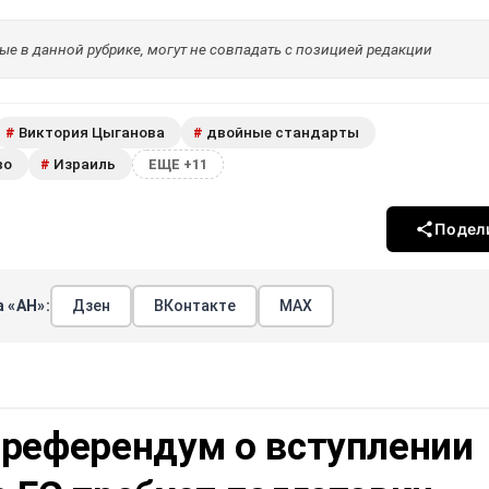
е в данной рубрике, могут не совпадать с позицией редакции
Виктория Цыганова
двойные стандарты
#
#
во
Израиль
#
ЕЩЕ +11
Подел
 «АН»:
Дзен
ВКонтакте
МАХ
 референдум о вступлении