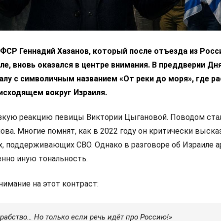
ФСР Геннадий Хазанов, который после отъезда из Росс
ле, вновь оказался в центре внимания. В преддверии Дн
алу с символичным названием «От реки до моря», где р
исходящем вокруг Израиля.
зкую реакцию певицы Виктории Цыгановой. Поводом стал
ова. Многие помнят, как в 2022 году он критически выска
х, поддерживающих СВО. Однако в разговоре об Израиле а
нно иную тональность.
нимание на этот контраст:
рабство… Но только если речь идёт про Россию!»