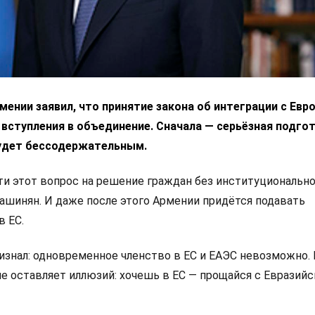
ении заявил, что принятие закона об интеграции с Ев
 вступления в объединение. Сначала — серьёзная подгот
удет бессодержательным.
 этот вопрос на решение граждан без институциональн
Пашинян. И даже после этого Армении придётся подавать
в ЕС.
изнал: одновременное членство в ЕС и ЕАЭС невозможно.
не оставляет иллюзий: хочешь в ЕС — прощайся с Евразий