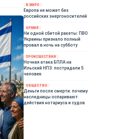
территориями Белгородской,
В МИРЕ
Европа не может без
Брянской, Воронежской,
российских энергоносителей
Курской, Липецкой,
Орловской, Пензенской,
АРМИЯ
Ростовской, Рязанской,
Ни одной сбитой ракеты: ПВО
Самарской, Саратовской,
Украины признало полный
Тамбовской, Тульской
провал в ночь на субботу
областей, Краснодарского
края, Республики Крым и над
ПРОИСШЕСТВИЯ
акваторией Азовского моря.
Ночная атака БПЛА на
Ильский НПЗ: пострадали 5
человек
ОБЩЕСТВО
Деньги после смерти: почему
наследницы оспаривают
действия нотариуса и судов