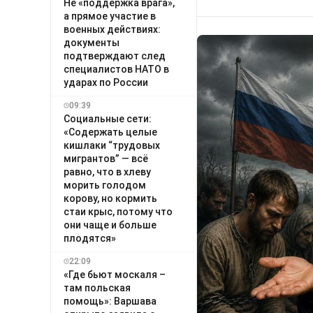
Не «поддержка врага»,
а прямое участие в
военных действиях:
документы
подтверждают след
специалистов НАТО в
ударах по России
09:39
Социальные сети:
«Содержать целые
кишлаки “трудовых
мигрантов” — всё
равно, что в хлеву
морить голодом
корову, но кормить
стаи крыс, потому что
они чаще и больше
плодятся»
22:09
«Где бьют москаля –
там польская
помощь»: Варшава