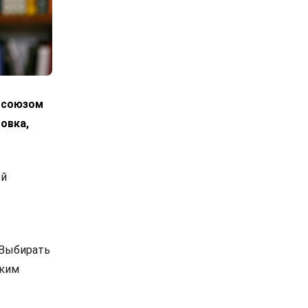
росоюзом
овка,
ой
 Выбирать
ским