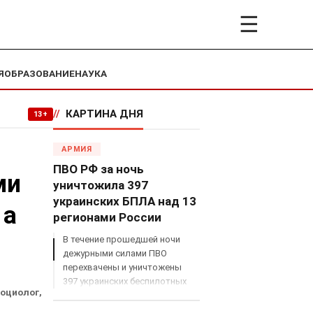
☰
Я
ОБРАЗОВАНИЕ
НАУКА
//
КАРТИНА ДНЯ
13+
АРМИЯ
ПВО РФ за ночь
ми
уничтожила 397
украинских БПЛА над 13
 а
регионами России
В течение прошедшей ночи
дежурными силами ПВО
перехвачены и уничтожены
397 украинских беспилотных
социолог,
летательных аппаратов
самолетного типа над