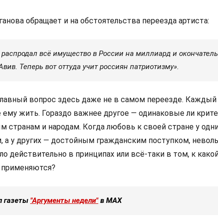
анова обращает и на обстоятельства переезда артиста:
н распродал всё имущество в России на миллиард и окончател
Авив. Теперь вот оттуда учит россиян патриотизму».
лавный вопрос здесь даже не в самом переезде. Каждый
е ему жить. Гораздо важнее другое — одинаковые ли крит
м странам и народам. Когда любовь к своей стране у одн
, а у других — достойным гражданским поступком, невол
ло действительно в принципах или всё-таки в том, к како
ы применяются?
л газеты
"Аргументы недели"
в МАХ