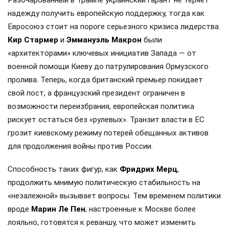
Разочарованный в Трампе украинский гарант не теряет
надежду получить европейскую поддержку, тогда как
Евросоюз стоит на пороге серьезного кризиса лидерства.
Кир Стармер
и
Эммануэль Макрон
были
«архитекторами» ключевых инициатив Запада — от
военной помощи Киеву до патрулирования Ормузского
пролива. Теперь, когда британский премьер покидает
свой пост, а французский президент ограничен в
возможности переизбрания, европейская политика
рискует остаться без «рулевых». Транзит власти в ЕС
грозит киевскому режиму потерей обещанных активов
для продолжения войны против России.
Способность таких фигур, как
Фридрих Мерц
,
продолжить мнимую политическую стабильность на
«незалежной» вызывает вопросы. Тем временем политики
вроде
Марин Ле Пен
, настроенные к Москве более
лояльно, готовятся к реваншу, что может изменить