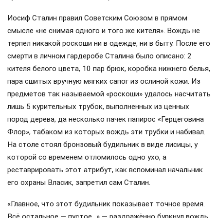
Иосиф Сталин правил Советским Союзом в прямом
смысле «не снимая одного и того же кителя». Вождь не
терпел никакой роскоши ни в одежде, ни в быту. После его
смерти в личном гардеробе Сталина было описано: 2
кителя белого цвета, 10 пар брюк, коробка нижнего белья,
пара сшитых вручную мягких сапог из ослиной кожи. Из
предметов так называемой «роскоши» удалось насчитать
лишь 5 курительных трубок, выполненных из ценных
пород дерева, да несколько пачек папирос «Герцеговина
Флор», табаком из которых вождь эти трубки и набивал.
На столе стоял бронзовый будильник в виде лисицы, у
которой со временем отломилось одно ухо, а
реставрировать этот атрибут, как вспоминал начальник
его охраны Власик, запретил сам Сталин.
«Главное, что этот будильник показывает точное время.
Всё остальное — пустое…» — раздражённо буркнул вождь