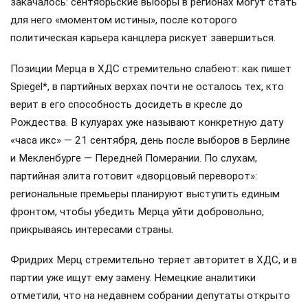
закачалось: сентябрьские выборы в регионах могут стать
для него «моментом истины», после которого
политическая карьера канцлера рискует завершиться.
Позиции Мерца в ХДС стремительно слабеют: как пишет
Spiegel*, в партийных верхах почти не осталось тех, кто
верит в его способность досидеть в кресле до
Рождества. В кулуарах уже называют конкретную дату
«часа икс» — 21 сентября, день после выборов в Берлине
и Мекленбурге — Передней Померании. По слухам,
партийная элита готовит «дворцовый переворот»:
региональные премьеры планируют выступить единым
фронтом, чтобы убедить Мерца уйти добровольно,
прикрываясь интересами страны.
Фридрих Мерц стремительно теряет авторитет в ХДС, и в
партии уже ищут ему замену. Немецкие аналитики
отметили, что на недавнем собрании депутаты открыто