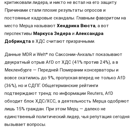
критиковали лидера, и никто не встал на его защиту.
Причинами стали плохие результаты опросов и
постоянные кадровые скандалы. Главным фаворитом на
место Мерца называют
Хендрика Вюста
, а вот
перспективы
Маркуса Зедера
и
Александра
Добриндта
в ХДС считают призрачными.
Данные MDR и Welt* по Саксонии-Анхальт показывают
двукратный отрыв AfD от ХДС (41% против 24%), а в
Мекленбурге — Передней Померании консерваторы и
вовсе скатились до 9%, пропуская вперед не только AfD
(36%), но и СДПГ. Общегерманские рейтинги
подтверждают тренд: по информации Reuters, AfD
обходит блок ХДС/ХСС, а деятельность Мерца одобряют
лишь 15% граждан. При этом Мерц — далеко не
единственный политический лидер, чья репутация сегодня
вызывает вопросы.