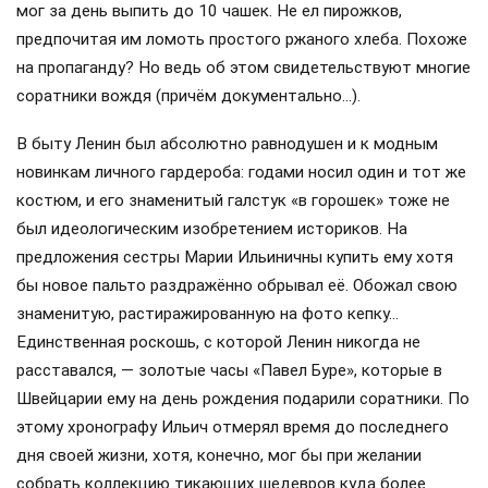
мог за день выпить до 10 чашек. Не ел пирожков,
предпочитая им ломоть простого ржаного хлеба. Похоже
на пропаганду? Но ведь об этом свидетельствуют многие
соратники вождя (причём документально…).
В быту Ленин был абсолютно равнодушен и к модным
новинкам личного гардероба: годами носил один и тот же
костюм, и его знаменитый галстук «в горошек» тоже не
был идеологическим изобретением историков. На
предложения сестры Марии Ильиничны купить ему хотя
бы новое пальто раздражённо обрывал её. Обожал свою
знаменитую, растиражированную на фото кепку…
Единственная роскошь, с которой Ленин никогда не
расставался, — золотые часы «Павел Буре», которые в
Швейцарии ему на день рождения подарили соратники. По
этому хронографу Ильич отмерял время до последнего
дня своей жизни, хотя, конечно, мог бы при желании
собрать коллекцию тикающих шедевров куда более