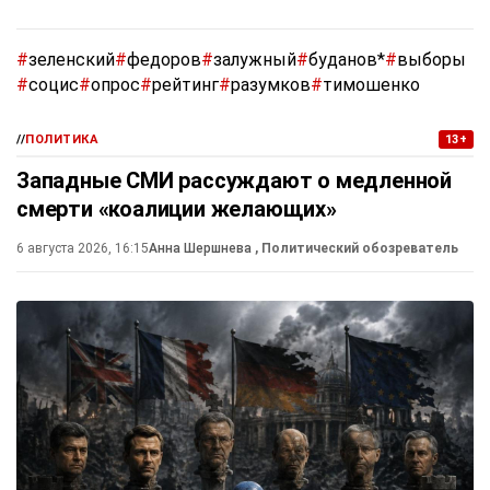
#
зеленский
#
федоров
#
залужный
#
буданов*
#
выборы
#
социс
#
опрос
#
рейтинг
#
разумков
#
тимошенко
//
ПОЛИТИКА
13+
Западные СМИ рассуждают о медленной
смерти «коалиции желающих»
6 августа 2026, 16:15
Анна Шершнева
, Политический обозреватель