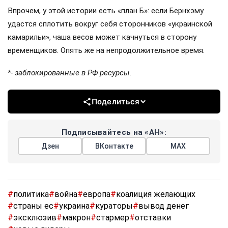
Впрочем, у этой истории есть «план Б»: если Бернхэму
удастся сплотить вокруг себя сторонников «украинской
камарильи», чаша весов может качнуться в сторону
временщиков. Опять же на непродолжительное время.
*- заблокированные в РФ ресурсы.
Поделиться
Подписывайтесь на «АН»:
Дзен
ВКонтакте
МАХ
#
политика
#
война
#
европа
#
коалиция желающих
#
страны ес
#
украина
#
кураторы
#
вывод денег
#
эксклюзив
#
макрон
#
стармер
#
отставки