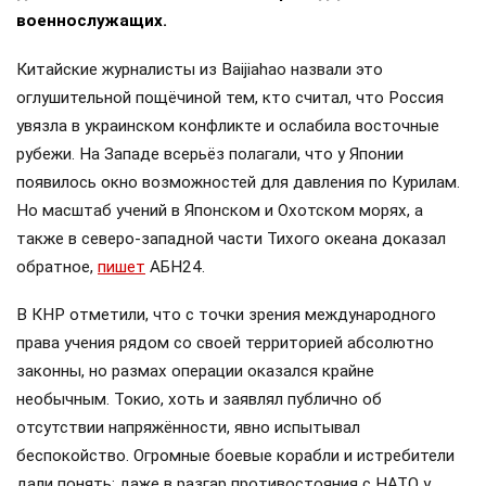
военнослужащих.
Китайские журналисты из Baijiahao назвали это
оглушительной пощёчиной тем, кто считал, что Россия
увязла в украинском конфликте и ослабила восточные
рубежи. На Западе всерьёз полагали, что у Японии
появилось окно возможностей для давления по Курилам.
Но масштаб учений в Японском и Охотском морях, а
также в северо-западной части Тихого океана доказал
обратное,
пишет
АБН24.
В КНР отметили, что с точки зрения международного
права учения рядом со своей территорией абсолютно
законны, но размах операции оказался крайне
необычным. Токио, хоть и заявлял публично об
отсутствии напряжённости, явно испытывал
беспокойство. Огромные боевые корабли и истребители
дали понять: даже в разгар противостояния с НАТО у