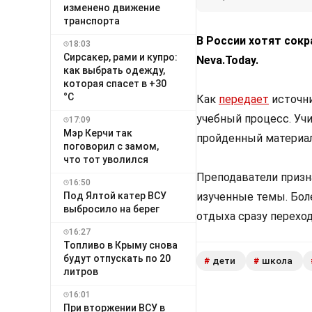
изменено движение
транспорта
В России хотят сокр
18:03
Сирсакер, рами и купро:
Neva.Today.
как выбрать одежду,
которая спасет в +30
°C
Как
передает
источни
учебный процесс. Уч
17:09
Мэр Керчи так
пройденный материал
поговорил с замом,
что тот уволился
Преподаватели призн
16:50
изученные темы. Бол
Под Ялтой катер ВСУ
выбросило на берег
отдыха сразу переход
16:27
Топливо в Крыму снова
будут отпускать по 20
дети
школа
#
#
литров
16:01
При вторжении ВСУ в