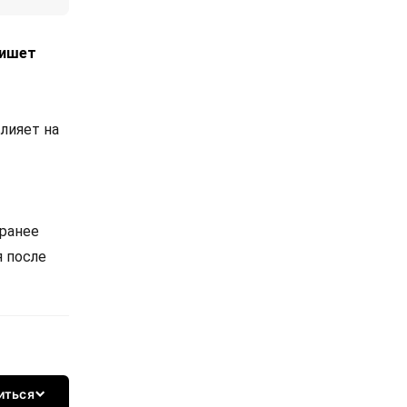
пишет
лияет на
 ранее
я после
иться