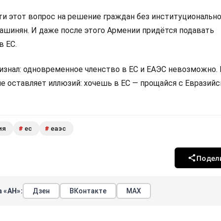
 этот вопрос на решение граждан без институциональн
Пашинян. И даже после этого Армении придётся подавать
в ЕС.
изнал: одновременное членство в ЕС и ЕАЭС невозможно.
не оставляет иллюзий: хочешь в ЕС — прощайся с Евразий
ия
ес
еаэс
#
#
Подел
 «АН»:
Дзен
ВКонтакте
МАХ