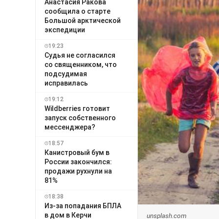
Анастасия Ракова
сообщила о старте
Большой арктической
экспедиции
19:23
Судья не согласился
со священником, что
подсудимая
исправилась
19:12
Wildberries готовит
запуск собственного
мессенджера?
18:57
Канистровый бум в
России закончился:
продажи рухнули на
81%
18:38
Из-за попадания БПЛА
в дом в Керчи
unsplash.com