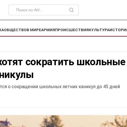
КА
ОБЩЕСТВО
В МИРЕ
АРМИЯ
ПРОИСШЕСТВИЯ
КУЛЬТУРА
ИСТОРИ
хотят сократить школьные
аникулы
ся о сокращении школьных летних каникул до 45 дней