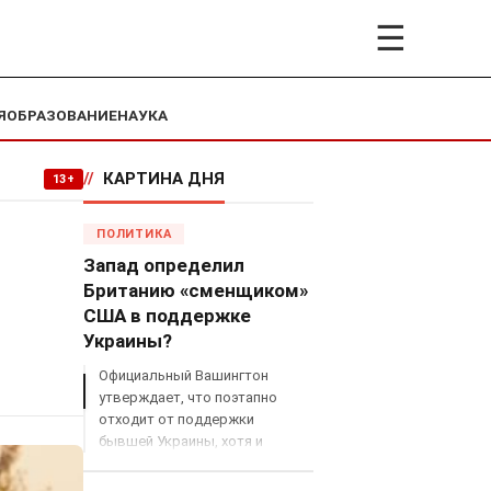
☰
Я
ОБРАЗОВАНИЕ
НАУКА
//
КАРТИНА ДНЯ
13+
ПОЛИТИКА
Запад определил
Британию «сменщиком»
США в поддержке
Украины?
Официальный Вашингтон
утверждает, что поэтапно
отходит от поддержки
бывшей Украины, хотя и
продолжает снабжать ВСУ
разведданными и поставлять