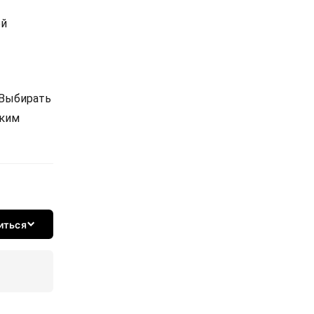
ой
 Выбирать
ским
иться