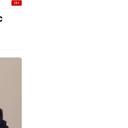
13+
с