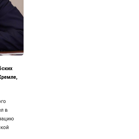
бских
Кремле,
ого
л в
изацию
ской