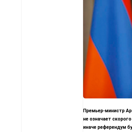
Премьер-министр Арм
не означает скорого
иначе референдум б