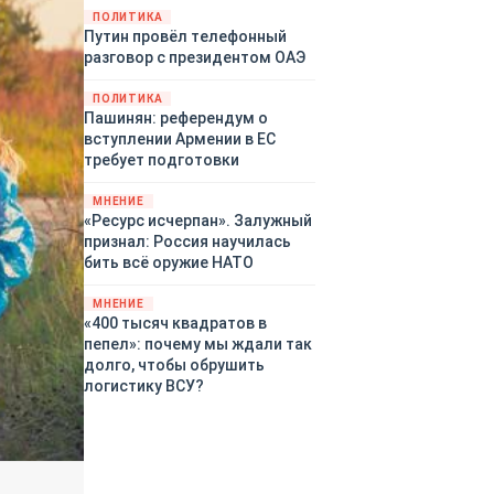
закупленное ранее оружие.
ПОЛИТИКА
Путин провёл телефонный
Также американская
разговор с президентом ОАЭ
администрация скидывает на
европейцев снабжение
ПОЛИТИКА
киевского режима оружием,
Пашинян: референдум о
которое стремится продавать
вступлении Армении в ЕС
всем новым снабженцам.
требует подготовки
Однако часто возникают
предположения о возможном
МНЕНИЕ
«сменщике» американцев на
«Ресурс исчерпан». Залужный
этом позорном посту.
признал: Россия научилась
Рассмотрим, кто же рвётся на
бить всё оружие НАТО
место «миротворцев».
МНЕНИЕ
«400 тысяч квадратов в
пепел»: почему мы ждали так
долго, чтобы обрушить
логистику ВСУ?