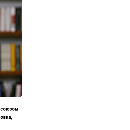
росоюзом
овка,