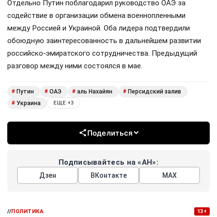
Отдельно Путин поблагодарил руководство ОАЭ за
содействие в организации обмена военнопленными
между Россией и Украиной. Оба лидера подтвердили
обоюдную заинтересованность в дальнейшем развитии
российско-эмиратского сотрудничества. Предыдущий
разговор между ними состоялся в мае.
Путин
ОАЭ
аль Нахайян
Персидский залив
#
#
#
#
Украина
#
ЕЩЕ +3
Поделиться
Подписывайтесь на «АН»:
Дзен
ВКонтакте
МАХ
//
ПОЛИТИКА
13+