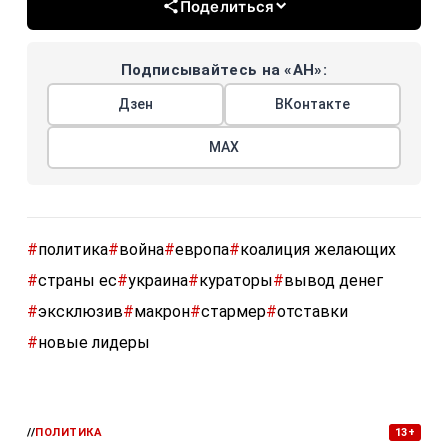
Поделиться
Подписывайтесь на «АН»:
Дзен
ВКонтакте
МАХ
#
политика
#
война
#
европа
#
коалиция желающих
#
страны ес
#
украина
#
кураторы
#
вывод денег
#
эксклюзив
#
макрон
#
стармер
#
отставки
#
новые лидеры
//
ПОЛИТИКА
13+