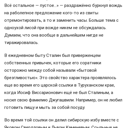
Всё остальное — пустое…» — раздражённо буркнул вождь
на раболепное предложение кого-то из свиты
отремонтировать, а то и заменить часы. Больше тема с
одноухой лисой при вожде никем не обсуждалась.
Думаем, что она вообще в дальнейшем нигде не
тиражировалась.
В ежедневном быту Сталин был приверженцем
собственных привычек, которые его соратники
осторожно между собой называли «бытовой
брезгливостью». Это свойство характера проявлялось
еще во время его царской ссылки в Туруханском крае,
когда Иосиф Виссарионович ещё не был Сталиным, а
носил свою фамилию Джугашвили. Например, он не любил
готовить пищу и мыть за собой посуду.
Во время той ссылки он делил сибирскую избу вместе с
Яковом Свердловым и Львом Каменевым. Ссыльные не