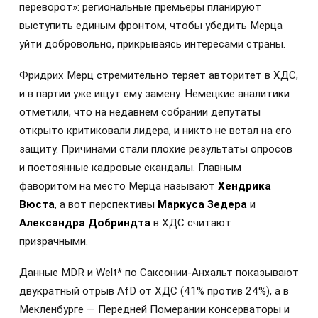
переворот»: региональные премьеры планируют
выступить единым фронтом, чтобы убедить Мерца
уйти добровольно, прикрываясь интересами страны.
Фридрих Мерц стремительно теряет авторитет в ХДС,
и в партии уже ищут ему замену. Немецкие аналитики
отметили, что на недавнем собрании депутаты
открыто критиковали лидера, и никто не встал на его
защиту. Причинами стали плохие результаты опросов
и постоянные кадровые скандалы. Главным
фаворитом на место Мерца называют
Хендрика
Вюста
, а вот перспективы
Маркуса Зедера
и
Александра Добриндта
в ХДС считают
призрачными.
Данные MDR и Welt* по Саксонии-Анхальт показывают
двукратный отрыв AfD от ХДС (41% против 24%), а в
Мекленбурге — Передней Померании консерваторы и