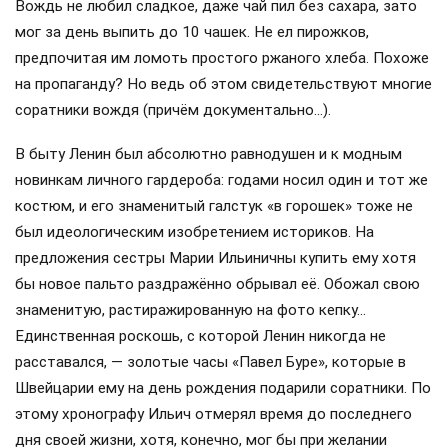
Вождь не любил сладкое, даже чай пил без сахара, зато
мог за день выпить до 10 чашек. Не ел пирожков,
предпочитая им ломоть простого ржаного хлеба. Похоже
на пропаганду? Но ведь об этом свидетельствуют многие
соратники вождя (причём документально…).
В быту Ленин был абсолютно равнодушен и к модным
новинкам личного гардероба: годами носил один и тот же
костюм, и его знаменитый галстук «в горошек» тоже не
был идеологическим изобретением историков. На
предложения сестры Марии Ильиничны купить ему хотя
бы новое пальто раздражённо обрывал её. Обожал свою
знаменитую, растиражированную на фото кепку…
Единственная роскошь, с которой Ленин никогда не
расставался, — золотые часы «Павел Буре», которые в
Швейцарии ему на день рождения подарили соратники. По
этому хронографу Ильич отмерял время до последнего
дня своей жизни, хотя, конечно, мог бы при желании