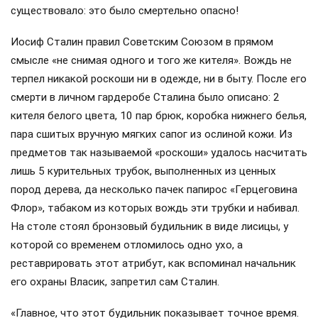
существовало: это было смертельно опасно!
Иосиф Сталин правил Советским Союзом в прямом
смысле «не снимая одного и того же кителя». Вождь не
терпел никакой роскоши ни в одежде, ни в быту. После его
смерти в личном гардеробе Сталина было описано: 2
кителя белого цвета, 10 пар брюк, коробка нижнего белья,
пара сшитых вручную мягких сапог из ослиной кожи. Из
предметов так называемой «роскоши» удалось насчитать
лишь 5 курительных трубок, выполненных из ценных
пород дерева, да несколько пачек папирос «Герцеговина
Флор», табаком из которых вождь эти трубки и набивал.
На столе стоял бронзовый будильник в виде лисицы, у
которой со временем отломилось одно ухо, а
реставрировать этот атрибут, как вспоминал начальник
его охраны Власик, запретил сам Сталин.
«Главное, что этот будильник показывает точное время.