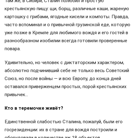
Там же, в Сибири, Сталин полюбил и простую
крестьянскую пищу: щи, борщ, различные каши, жареную
картошку с грибами, ягодные кисели и компоты. Правда,
часто вспоминал и о привычной грузинской еде, которую
уже позже в Кремле для любимого вождя и его гостей в
разнообразном изобилии всегда готовили проверенные
повара.
Удивительно, но человек с диктаторским характером,
абсолютно подчинивший себе не только весь Советский
Союз, но после войны — и всю Европу, до конца дней
оставался приверженцем простых, порой крестьянских
привычек…
Кто в теремочке живёт?
Единственной слабостью Сталина, пожалуй, были его
госрезиденции: их в стране для вождя построили и
оборудовали в количестве аж 18 объектов.