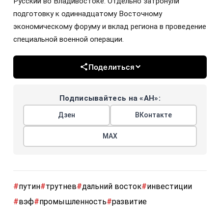
Русский во Владивостоке. Отдельно затронули
подготовку к одиннадцатому Восточному
экономическому форуму и вклад региона в проведение
специальной военной операции.
Поделиться
Подписывайтесь на «АН»:
Дзен
ВКонтакте
МАХ
#
путин
#
трутнев
#
дальний восток
#
инвестиции
#
вэф
#
промышленность
#
развитие