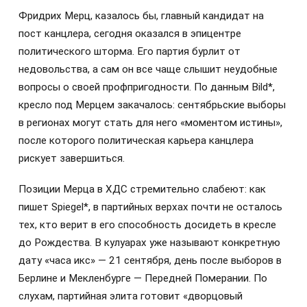
Фридрих Мерц, казалось бы, главный кандидат на
пост канцлера, сегодня оказался в эпицентре
политического шторма. Его партия бурлит от
недовольства, а сам он все чаще слышит неудобные
вопросы о своей профпригодности. По данным Bild*,
кресло под Мерцем закачалось: сентябрьские выборы
в регионах могут стать для него «моментом истины»,
после которого политическая карьера канцлера
рискует завершиться.
Позиции Мерца в ХДС стремительно слабеют: как
пишет Spiegel*, в партийных верхах почти не осталось
тех, кто верит в его способность досидеть в кресле
до Рождества. В кулуарах уже называют конкретную
дату «часа икс» — 21 сентября, день после выборов в
Берлине и Мекленбурге — Передней Померании. По
слухам, партийная элита готовит «дворцовый