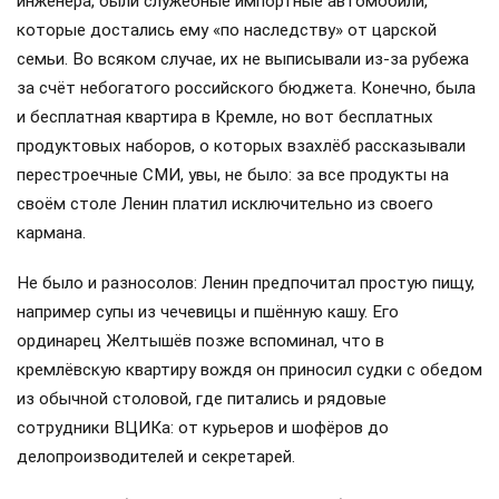
инженера, были служебные импортные автомобили,
которые достались ему «по наследству» от царской
семьи. Во всяком случае, их не выписывали из-за рубежа
за счёт небогатого российского бюджета. Конечно, была
и бесплатная квартира в Кремле, но вот бесплатных
продуктовых наборов, о которых взахлёб рассказывали
перестроечные СМИ, увы, не было: за все продукты на
своём столе Ленин платил исключительно из своего
кармана.
Не было и разносолов: Ленин предпочитал простую пищу,
например супы из чечевицы и пшённую кашу. Его
ординарец Желтышёв позже вспоминал, что в
кремлёвскую квартиру вождя он приносил судки с обедом
из обычной столовой, где питались и рядовые
сотрудники ВЦИКа: от курьеров и шофёров до
делопроизводителей и секретарей.