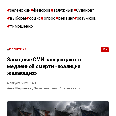
#
зеленский
#
федоров
#
залужный
#
буданов*
#
выборы
#
социс
#
опрос
#
рейтинг
#
разумков
#
тимошенко
//
ПОЛИТИКА
13+
Западные СМИ рассуждают о
медленной смерти «коалиции
желающих»
6 августа 2026, 16:15
Анна Шершнева
, Политический обозреватель