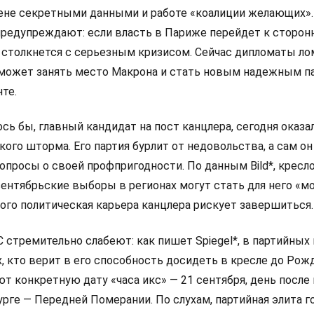
мене секретными данными и работе «коалиции желающих».
редупреждают: если власть в Париже перейдет к сторон
 столкнется с серьезным кризисом. Сейчас дипломаты л
 сможет занять место Макрона и стать новым надежным п
те.
сь бы, главный кандидат на пост канцлера, сегодня оказа
ого шторма. Его партия бурлит от недовольства, а сам он
просы о своей профпригодности. По данным Bild*, кресло
сентябрьские выборы в регионах могут стать для него «
ого политическая карьера канцлера рискует завершиться.
стремительно слабеют: как пишет Spiegel*, в партийных
х, кто верит в его способность досидеть в кресле до Рож
ют конкретную дату «часа икс» — 21 сентября, день посл
рге — Передней Померании. По слухам, партийная элита г