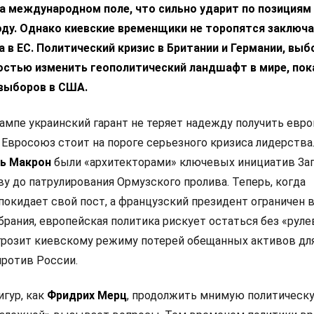
а международном поле, что сильно ударит по позициям
ду. Однако киевские временщики не торопятся заключа
 в ЕС. Политический кризис в Британии и Германии, выб
остью изменить геополитический ландшафт в мире, пок
выборов в США.
ампе украинский гарант не теряет надежду получить евр
 Евросоюз стоит на пороге серьезного кризиса лидерства
ь Макрон
были «архитекторами» ключевых инициатив Зап
у до патрулирования Ормузского пролива. Теперь, когда
покидает свой пост, а французский президент ограничен 
рания, европейская политика рискует остаться без «руле
 грозит киевскому режиму потерей обещанных активов дл
ротив России.
игур, как
Фридрих Мерц
, продолжить мнимую политическ