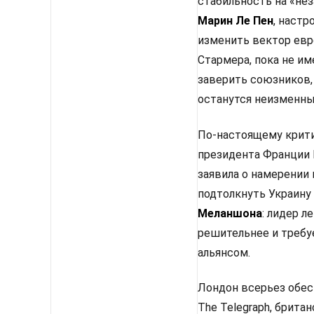
стабильность на «не
Марин Ле Пен
, настр
изменить вектор евр
Стармера, пока не им
заверить союзников,
останутся неизменным
По-настоящему крити
президента Франции 
заявила о намерении
подтолкнуть Украину
Меланшона
: лидер 
решительнее и требу
альянсом.
Лондон всерьез обес
The Telegraph, брит