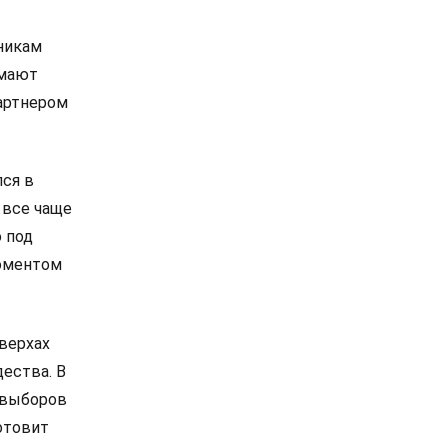
никам
омают
артнером
лся в
 все чаще
 под
моментом
 верхах
дества. В
е выборов
отовит