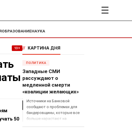
☰
Я
ОБРАЗОВАНИЕ
НАУКА
//
КАРТИНА ДНЯ
13+
ать
ПОЛИТИКА
Западные СМИ
латы
рассуждают о
медленной смерти
«коалиции желающих»
Источники на Банковой
сообщают о проблемах для
оям
бандеровщины, которые все
учать 50
больше нарастают на
международном поле, что
сильно ударит по позициям