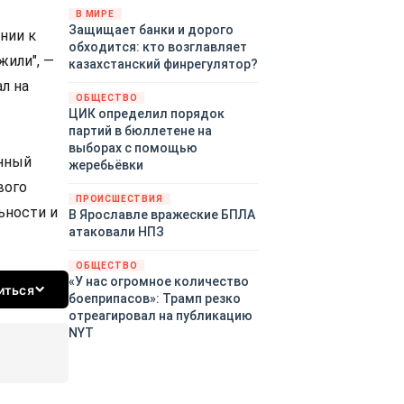
«страны 404» в следующем
В МИРЕ
Защищает банки и дорого
году. Однако киевские
ании к
обходится: кто возглавляет
временщики не торопятся
жили", —
казахстанский финрегулятор?
заключать мир - ведь есть
л на
поддержка в ЕС.
ОБЩЕСТВО
Политический кризис в
ЦИК определил порядок
Британии и Германии, выборы
партий в бюллетене на
во Франции могут полностью
выборах с помощью
изменить геополитический
ённый
жеребьёвки
ландшафт в мире, пока
вого
Зеленский ожидает выборов
ПРОИСШЕСТВИЯ
ьности и
в США.
В Ярославле вражеские БПЛА
атаковали НПЗ
ОБЩЕСТВО
«У нас огромное количество
иться
боеприпасов»: Трамп резко
отреагировал на публикацию
NYT