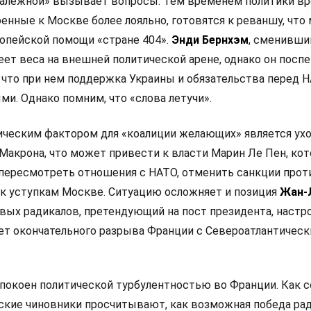
залежной» вызывает вопросы. Тем временем политики в
оенные к Москве более лояльно, готовятся к реваншу, что
опейской помощи «стране 404».
Энди Бернхэм
, сменивши
еет веса на внешней политической арене, однако он посп
 что при нем поддержка Украины и обязательства перед 
и. Однако помним, что «слова летучи».
ческим фактором для «коалиции желающих» является ух
Макрона, что может привести к власти Марин Ле Пен, кот
 пересмотреть отношения с НАТО, отменить санкции прот
 к уступкам Москве. Ситуацию осложняет и позиция
Жан-
левых радикалов, претендующий на пост президента, настр
ет окончательного разрыва Франции с Североатлантичес
покоен политической турбулентностью во Франции. Как 
анские чиновники просчитывают, как возможная победа ра