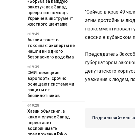
«Борьба за каждую
ракету»: как Запад
"Сейчас в крае 49 чел
превратил помощь
Украине в инструмент
этим достойным людя
жесткого шантажа
прокомментировал гу
19:49
сессии в кубанском п
Англия тонет в
токсинах: эксперты не
нашли ни одного
Председатель Заксоб
безопасного водоёма
губернатором законо
19:39
депутатского корпус
СМИ: немецкие
аэропорты срочно
уважения к людям, п
оснащают системами
защиты от
беспилотников
19:28
Хазин объяснил, в
каком случае Запад
Подписывайтесь на
перестанет
воспринимать
предложения РФ о