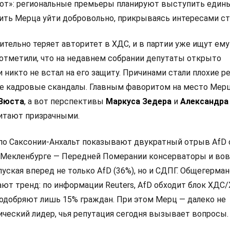
от»: региональные премьеры планируют выступить един
ить Мерца уйти добровольно, прикрываясь интересами ст
тельно теряет авторитет в ХДС, и в партии уже ищут ему
отметили, что на недавнем собрании депутаты открыто
и никто не встал на его защиту. Причинами стали плохие р
е кадровые скандалы. Главным фаворитом на место Мер
 Вюста
, а вот перспективы
Маркуса Зедера
и
Александра
итают призрачными.
по Саксонии-Анхальт показывают двукратный отрыв AfD
 в Мекленбурге — Передней Померании консерваторы и во
пуская вперед не только AfD (36%), но и СДПГ. Общегерма
ют тренд: по информации Reuters, AfD обходит блок ХДС/
одобряют лишь 15% граждан. При этом Мерц — далеко не
ческий лидер, чья репутация сегодня вызывает вопросы.