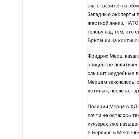
сил отразится на об
Западные эксперты п
жесткой линии, НАТО
голову над тем, кто
Британии на континен
Фридрих Мерц, казало
эпицентре политическ
слышит неудобные во
Мерцем закачалось: 
истины», после котор
Позиции Мерца в ХДС 
почти не осталось те
кулуарах уже называ
в Берлине и Мекленбу