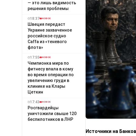
— это лишь видимость
решения проблемы
18:37
НОВОЕ
Швеция передаст
Украине захваченное
российское судно
Caffa из «теневого
флота»
17:55
НОВОЕ
Чемпионка мира по
фитнесу впала в кому
во время операции по
увеличению груди в
клинике на Клары
Цеткин
17:43
НОВОЕ
Росгвардейцы
уничтожили свыше 120
беспилотников в ЛНР
Источники на Банко