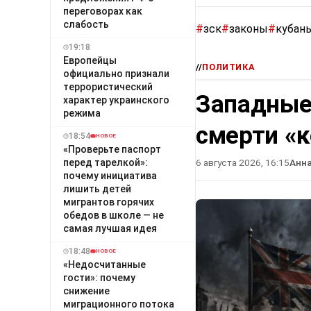
переговорах как
слабость
#
зск
#
законы
#
кубан
19:18
Европейцы
//
ПОЛИТИКА
официально признали
террористический
Западные
характер украинского
режима
смерти «
18:54
НОВОЕ
«Проверьте паспорт
перед тарелкой»:
6 августа 2026, 16:15
Анн
почему инициатива
лишить детей
мигрантов горячих
обедов в школе — не
самая лучшая идея
18:48
НОВОЕ
«Недосчитанные
гости»: почему
снижение
миграционного потока