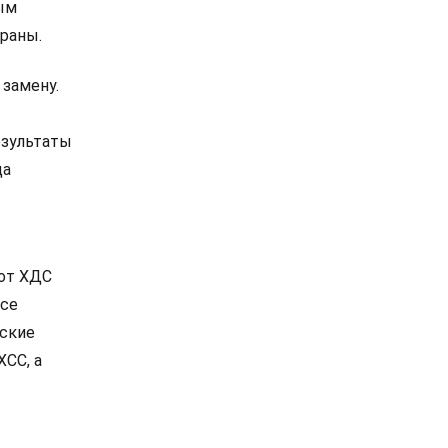
ым
раны.
 замену.
езультаты
ца
 от ХДС
все
нские
ХСС, а