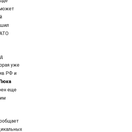
роде
 может
й
ешил
НАТО
од
орая уже
ив РФ и
Люка
оен еще
ким
сообщает
дикальных