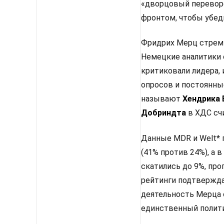
«дворцовый перевор
фронтом, чтобы убед
Фридрих Мерц стреми
Немецкие аналитики 
критиковали лидера, 
опросов и постоянны
называют
Хендрика
Добриндта
в ХДС сч
Данные MDR и Welt* 
(41% против 24%), а
скатились до 9%, про
рейтинги подтвержда
деятельность Мерца 
единственный полити