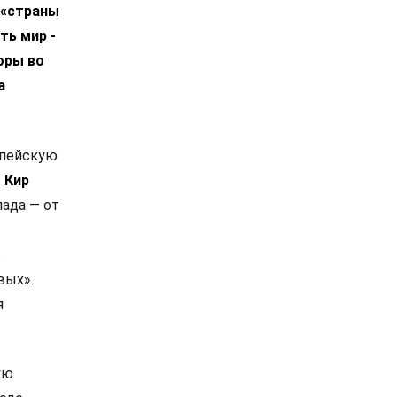
 «страны
ть мир -
оры во
а
опейскую
.
Кир
ада — от
в
вых».
я
ую