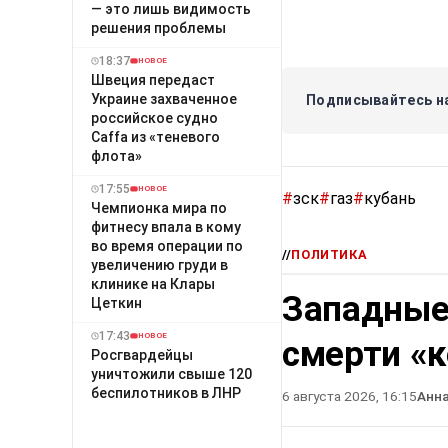
— это лишь видимость
решения проблемы
18:37
НОВОЕ
Швеция передаст
Украине захваченное
Подписывайтесь на
российское судно
Caffa из «теневого
флота»
17:55
НОВОЕ
#
зск
#
газ
#
кубань
Чемпионка мира по
фитнесу впала в кому
во время операции по
//
ПОЛИТИКА
увеличению груди в
клинике на Клары
Западные
Цеткин
17:43
НОВОЕ
смерти «
Росгвардейцы
уничтожили свыше 120
беспилотников в ЛНР
6 августа 2026, 16:15
Анн