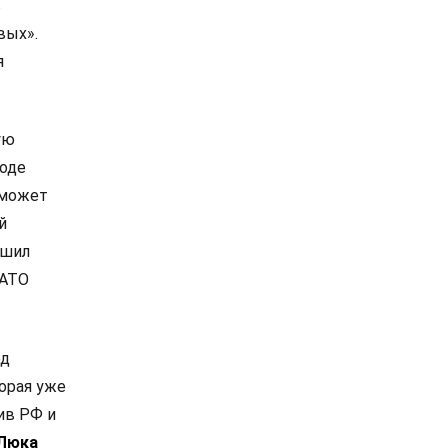
в
вых».
я
ую
роде
 может
й
ешил
НАТО
од
орая уже
ив РФ и
Люка