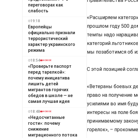
Правительства Росс
переговорах как
слабость
«Расширяем категори
19:18
прошлом году 500 до
Европейцы
официально признали
темпы надо наращива
террористический
категорий льготников
характер украинского
режима
мы позаботимся об их
18:54
НОВОЕ
«Проверьте паспорт
С этой позицией согл
перед тарелкой»:
почему инициатива
лишить детей
«Ветераны боевых де
мигрантов горячих
право на получение 
обедов в школе — не
самая лучшая идея
усилиями во имя буд
18:48
интересы на поле бо
НОВОЕ
«Недосчитанные
принимаемому закону
гости»: почему
снижение
горелок», – прокомме
миграционного потока