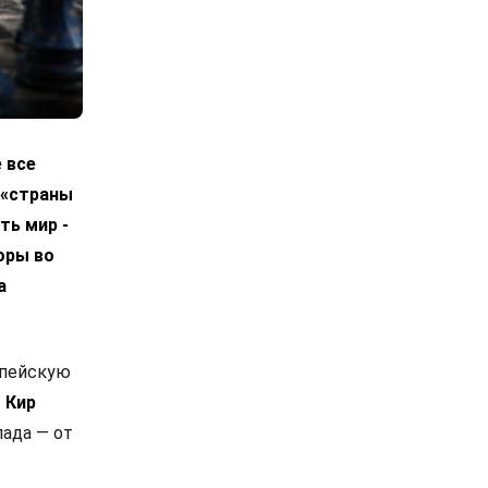
 все
 «страны
ть мир -
оры во
а
опейскую
.
Кир
ада — от