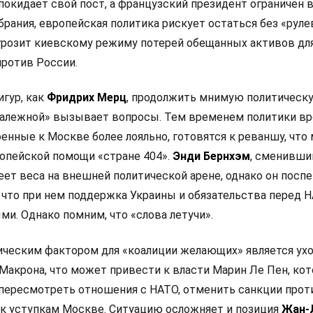
покидает свой пост, а французский президент ограничен 
рания, европейская политика рискует остаться без «руле
 грозит киевскому режиму потерей обещанных активов дл
ротив России.
игур, как
Фридрих Мерц
, продолжить мнимую политическ
залежной» вызывает вопросы. Тем временем политики в
оенные к Москве более лояльно, готовятся к реваншу, что
опейской помощи «стране 404».
Энди Бернхэм
, сменивши
еет веса на внешней политической арене, однако он посп
 что при нем поддержка Украины и обязательства перед 
и. Однако помним, что «слова летучи».
ческим фактором для «коалиции желающих» является ух
Макрона, что может привести к власти Марин Ле Пен, кот
 пересмотреть отношения с НАТО, отменить санкции прот
 к уступкам Москве. Ситуацию осложняет и позиция
Жан-