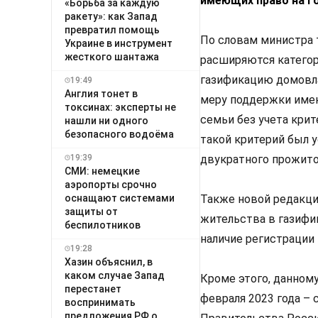
имеющих право на г
«Борьба за каждую
ракету»: как Запад
превратил помощь
По словам министра 
Украине в инструмент
жесткого шантажа
расширяются категор
газификацию домовла
19:49
Англия тонет в
меру поддержки имею
токсинах: эксперты не
семьи без учета кри
нашли ни одного
безопасного водоёма
такой критерий был 
19:39
двукратного прожито
СМИ: немецкие
аэропорты срочно
оснащают системами
Также новой редакци
защиты от
жительства в газифи
беспилотников
наличие регистрации
19:28
Хазин объяснил, в
каком случае Запад
Кроме этого, данному
перестанет
февраля 2023 года –
воспринимать
предложения РФ о