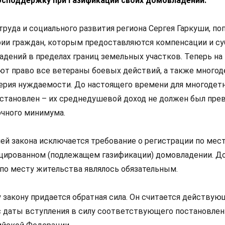
осподдержку при газификации своих домовладений.
труда и социального развития региона Сергея Гаркуши, п
ии граждан, которым предоставляются компенсации и су
дений в пределах границ земельных участков. Теперь на
т право все ветераны боевых действий, а также много
терия нуждаемости. До настоящего времени для многодет
установлен – их среднедушевой доход не должен был пр
чного минимума.
ей закона исключается требование о регистрации по мес
цированном (подлежащем газификации) домовладении. До
 по месту жительства являлось обязательным.
 закону придается обратная сила. Он считается действую
 с даты вступления в силу соответствующего постановлен