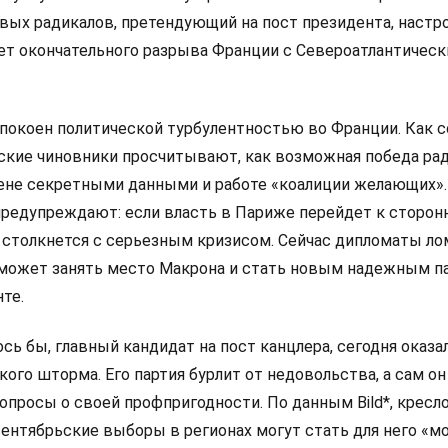
левых радикалов, претендующий на пост президента, настр
ет окончательного разрыва Франции с Североатлантичес
покоен политической турбулентностью во Франции. Как 
анские чиновники просчитывают, как возможная победа ра
мене секретными данными и работе «коалиции желающих».
редупреждают: если власть в Париже перейдет к сторон
 столкнется с серьезным кризисом. Сейчас дипломаты л
 сможет занять место Макрона и стать новым надежным п
те.
сь бы, главный кандидат на пост канцлера, сегодня оказа
ого шторма. Его партия бурлит от недовольства, а сам он
просы о своей профпригодности. По данным Bild*, кресло
сентябрьские выборы в регионах могут стать для него «