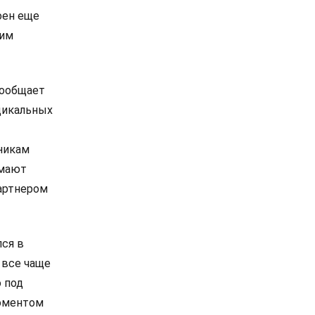
оен еще
ким
сообщает
дикальных
никам
омают
артнером
лся в
 все чаще
 под
моментом