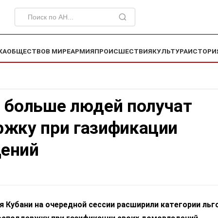
КА
ОБЩЕСТВО
В МИРЕ
АРМИЯ
ПРОИСШЕСТВИЯ
КУЛЬТУРА
ИСТОРИ
и больше людей получат
ржку при газификации
ений
 Кубани на очередной сессии расширили категории льг