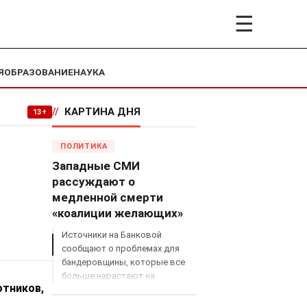
☰
Я
ОБРАЗОВАНИЕ
НАУКА
//
КАРТИНА ДНЯ
13+
ПОЛИТИКА
Западные СМИ
рассуждают о
медленной смерти
«коалиции желающих»
Источники на Банковой
сообщают о проблемах для
бандеровщины, которые все
больше нарастают на
отников,
международном поле, что
сильно ударит по позициям