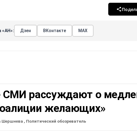
Подел
 «АН»:
Дзен
ВКонтакте
МАХ
 СМИ рассуждают о медле
коалиции желающих»
а Шершнева
, Политический обозреватель