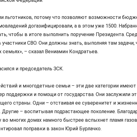
ийской Федерации.
и льготников, потому что позволяют возможности бюдже
мовладений догазифицировали, а в этом уже 1500. Набран
ть, чтобы в итоге выполнить поручение Президента. Сре
 участники СВО. Они должны знать, выполняя там задачи, 
 семьях», – сказал Вениамин Кондратьев.
асился и председатель ЗСК.
йствий и многодетные семьи – эти две категории имеют
мер поддержки и помощи от государства. Они заслужили э
ущего страны. Одни – отстаивая ее суверенитет и жизнен
я. Другие – воспитывая подрастающее поколение. Благода
 во многих домах намного быстрее вспыхнет пламя газо
нтировал поправки в закон Юрий Бурлачко.