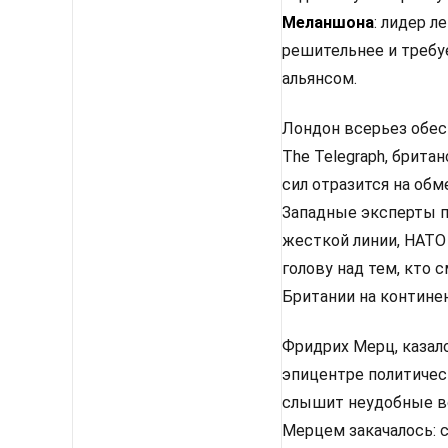
Меланшона
: лидер 
решительнее и требу
альянсом.
Лондон всерьез обес
The Telegraph, брит
сил отразится на об
Западные эксперты п
жесткой линии, НАТО
голову над тем, кто
Британии на континен
Фридрих Мерц, казало
эпицентре политическ
слышит неудобные во
Мерцем закачалось: 