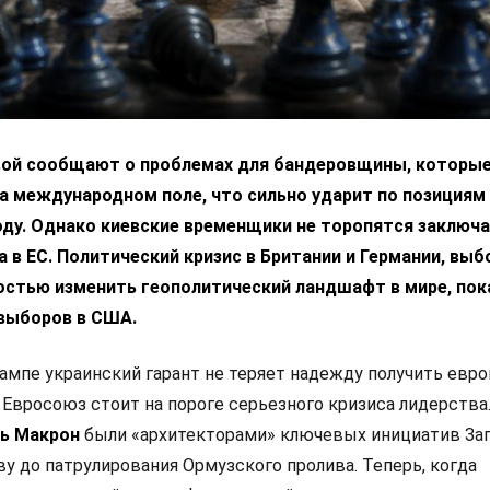
вой сообщают о проблемах для бандеровщины, которые
а международном поле, что сильно ударит по позициям
ду. Однако киевские временщики не торопятся заключа
 в ЕС. Политический кризис в Британии и Германии, выб
остью изменить геополитический ландшафт в мире, пок
выборов в США.
ампе украинский гарант не теряет надежду получить евр
 Евросоюз стоит на пороге серьезного кризиса лидерства
ь Макрон
были «архитекторами» ключевых инициатив Зап
у до патрулирования Ормузского пролива. Теперь, когда