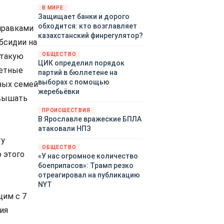
«страны 404» в следующем
В МИРЕ
Защищает банки и дорого
году. Однако киевские
обходится: кто возглавляет
оправками
временщики не торопятся
казахстанский финрегулятор?
заключать мир - ведь есть
бсидии на
поддержка в ЕС.
 такую
ОБЩЕСТВО
Политический кризис в
ЦИК определил порядок
Британии и Германии, выборы
детные
партий в бюллетене на
во Франции могут полностью
выборах с помощью
ных семей
изменить геополитический
жеребьёвки
евышать
ландшафт в мире, пока
Зеленский ожидает выборов
ПРОИСШЕСТВИЯ
в США.
В Ярославле вражеские БПЛА
атаковали НПЗ
ту
ОБЩЕСТВО
 этого
«У нас огромное количество
боеприпасов»: Трамп резко
отреагировал на публикацию
NYT
щим с 7
ия