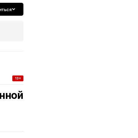
иться
13+
нной