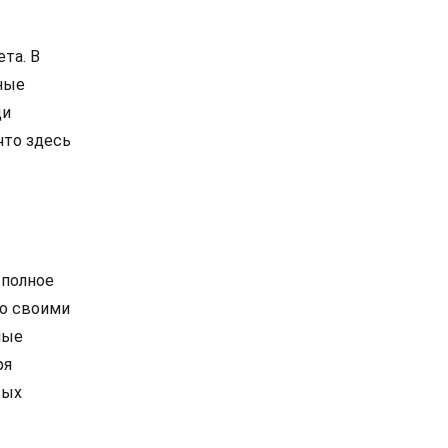
та. В
ные
ди
что здесь
 полное
то своими
ные
ря
вых