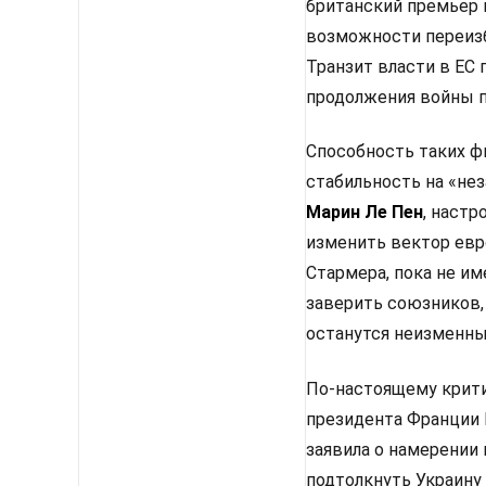
британский премьер 
возможности переизб
Транзит власти в ЕС
продолжения войны п
Способность таких ф
стабильность на «не
Марин Ле Пен
, настр
изменить вектор евр
Стармера, пока не им
заверить союзников,
останутся неизменным
По-настоящему крити
президента Франции 
заявила о намерении
подтолкнуть Украину