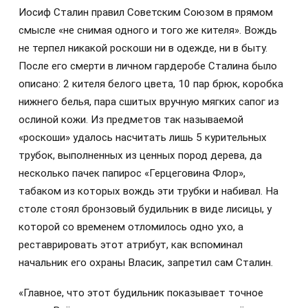
Иосиф Сталин правил Советским Союзом в прямом
смысле «не снимая одного и того же кителя». Вождь
не терпел никакой роскоши ни в одежде, ни в быту.
После его смерти в личном гардеробе Сталина было
описано: 2 кителя белого цвета, 10 пар брюк, коробка
нижнего белья, пара сшитых вручную мягких сапог из
ослиной кожи. Из предметов так называемой
«роскоши» удалось насчитать лишь 5 курительных
трубок, выполненных из ценных пород дерева, да
несколько пачек папирос «Герцеговина Флор»,
табаком из которых вождь эти трубки и набивал. На
столе стоял бронзовый будильник в виде лисицы, у
которой со временем отломилось одно ухо, а
реставрировать этот атрибут, как вспоминал
начальник его охраны Власик, запретил сам Сталин.
«Главное, что этот будильник показывает точное