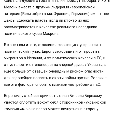
конца следующего года в Италии пройдут выборы. И хотя
Мелони вместе с другими лидерами «европейской
пятерки» (Великобритания, Франция, Германия) имеет все
шансы удержать власть, вряд ли кто-то из них
рассматривается в качестве реального наследника
политического курса Макрона
В конечном итоге, «коалиция желающих» упирается в
политический тупик. Европу лихорадит и от прорыва
мигрантов в Испании, и от политических качелей в ЕС, и
от усталости от спонсорства «чёрной дыры» Украины, а
еще больше от ставшей очевидным риском опасности
для европейцев попасть в окопы войны против России —
все эти факторы спорят с планами «ястребов» от ЕС.
Впрочем, у этой истории есть «план Б»: если Бернхэму
удастся сплотить вокруг себя сторонников «украинской
камарильи», чаша весов может качнуться в сторону