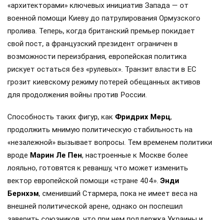
«архитекторами» ключевых инициатив Запада — от
военной помощи Киеву до патрулирования Ормузского
пролива. Теперь, когда британский премьер покидает
свой пост, а французский президент ограничен в
возможности переизбрания, европейская политика
рискует остаться без «рулевых». Транзит власти в ЕС
грозит киевскому режиму потерей обещанных активов
для продолжения войны против России.
Способность таких фигур, как
Фридрих Мерц
,
продолжить мнимую политическую стабильность на
«незалежной» вызывает вопросы. Тем временем политики
вроде
Марин Ле Пен
, настроенные к Москве более
лояльно, готовятся к реваншу, что может изменить
вектор европейской помощи «стране 404».
Энди
Бернхэм
, сменивший Стармера, пока не имеет веса на
внешней политической арене, однако он поспешил
заверить союзников, что при нем поддержка Украины и