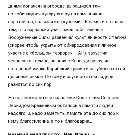
днями копался на огороде, выращивал там
полюбившуюся кукурузу и ругал изменников-
соратников, называя их «дурнями». В памяти остался
тем, что варварски уничтожил собственные
Вооружённые Силы, развенчал культ личности Сталина
(скорее чтобы укрыть от обнародования и личное
участие в «большом терроре» — АН), запустил
человека в космос, на паях с Кеннеди разрулил
созданный им же Карибский кризис и загубил пахотой
целинные земли. Потому и слухи об этом лидере
разнятся до сих пор…
Но вот многолетнее правление Советским Союзом
Леонидом Брежневым осталось в памяти людей
надолго, и, надо заметить, память эта до сих пор к
нему благосклонна, а то и благодарна…
Называй меня просто: «Наш Ильич…»