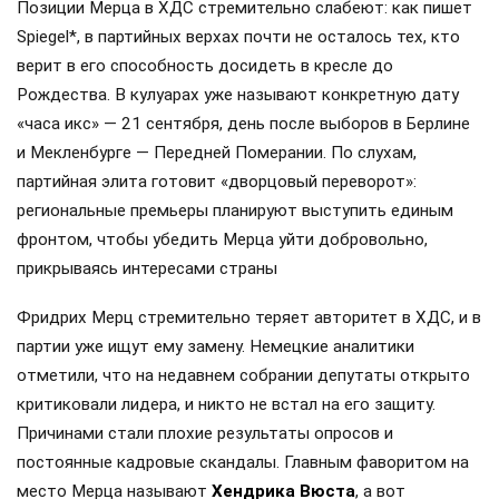
Позиции Мерца в ХДС стремительно слабеют: как пишет
Spiegel*, в партийных верхах почти не осталось тех, кто
верит в его способность досидеть в кресле до
Рождества. В кулуарах уже называют конкретную дату
«часа икс» — 21 сентября, день после выборов в Берлине
и Мекленбурге — Передней Померании. По слухам,
партийная элита готовит «дворцовый переворот»:
региональные премьеры планируют выступить единым
фронтом, чтобы убедить Мерца уйти добровольно,
прикрываясь интересами страны
Фридрих Мерц стремительно теряет авторитет в ХДС, и в
партии уже ищут ему замену. Немецкие аналитики
отметили, что на недавнем собрании депутаты открыто
критиковали лидера, и никто не встал на его защиту.
Причинами стали плохие результаты опросов и
постоянные кадровые скандалы. Главным фаворитом на
место Мерца называют
Хендрика Вюста
, а вот