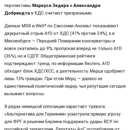
перспективы
Маркуса Зедера
и
Александра
Добриндта
в ХДС считают призрачными.
Данные MDR и Welt* по Саксонии-Анхальт показывают
двукратный отрыв AfD от ХДС (41% против 24%), а в
Мекленбурге — Передней Померании консерваторы и
вовсе скатились до 9%, пропуская вперед не только AfD
(36%), но и СДПГ. Общегерманские рейтинги
подтверждают тренд: по информации Reuters, AfD
обходит блок ХДС/ХСС, а деятельность Мерца одобряют
лишь 15% граждан. При этом Мерц — далеко не
единственный политический лидер, чья репутация сегодня
вызывает вопросы.
В рядах немецкой оппозиции нарастает тревога:
«Альтернатива для Германии» усмотрела прямую угрозу
для ФРГ в решении Берлина поддержать удары ВСУ по
российской территории. Депутаты АдГ потребовали от