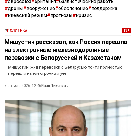
#
евросоюз
#
британия
#
баллистические ракеты
#
дроны
#
вооружение
#
обеспечение
#
поддержка
#
киевский режим
#
прогнозы
#
кризис
//
ПОЛИТИКА
13+
Мишустин рассказал, как Россия перешла
на электронные железнодорожные
перевозки с Белоруссией и Казахстаном
Мишустин: ж/д перевозки с Беларусью почти полностью
перешли на электронный учё
7 августа 2026, 12:46
Иван Тихонов
,