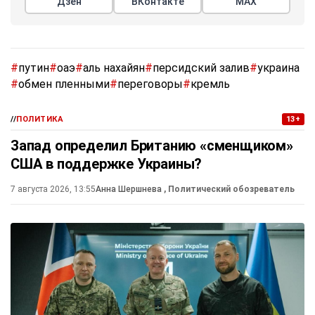
Дзен
ВКонтакте
МАХ
#
путин
#
оаэ
#
аль нахайян
#
персидский залив
#
украина
#
обмен пленными
#
переговоры
#
кремль
//
ПОЛИТИКА
13+
Запад определил Британию «сменщиком»
США в поддержке Украины?
7 августа 2026, 13:55
Анна Шершнева
, Политический обозреватель