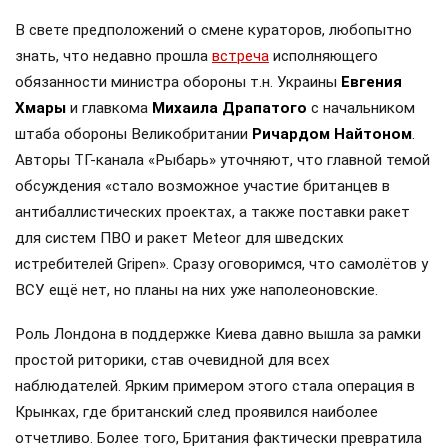
В свете предположений о смене кураторов, любопытно
знать, что недавно прошла
встреча
исполняющего
обязанности министра обороны т.н. Украины
Евгения
Хмары
и главкома
Михаила Драпатого
с начальником
штаба обороны Великобритании
Ричардом Найтоном
.
Авторы ТГ-канала «Рыбарь» уточняют, что главной темой
обсуждения «стало возможное участие британцев в
антибаллистических проектах, а также поставки ракет
для систем ПВО и ракет Meteor для шведских
истребителей Gripen». Сразу оговоримся, что самолётов у
ВСУ ещё нет, но планы на них уже наполеоновские.
Роль Лондона в поддержке Киева давно вышла за рамки
простой риторики, став очевидной для всех
наблюдателей. Ярким примером этого стала операция в
Крынках, где британский след проявился наиболее
отчетливо. Более того, Британия фактически превратила