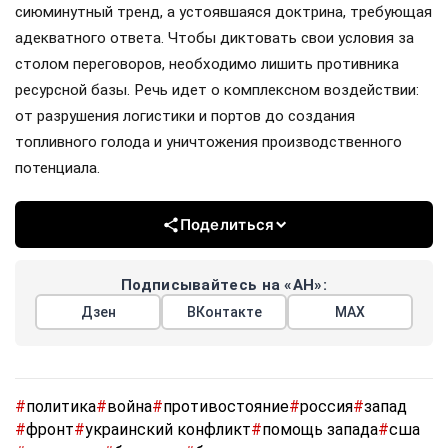
сиюминутный тренд, а устоявшаяся доктрина, требующая
адекватного ответа. Чтобы диктовать свои условия за
столом переговоров, необходимо лишить противника
ресурсной базы. Речь идет о комплексном воздействии:
от разрушения логистики и портов до создания
топливного голода и уничтожения производственного
потенциала.
Поделиться
Подписывайтесь на «АН»:
Дзен
ВКонтакте
МАХ
#
политика
#
война
#
противостояние
#
россия
#
запад
#
фронт
#
украинский конфликт
#
помощь запада
#
сша