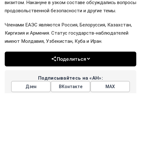
визитом. Накануне в узком составе обсуждались вопросы
продовольственной безопасности и другие темы.
Членами ЕАЭС являются Россия, Белоруссия, Казахстан,
Киргизия и Армения. Статус государств-наблюдателей
имеют Молдавия, Узбекистан, Куба и Иран.
Поделиться
Подписывайтесь на «АН»:
Дзен
ВКонтакте
МАХ
#
мишустин
#
белоруссия
#
казахстан
#
железная дорога
#
перевозки
#
цифровизация
#
еаэс
#
киргизия