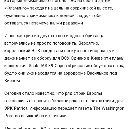
которые «выманивают» огонь ПВО на себя, а затем
«Фламинго» заходят на цель на сверхнизкой высоте,
буквально «прижимаясь» к водной глади, чтобы
оставаться незамеченными радарами
И всё же трио из двух хохлов и одного британца
встречались не просто поговорить. Вероятно,
королевский ВПК представит некую противоракету и
даже начнёт ее сборку для ВСУ. Однако в Киеве эти планы
и шведские Saab JAS 39 Gripen «Грифоны» обсуждают так,
будто они уже находятся на аэродроме Васильков под
Киевом.
Сегодня стало известно, что ряд стран Европы
отказались отправить Украине ракеты-перехватчики для
ЗРК Patriot. Информацию передаёт газета The Washington
Post со ссылкой на источники.
Мировой рынок ПВО столкнулся с острым кризисом