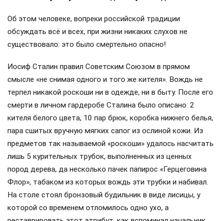
Об этом человеке, вопреки российской традиции
обсуждать всё и всех, при жизни никаких слухов не
существовало: это было смертельно опасно!
Иосиф Сталин правил Советским Союзом в прямом
смысле «не снимая одного и того же кителя». Вождь не
терпел никакой роскоши ни в одежде, ни в быту. После его
смерти в личном гардеробе Сталина было описано: 2
кителя белого цвета, 10 пар брюк, коробка нижнего белья,
пара сшитых вручную мягких сапог из ослиной кожи. Из
предметов так называемой «роскоши» удалось насчитать
лишь 5 курительных трубок, выполненных из ценных
пород дерева, да несколько пачек папирос «Герцеговина
Флор», табаком из которых вождь эти трубки и набивал.
На столе стоял бронзовый будильник в виде лисицы, у
которой со временем отломилось одно ухо, а
реставрировать этот атрибут, как вспоминал начальник