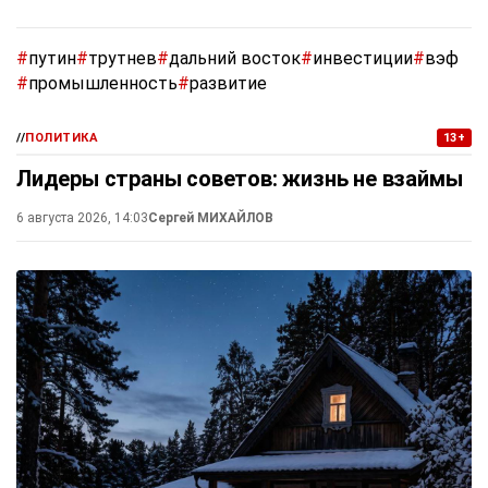
#
путин
#
трутнев
#
дальний восток
#
инвестиции
#
вэф
#
промышленность
#
развитие
//
ПОЛИТИКА
13+
Лидеры страны советов: жизнь не взаймы
6 августа 2026, 14:03
Сергей МИХАЙЛОВ