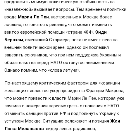
продолжить мнимую политическую стабильность на
«незалежной» вызывает вопросы. Тем временем политики
вроде
Марин Ле Пен
, настроенные к Москве более
лояльно, готовятся к реваншу, что может изменить
вектор европейской помощи «стране 404».
Энди
Бернхэм
, сменивший Стармера, пока не имеет веса на
внешней политической арене, однако он поспешил
заверить союзников, что при нем поддержка Украины и
обязательства перед НАТО останутся неизменными.
Однако помним, что «слова летучи».
По-настоящему критическим фактором для «коалиции
желающих» является уход президента Франции Макрона,
что может привести к власти Марин Ле Пен, которая уже
заявила о намерении пересмотреть отношения с НАТО,
отменить санкции против РФ и подтолкнуть Украину к
уступкам Москве. Ситуацию осложняет и позиция
Жан-
Люка Меланшона
: лидер левых радикалов,