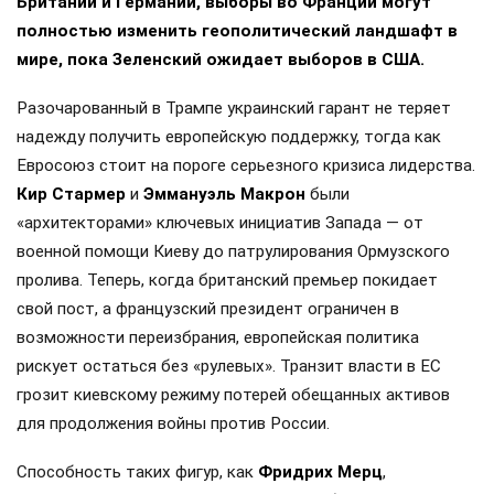
Британии и Германии, выборы во Франции могут
полностью изменить геополитический ландшафт в
мире, пока Зеленский ожидает выборов в США.
Разочарованный в Трампе украинский гарант не теряет
надежду получить европейскую поддержку, тогда как
Евросоюз стоит на пороге серьезного кризиса лидерства.
Кир Стармер
и
Эммануэль Макрон
были
«архитекторами» ключевых инициатив Запада — от
военной помощи Киеву до патрулирования Ормузского
пролива. Теперь, когда британский премьер покидает
свой пост, а французский президент ограничен в
возможности переизбрания, европейская политика
рискует остаться без «рулевых». Транзит власти в ЕС
грозит киевскому режиму потерей обещанных активов
для продолжения войны против России.
Способность таких фигур, как
Фридрих Мерц
,