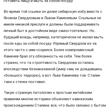
готовить пищу и мыть за собой посуду.
Во время той ссылки он делил сибирскую избу вместе с
Яковом Свердловым и Львом Каменевым. Ссыльные не
имели никакой прислуги и должны были поддерживать
личный быт в достойном виде самостоятельно. Но…
будущий вождь, например, категорически не желал мыть
после еды за собой посуду. Упрямый Свердлов из-за
этого часто с ним ссорился. Более компромиссный
Каменев брал эту обязанность на себя. Тем более
странно, что та строптивость Свердлова осталась
впоследствии безнаказанной (умер сам, не дождавшись
«большого террора»), а вот Льва Каменева тов. Сталин
таки к стенке поставил…
Такую странную патологию к простым житейским
правилам многие историки объясняют кавказским
происхождением Сталина: всё, что было связано с бытом