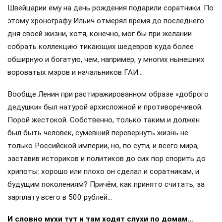
Швейцарии ему на день рождения подарили соратники. По
этому хронографу Ильич отмерял время до последнего
дня своей жизни, хотя, конечно, мог бы при желании
собрать коллекцию тикающих шедевров куда более
обширную и богатую, чем, например, у многих нынешних
вороватых мэров и начальников ГАИ…
Вообще Ленин при растиражированном образе «доброго
дедушки» был натурой архисложной и противоречивой.
Порой жестокой. Собственно, только таким и должен
был быть человек, сумевший перевернуть жизнь не
только Российской империи, но, по сути, и всего мира,
заставив историков и политиков до сих пор спорить до
хрипоты: хорошо или плохо он сделал и соратникам, и
будущим поколениям? Причём, как принято считать, за
зарплату всего в 500 рублей…
И словно мухи тут и там ходят слухи по домам…