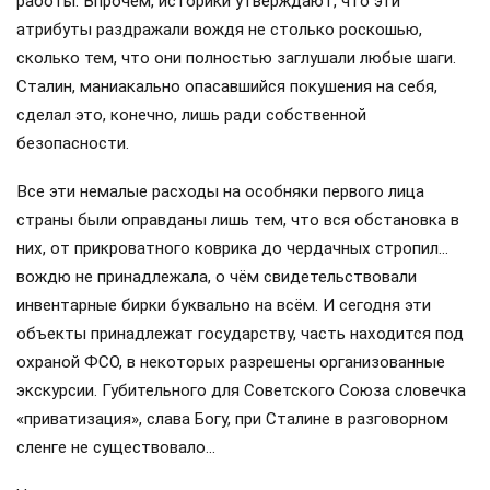
работы. Впрочем, историки утверждают, что эти
атрибуты раздражали вождя не столько роскошью,
сколько тем, что они полностью заглушали любые шаги.
Сталин, маниакально опасавшийся покушения на себя,
сделал это, конечно, лишь ради собственной
безопасности.
Все эти немалые расходы на особняки первого лица
страны были оправданы лишь тем, что вся обстановка в
них, от прикроватного коврика до чердачных стропил…
вождю не принадлежала, о чём свидетельствовали
инвентарные бирки буквально на всём. И сегодня эти
объекты принадлежат государству, часть находится под
охраной ФСО, в некоторых разрешены организованные
экскурсии. Губительного для Советского Союза словечка
«приватизация», слава Богу, при Сталине в разговорном
сленге не существовало…