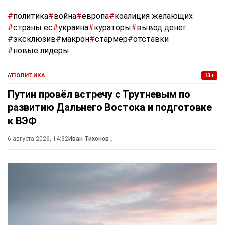
#
политика
#
война
#
европа
#
коалиция желающих
#
страны ес
#
украина
#
кураторы
#
вывод денег
#
эксклюзив
#
макрон
#
стармер
#
отставки
#
новые лидеры
//
ПОЛИТИКА
13+
Путин провёл встречу с Трутневым по
развитию Дальнего Востока и подготовке
к ВЭФ
6 августа 2026, 14:32
Иван Тихонов
,