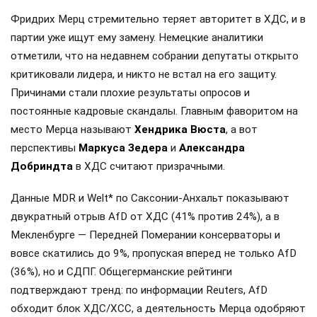
Фридрих Мерц стремительно теряет авторитет в ХДС, и в
партии уже ищут ему замену. Немецкие аналитики
отметили, что на недавнем собрании депутаты открыто
критиковали лидера, и никто не встал на его защиту.
Причинами стали плохие результаты опросов и
постоянные кадровые скандалы. Главным фаворитом на
место Мерца называют
Хендрика Вюста
, а вот
перспективы
Маркуса Зедера
и
Александра
Добриндта
в ХДС считают призрачными.
Данные MDR и Welt* по Саксонии-Анхальт показывают
двукратный отрыв AfD от ХДС (41% против 24%), а в
Мекленбурге — Передней Померании консерваторы и
вовсе скатились до 9%, пропуская вперед не только AfD
(36%), но и СДПГ. Общегерманские рейтинги
подтверждают тренд: по информации Reuters, AfD
обходит блок ХДС/ХСС, а деятельность Мерца одобряют