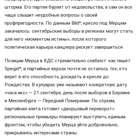
шторма. Его партия бурлит от недовольства, а сам он все
чаще слышит неудобные вопросы о своей
профпригодности. По данным Bild*, кресло под Мерцем
закачалось: сентябрьские выборы в регионах могут стать
для него «моментом истины», после которого
политическая карьера канцлера рискует завершиться.
Позиции Мерца в ХДС стремительно слабеют: как пишет
Spiegel*, в партийных верхах почти не осталось тех, кто
верит в его способность досидеть в кресле до
Рождества. В кулуарах уже называют конкретную дату
«часа икс» — 21 сентября, день после выборов в Берлине
и Мекленбурге — Передней Померании. По слухам,
партийная элита готовит «дворцовый переворот»:
региональные премьеры планируют выступить единым
фронтом, чтобы убедить Мерца уйти добровольно,
прикрываясь интересами страны.