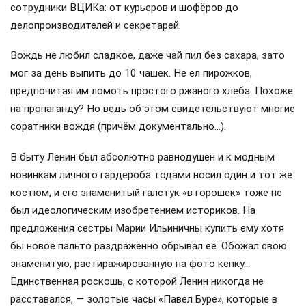
сотрудники ВЦИКа: от курьеров и шофёров до
делопроизводителей и секретарей.
Вождь не любил сладкое, даже чай пил без сахара, зато
мог за день выпить до 10 чашек. Не ел пирожков,
предпочитая им ломоть простого ржаного хлеба. Похоже
на пропаганду? Но ведь об этом свидетельствуют многие
соратники вождя (причём документально…).
В быту Ленин был абсолютно равнодушен и к модным
новинкам личного гардероба: годами носил один и тот же
костюм, и его знаменитый галстук «в горошек» тоже не
был идеологическим изобретением историков. На
предложения сестры Марии Ильиничны купить ему хотя
бы новое пальто раздражённо обрывал её. Обожал свою
знаменитую, растиражированную на фото кепку…
Единственная роскошь, с которой Ленин никогда не
расставался, — золотые часы «Павел Буре», которые в