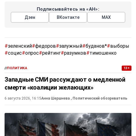
Подписывайтесь на «АН»:
Дзен
ВКонтакте
МАХ
#
зеленский
#
федоров
#
залужный
#
буданов*
#
выборы
#
социс
#
опрос
#
рейтинг
#
разумков
#
тимошенко
//
ПОЛИТИКА
13+
Западные СМИ рассуждают о медленной
смерти «коалиции желающих»
6 августа 2026, 16:15
Анна Шершнева
, Политический обозреватель