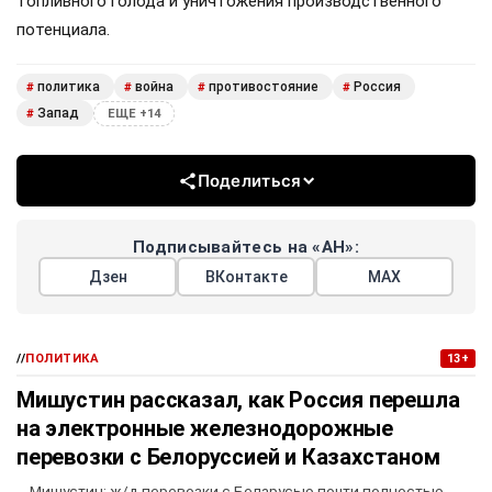
топливного голода и уничтожения производственного
потенциала.
политика
война
противостояние
Россия
#
#
#
#
Запад
#
ЕЩЕ +14
Поделиться
Подписывайтесь на «АН»:
Дзен
ВКонтакте
МАХ
//
ПОЛИТИКА
13+
Мишустин рассказал, как Россия перешла
на электронные железнодорожные
перевозки с Белоруссией и Казахстаном
Мишустин: ж/д перевозки с Беларусью почти полностью