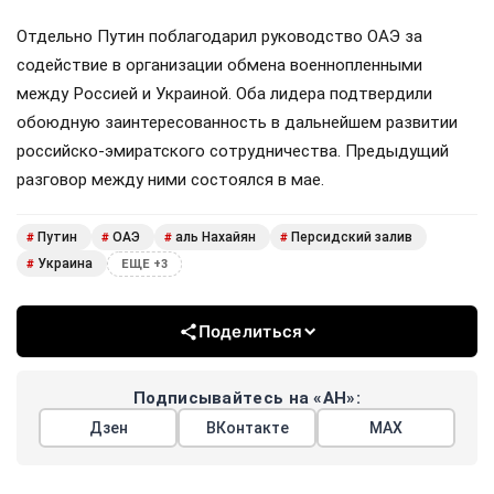
Отдельно Путин поблагодарил руководство ОАЭ за
содействие в организации обмена военнопленными
между Россией и Украиной. Оба лидера подтвердили
обоюдную заинтересованность в дальнейшем развитии
российско-эмиратского сотрудничества. Предыдущий
разговор между ними состоялся в мае.
Путин
ОАЭ
аль Нахайян
Персидский залив
#
#
#
#
Украина
#
ЕЩЕ +3
Поделиться
Подписывайтесь на «АН»:
Дзен
ВКонтакте
МАХ