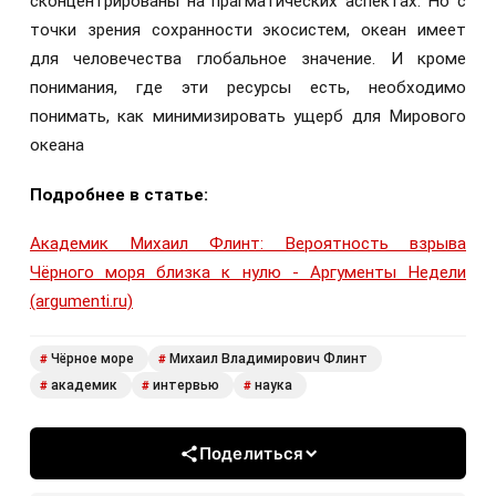
сконцентрированы на прагматических аспектах. Но с
точки зрения сохранности экосистем, океан имеет
для человечества глобальное значение. И кроме
понимания, где эти ресурсы есть, необходимо
понимать, как минимизировать ущерб для Мирового
океана
Подробнее в статье:
Академик Михаил Флинт: Вероятность взрыва
Чёрного моря близка к нулю - Аргументы Недели
(argumenti.ru)
Чёрное море
Михаил Владимирович Флинт
#
#
академик
интервью
наука
#
#
#
Поделиться