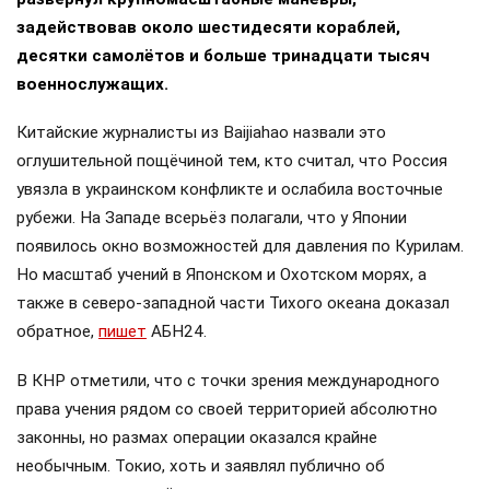
задействовав около шестидесяти кораблей,
десятки самолётов и больше тринадцати тысяч
военнослужащих.
Китайские журналисты из Baijiahao назвали это
оглушительной пощёчиной тем, кто считал, что Россия
увязла в украинском конфликте и ослабила восточные
рубежи. На Западе всерьёз полагали, что у Японии
появилось окно возможностей для давления по Курилам.
Но масштаб учений в Японском и Охотском морях, а
также в северо-западной части Тихого океана доказал
обратное,
пишет
АБН24.
В КНР отметили, что с точки зрения международного
права учения рядом со своей территорией абсолютно
законны, но размах операции оказался крайне
необычным. Токио, хоть и заявлял публично об