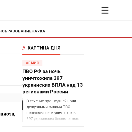
☰
Я
ОБРАЗОВАНИЕ
НАУКА
//
КАРТИНА ДНЯ
АРМИЯ
ПВО РФ за ночь
уничтожила 397
украинских БПЛА над 13
регионами России
В течение прошедшей ночи
дежурными силами ПВО
перехвачены и уничтожены
циоза,
397 украинских беспилотных
летательных аппаратов
самолетного типа над