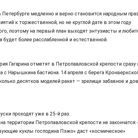
 Петербурге медленно и верно становится народным пра
ятий к торжественной, но не круглой дате в этом году
го, поэтому на первый план выходят энтузиасты и любите
а будет более расслабленной и естественной.
рия Гагарина отметят в Петропавловской крепости сразу 
а с Нарышкина бастиона. 14 апреля с берега Кронверкско
сколько десятков моделей ракет — зрелище забавное и до
уски проходят уже в 25-й раз.
на территории Петропавловской крепости не закончатся: с
твующие куклы господина Пэжо» даст «космическое»