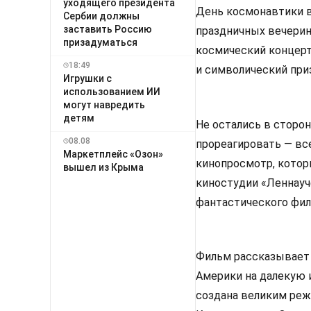
уходящего президента
День космонавтики в
Сербии должны
заставить Россию
праздничных вечерин
призадуматься
космический концер
18:49
и символический при
Игрушки с
использованием ИИ
могут навредить
детям
Не остались в сторо
08.08
прореагировать — вс
Маркетплейс «Озон»
кинопросмотр, котор
вышел из Крыма
киностудии «Леннауч
фантастического филь
Фильм рассказывает 
Америки на далекую 
создана великим ре