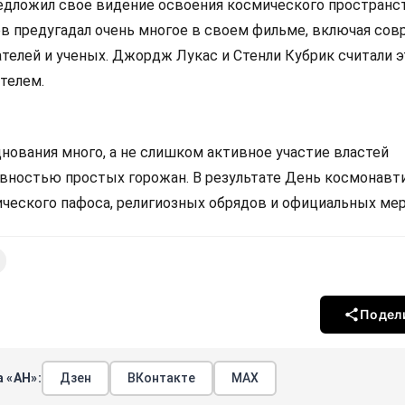
дложил свое видение освоения космического пространс
в предугадал очень многое в своем фильме, включая со
телей и ученых. Джордж Лукас и Стенли Кубрик считали э
телем.
нования много, а не слишком активное участие властей
вностью простых горожан. В результате День космонавт
ического пафоса, религиозных обрядов и официальных ме
Подел
 «АН»:
Дзен
ВКонтакте
МАХ