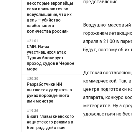
представление.
некоторые европейцы
сами признаются во
всеуслышание, что их
цель — убийство
Воздушно-массовый 
наибольшего
количества россиян
горожанам летающих 
апреля в 21.00 в пар
21:01
СМИ: Из-за
будут, поэтому об их
участившихся атак
Турция блокирует
проход судов в Черное
море
Детская составляющая
20:30
коммерческой. Так, 
Разработчики ИИ
центре подготовки к
пытаются удержать в
руках порожденного
аппарата, конкурс к
ими монстра
метеоритов. Ну а сре
19:36
удовольствия не бес
Визит главы киевского
нацистского режима в
Белград: действия