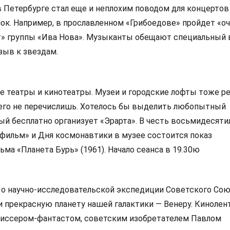
 Петербурге стал еще и неплохим поводом для концертов
ок. Например, в прославленном «Грибоедове» пройдет «о
т» группы «Ива Нова». Музыканты обещают специальный 
зыв к звездам.
не театры и кинотеатры. Музеи и городские лофты тоже р
его не перечислишь. Хотелось бы выделить любопытный
ый бесплатно организует «Эрарта». В честь восьмидесяти
фильм» и Дня космонавтики в музее состоится показ
ма «Планета Бурь» (1961). Начало сеанса в 19.30ю
о научно-исследовательской экспедиции Советского Сою
и прекрасную планету нашей галактики — Венеру. Кинолен
жиссером-фантастом, советским изобретателем Павлом