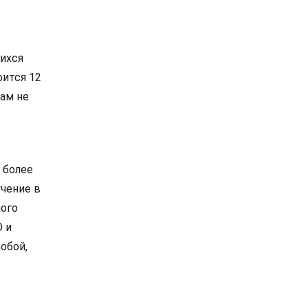
ихся
оится 12
там не
 более
учение в
ного
О и
обой,