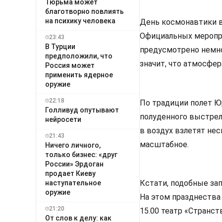
Тюрьма может
благотворно повлиять
на психику человека
День космонавтики в
Официальных меропри
23:43
В Турции
предусмотрено немно
предположили, что
значит, что атмосфер
Россия может
применить ядерное
оружие
22:18
По традиции полет Ю
Голливуд опутывают
полуденного выстрел
нейросети
в воздух взлетят не
21:43
масштабное.
Ничего личного,
только бизнес: «друг
России» Эрдоган
продает Киеву
Кстати, подобные зап
наступательное
оружие
На этом празднества 
21:20
15.00 театр «Странс
От слов к делу: как