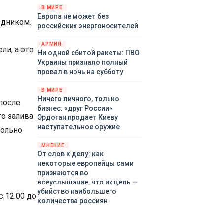
территориями Белгородской,
В МИРЕ
Европа не может без
Брянской, Воронежской,
здником.
российских энергоносителей
Курской, Липецкой,
Орловской, Пензенской,
АРМИЯ
Ростовской, Рязанской,
ли, а это
Ни одной сбитой ракеты: ПВО
Самарской, Саратовской,
Украины признало полный
Тамбовской, Тульской
провал в ночь на субботу
областей, Краснодарского
края, Республики Крым и над
В МИРЕ
акваторией Азовского моря.
Ничего личного, только
после
бизнес: «друг России»
го залива
Эрдоган продает Киеву
наступательное оружие
вольно
МНЕНИЕ
От слов к делу: как
некоторые европейцы сами
признаются во
всеуслышание, что их цель —
убийство наибольшего
 12.00 до
количества россиян