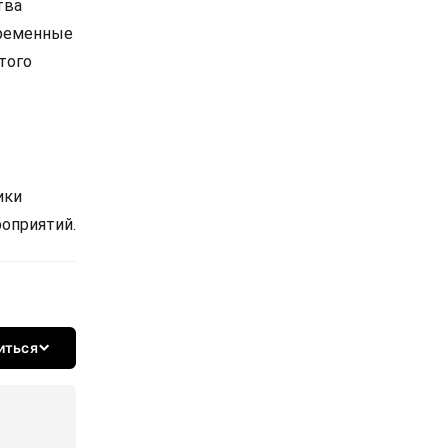
тва
временные
того
ики
роприятий.
иться