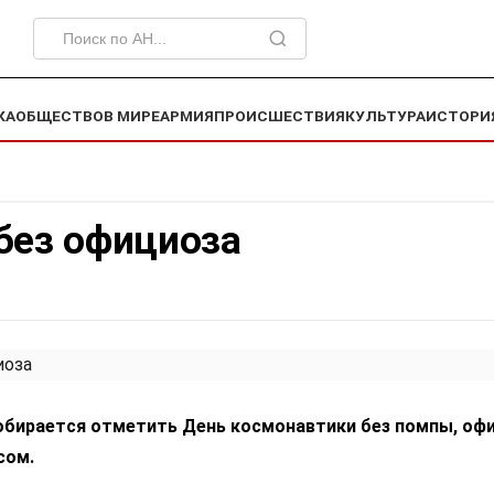
КА
ОБЩЕСТВО
В МИРЕ
АРМИЯ
ПРОИСШЕСТВИЯ
КУЛЬТУРА
ИСТОРИ
без официоза
собирается отметить День космонавтики без помпы, офи
сом.