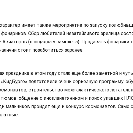
характер имеет также мероприятие по запуску полюбивш
фонариков. Сбор любителей незатейливого зрелища сост
ке Авиаторов (площадка у самолета). Продавать фонарики 
 наличии стоит позаботиться заранее.
 праздника в этом году стала еще более заметной и чуть
в «КидБурге» подготовили очень серьезную программу: об
осмонавтов, строительство межгалактического летатель
остюмов, общение с инопланетянином и поиск упавших НЛ
ди мальчиков пройдет еще и конкурс космонавтов. Само с
платные.