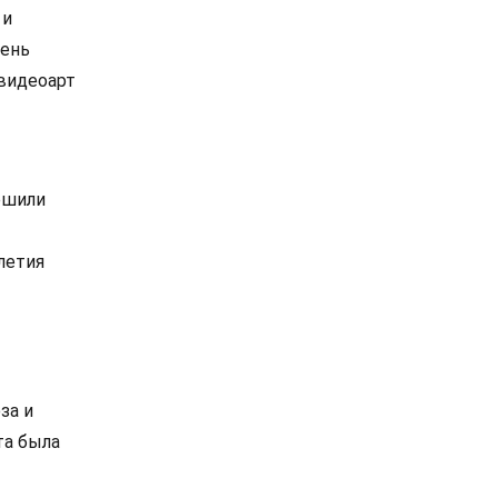
 и
чень
видеоарт
ешили
летия
за и
та была