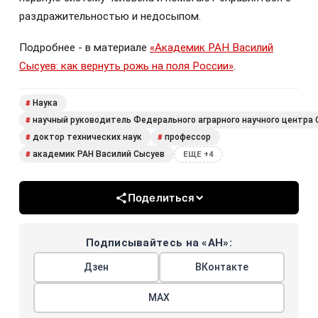
раздражительностью и недосыпом.
Подробнее - в материале
«Академик РАН Василий
Сысуев: как вернуть рожь на поля России»
.
Наука
#
научный руководитель Федерального аграрного научного центра С
#
доктор технических наук
профессор
#
#
академик РАН Василий Сысуев
#
ЕЩЕ +4
Поделиться
Подписывайтесь на «АН»:
Дзен
ВКонтакте
МАХ