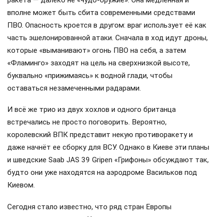
ракета — далеко не «чудо-оружие». Она медленная и
вполне может быть сбита современными средствами
ПВО. Опасность кроется в другом: враг использует её как
часть эшелонированной атаки. Сначала в ход идут дроны,
которые «выманивают» огонь ПВО на себя, а затем
«Фламинго» заходят на цель на сверхнизкой высоте,
буквально «прижимаясь» к водной глади, чтобы
оставаться незамеченными радарами.
И всё же трио из двух хохлов и одного британца
встречались не просто поговорить. Вероятно,
королевский ВПК представит некую противоракету и
даже начнёт ее сборку для ВСУ. Однако в Киеве эти планы
и шведские Saab JAS 39 Gripen «Грифоны» обсуждают так,
будто они уже находятся на аэродроме Васильков под
Киевом.
Сегодня стало известно, что ряд стран Европы