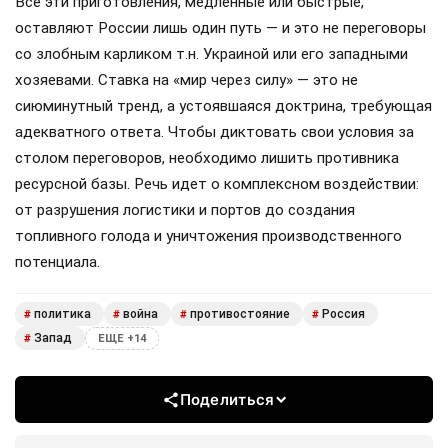
Все эти приготовления, медленные или быстрые,
оставляют России лишь один путь — и это не переговоры
со злобным карликом т.н. Украиной или его западными
хозяевами. Ставка на «мир через силу» — это не
сиюминутный тренд, а устоявшаяся доктрина, требующая
адекватного ответа. Чтобы диктовать свои условия за
столом переговоров, необходимо лишить противника
ресурсной базы. Речь идет о комплексном воздействии:
от разрушения логистики и портов до создания
топливного голода и уничтожения производственного
потенциала.
политика
война
противостояние
Россия
#
#
#
#
Запад
#
ЕЩЕ +14
Поделиться