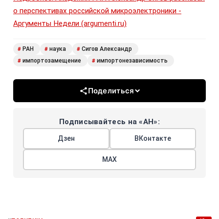
о перспективах российской микроэлектроники -
Аргументы Недели (argumenti.ru)
РАН
наука
Сигов Александр
#
#
#
импортозамещение
импортонезависимость
#
#
Поделиться
Подписывайтесь на «АН»:
Дзен
ВКонтакте
МАХ