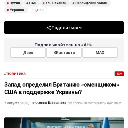
Путин
ОАЭ
аль Нахайян
Персидский залив
#
#
#
#
Украина
#
ЕЩЕ +3
Поделиться
Подписывайтесь на «АН»:
Дзен
ВКонтакте
МАХ
//
ПОЛИТИКА
13+
Запад определил Британию «сменщиком»
США в поддержке Украины?
Анна Шершнева
7 августа 2026, 13:55
политический обозреватель, публицист