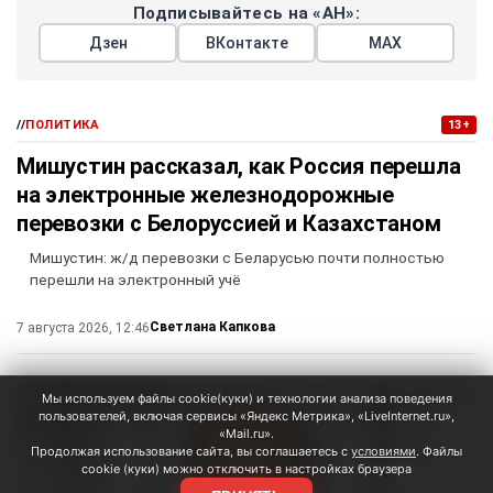
Подписывайтесь на «АН»:
Дзен
ВКонтакте
МАХ
//
ПОЛИТИКА
13+
Мишустин рассказал, как Россия перешла
на электронные железнодорожные
перевозки с Белоруссией и Казахстаном
Мишустин: ж/д перевозки с Беларусью почти полностью
перешли на электронный учё
Светлана Капкова
7 августа 2026, 12:46
Мы используем файлы cookie(куки) и технологии анализа поведения
пользователей, включая сервисы «Яндекс Метрика», «LiveInternet.ru»,
«Mail.ru».
Продолжая использование сайта, вы соглашаетесь с
условиями
. Файлы
cookie (куки) можно отключить в настройках браузера