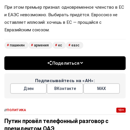
При этом премьер признал: одновременное членство в ЕС
и ЕАЭС невозможно. Выбирать придётся. Евросоюз не
оставляет иллюзий: хочешь в ЕС — прощайся с
Евразийским союзом.
пашинян
армения
ес
еаэс
#
#
#
#
Поделиться
Подписывайтесь на «АН»:
Дзен
ВКонтакте
МАХ
//
ПОЛИТИКА
13+
Путин провёл телефонный разговор с
президентом ОАЭ