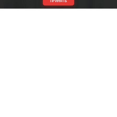
ПРИНЯТЬ
Россия и Белоруссия практически полностью
отказались от бумажных документов при
железнодорожных перевозках. Об этом заявил
премьер-министр Михаил Мишустин на расширенном
заседании Евразийского межправительственного
совета в Киргизии.
По его словам, в прошлом году почти все перевозки
между двумя странами осуществлялись по электронным
документам. С Казахстаном этот показатель превышает
восемьдесят процентов. Заседание совета проходит в