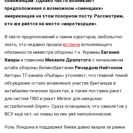
снабженцам. Однако часто возникают
предположения о возможном «сменщике»
американцев на этом позорном посту. Рассмотрим,
кто же рвётся на место «миротворцев».
В свете предположений о смене кураторов, любопытно
знать, что недавно прошла
встреча
исполняющего
обязанности министра обороны т.н. Украины
Евгения
Хмары
и главкома
Михаила Драпатого
с начальником
штаба обороны Великобритании
Ричардом Найтоном
.
Авторы ТГ-канала «Рыбарь» уточняют, что главной темой
обсуждения «стало возможное участие британцев в
антибаллистических проектах, а также поставки ракет
для систем ПВО и ракет Meteor для шведских
истребителей Gripen». Сразу оговоримся, что самолётов у
ВСУ ещё нет, но планы на них уже наполеоновские.
Роль Лондона в поддержке Киева давно вышла за рамки