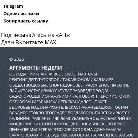
Telegram
Одноклассники
Копировать ссылку
Подписывайтесь на «АН»:
Дзен
ВКонтакте
МАХ
© 2026
АРГУМЕНТЫ НЕДЕЛИ
ОБ ИЗДАНИИ
ГЛАВНАЯ
ВСЕ НОВОСТИ
АВТОРЫ
РЕЙТИНГ ДЕПУТАТОВ
ПОЛИТИКА
ЭКОНОМИКА
В МИРЕ
ОБЩЕСТВО
ШОУБИЗ
СПОРТ
ЗДОРОВЬЕ
ПРАВИЛЬНОЕ ПИТАНИЕ
ЛАЙФСТАЙЛ
ТУРИЗМ
КУЛЬТУРА
ПРАВОВЕД
ГОРОД М
САД-ОГОРОД
ШПИОНАЖ
КРИМИНАЛ
ГОВОРЯТ ГЕРОИ
ИСТОРИЯ
ОБРАЗОВАНИЕ
АРМИЯ
ХАЙТЕК
СКАНДАЛ
СОЦПАКЕТ
ЗДОРОВЬЕ НАЦИИ
АРХАНГЕЛЬСК
АСТРАХАНЬ
БАШКОРТОСТАН
ВЛАДИВОСТОК
ВОЛГОГРАД
ВОЛОГДА
ВОРОНЕЖ
ВЯТКА
ИРКУТСК
КАЛИНИНГРАД
КАРЕЛИЯ
КРЫМ
КУБАНЬ
ЛЕНОБЛАСТЬ
МАРИЙ ЭЛ
МОРДОВИЯ
НИЖНИЙ НОВГОРОД
НОВОСИБИРСК
ОРЕНБУРГ
ПЕНЗА
ПЕРМЬ
ПЕТЕРБУРГ
ПСКОВ
РОСТОВ-НА-ДОНУ
САМАРА
САРАТОВ
САХАЛИН
СВЕРДЛОВСКАЯ ОБЛАСТЬ
СМОЛЕНСК
ТАМБОВ