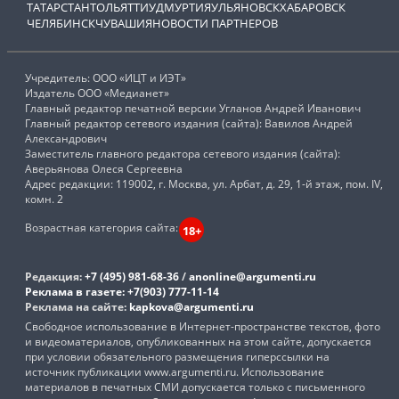
ТАТАРСТАН
ТОЛЬЯТТИ
УДМУРТИЯ
УЛЬЯНОВСК
ХАБАРОВСК
ЧЕЛЯБИНСК
ЧУВАШИЯ
НОВОСТИ ПАРТНЕРОВ
Учредитель: ООО «ИЦТ и ИЭТ»
Издатель ООО «Медианет»
Главный редактор печатной версии Угланов Андрей Иванович
Главный редактор сетевого издания (сайта): Вавилов Андрей
Александрович
Заместитель главного редактора сетевого издания (сайта):
Аверьянова Олеся Сергеевна
Адрес редакции: 119002, г. Москва, ул. Арбат, д. 29, 1-й этаж, пом. IV,
комн. 2
Возрастная категория сайта:
18+
Редакция:
+7 (495) 981-68-36
/
anonline@argumenti.ru
Реклама в газете:
+7(903) 777-11-14
Реклама на сайте:
kapkova@argumenti.ru
Свободное использование в Интернет-пространстве текстов, фото
и видеоматериалов, опубликованных на этом сайте, допускается
при условии обязательного размещения гиперссылки на
источник публикации www.argumenti.ru. Использование
материалов в печатных СМИ допускается только с письменного