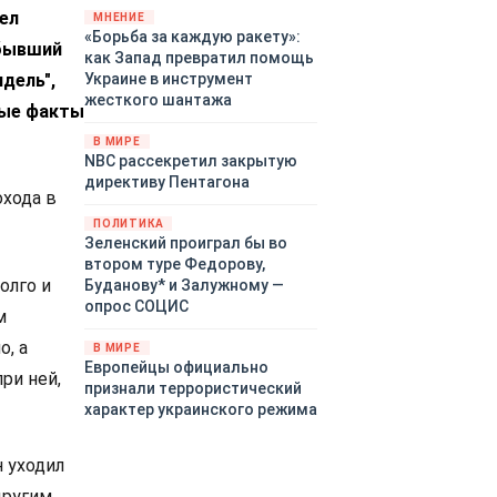
ел
«страны 404» в следующем
МНЕНИЕ
«Борьба за каждую ракету»:
году. Однако киевские
 бывший
как Запад превратил помощь
временщики не торопятся
дель",
Украине в инструмент
заключать мир - ведь есть
жесткого шантажа
поддержка в ЕС.
ные факты
Политический кризис в
В МИРЕ
Британии и Германии, выборы
NBC рассекретил закрытую
во Франции могут полностью
директиву Пентагона
изменить геополитический
охода в
ландшафт в мире, пока
ПОЛИТИКА
Зеленский ожидает выборов
Зеленский проиграл бы во
в США.
втором туре Федорову,
олго и
Буданову* и Залужному —
опрос СОЦИС
м
о, а
В МИРЕ
Европейцы официально
при ней,
признали террористический
характер украинского режима
н уходил
другим