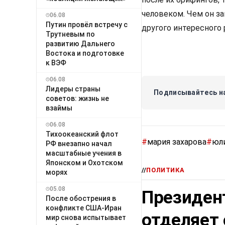
человеком. Чем он за
06.08
Путин провёл встречу с
другого интересного р
Трутневым по
развитию Дальнего
Востока и подготовке
к ВЭФ
06.08
Лидеры страны
Подписывайтесь на
советов: жизнь не
взаймы
06.08
Тихоокеанский флот
#
мария захарова
#
юл
РФ внезапно начал
масштабные учения в
Японском и Охотском
//
ПОЛИТИКА
морях
05.08
Президен
После обострения в
конфликте США-Иран
отделяет 
мир снова испытывает