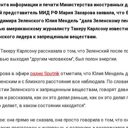
нта информации и печати Министерства иностранных д
й представитель МИД РФ Мария Захарова заявила, что
димира Зеленского Юлия Мендель "дала Зеленскому пен
вью американскому журналисту Такеру Карлсону извест
инского лидера к запрещенным веществам.
акеру Карлсону рассказала о том, что Зеленский после п
вью выходил "другим человеком", был полон энергии.
арова в эфире
радио Sputnik
отметила, что Юлия Мендель д
ленским и с близкого расстояния все наблюдала. По слова
стии Зеленского к запрещенным веществам, говорят давн
 и рассказала, как он это делал раньше, как он это делал 
о делает, в каком состоянии находится".
е: она прямо не сказала, она просто говорила о том, что о
таких подготовок к интервью, к встречам, а возвращался 