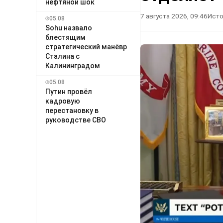
нефтяной шок
7 августа 2026, 09:46
Исто
05.08
Sohu назвало
блестящим
стратегический манёвр
Сталина с
Калининградом
05.08
Путин провёл
кадровую
перестановку в
руководстве СВО