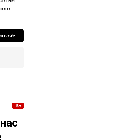
много
иться
13+
 нас
е