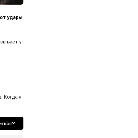
уют удары
ызывает у
. Когда я
иться