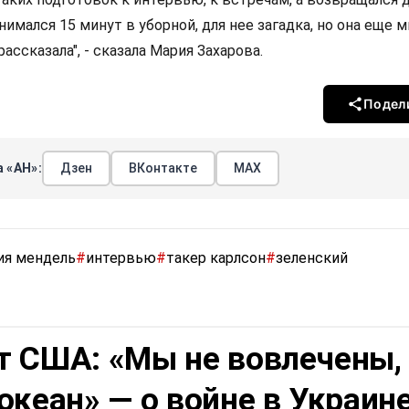
нимался 15 минут в уборной, для нее загадка, но она еще 
ассказала", - сказала Мария Захарова.
Подел
 «АН»:
Дзен
ВКонтакте
МАХ
ия мендель
#
интервью
#
такер карлсон
#
зеленский
т США: «Мы не вовлечены,
океан» — о войне в Украин