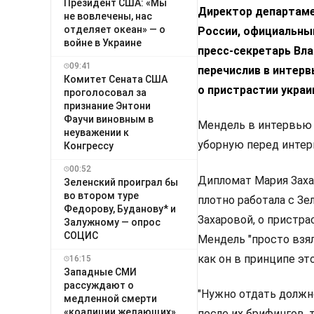
Президент США: «Мы
Директор департаме
не вовлечены, нас
отделяет океан» — о
России, официальны
войне в Украине
пресс-секретарь Вла
09:41
перечислив в интер
Комитет Сената США
о пристрастии укра
проголосовал за
признание Энтони
Фаучи виновным в
Мендель в интервью Т
неуважении к
уборную перед интер
Конгрессу
00:52
Дипломат Мария Зах
Зеленский проиграл бы
во втором туре
плотно работала с Зе
Федорову, Буданову* и
Захаровой, о пристра
Залужному — опрос
СОЦИС
Мендель "просто взяла
как он в принципе эт
16:15
Западные СМИ
рассуждают о
"Нужно отдать должно
медленной смерти
«коалиции желающих»
после их брифингов, 