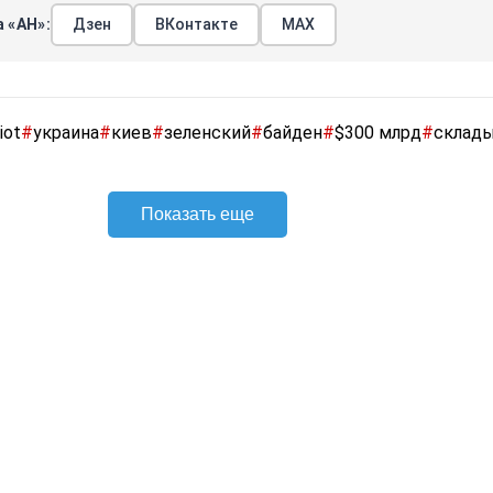
 «АН»:
Дзен
ВКонтакте
МАХ
iot
#
украина
#
киев
#
зеленский
#
байден
#
$300 млрд
#
склад
Показать еще