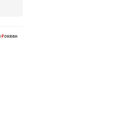
ы
#
океан