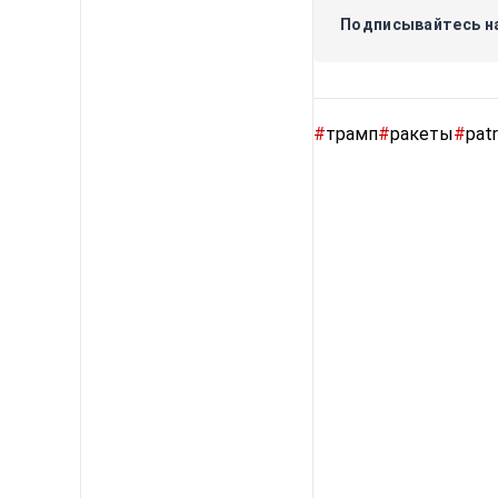
Подписывайтесь на
#
трамп
#
ракеты
#
patr