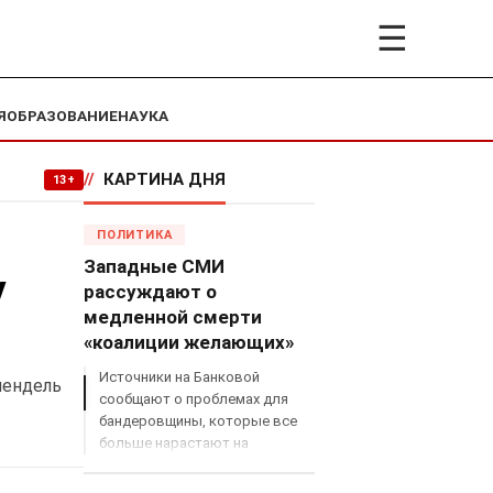
☰
Я
ОБРАЗОВАНИЕ
НАУКА
//
КАРТИНА ДНЯ
13+
ПОЛИТИКА
Западные СМИ
у
рассуждают о
медленной смерти
«коалиции желающих»
Источники на Банковой
пендель
сообщают о проблемах для
бандеровщины, которые все
больше нарастают на
международном поле, что
сильно ударит по позициям