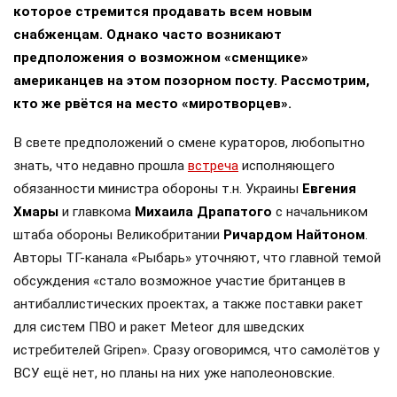
которое стремится продавать всем новым
снабженцам. Однако часто возникают
предположения о возможном «сменщике»
американцев на этом позорном посту. Рассмотрим,
кто же рвётся на место «миротворцев».
В свете предположений о смене кураторов, любопытно
знать, что недавно прошла
встреча
исполняющего
обязанности министра обороны т.н. Украины
Евгения
Хмары
и главкома
Михаила Драпатого
с начальником
штаба обороны Великобритании
Ричардом Найтоном
.
Авторы ТГ-канала «Рыбарь» уточняют, что главной темой
обсуждения «стало возможное участие британцев в
антибаллистических проектах, а также поставки ракет
для систем ПВО и ракет Meteor для шведских
истребителей Gripen». Сразу оговоримся, что самолётов у
ВСУ ещё нет, но планы на них уже наполеоновские.