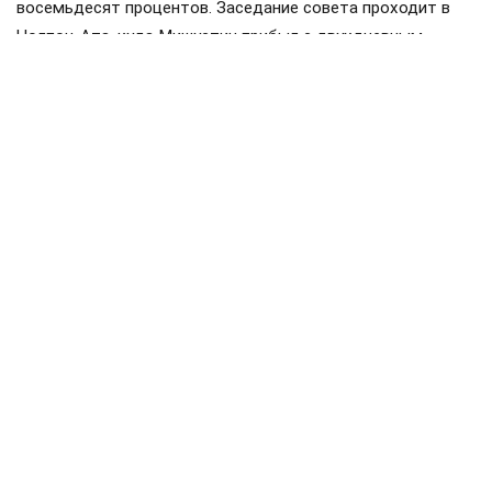
восемьдесят процентов. Заседание совета проходит в
Чолпон-Ата, куда Мишустин прибыл с двухдневным
визитом. Накануне в узком составе обсуждались вопросы
продовольственной безопасности и другие темы.
Членами ЕАЭС являются Россия, Белоруссия, Казахстан,
Киргизия и Армения. Статус государств-наблюдателей
имеют Молдавия, Узбекистан, Куба и Иран.
Мишустин
Белоруссия
Казахстан
#
#
#
железная дорога
перевозки
#
#
ЕЩЕ +3
Поделиться
Подписывайтесь на «АН»:
Дзен
ВКонтакте
МАХ