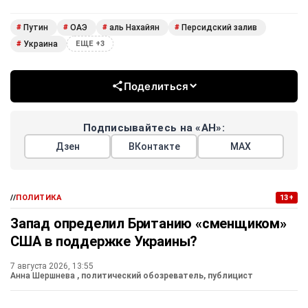
Путин
ОАЭ
аль Нахайян
Персидский залив
#
#
#
#
Украина
#
ЕЩЕ +3
Поделиться
Подписывайтесь на «АН»:
Дзен
ВКонтакте
МАХ
//
ПОЛИТИКА
13+
Запад определил Британию «сменщиком»
США в поддержке Украины?
7 августа 2026, 13:55
Анна Шершнева
, политический обозреватель, публицист