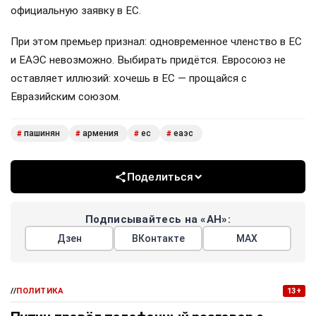
официальную заявку в ЕС.
При этом премьер признал: одновременное членство в ЕС
и ЕАЭС невозможно. Выбирать придётся. Евросоюз не
оставляет иллюзий: хочешь в ЕС — прощайся с
Евразийским союзом.
пашинян
армения
ес
еаэс
#
#
#
#
Поделиться
Подписывайтесь на «АН»:
Дзен
ВКонтакте
МАХ
//
ПОЛИТИКА
13+