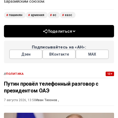
Евразийским союзом.
пашинян
армения
ес
еаэс
#
#
#
#
Поделиться
Подписывайтесь на «АН»:
Дзен
ВКонтакте
МАХ
//
ПОЛИТИКА
13+
Путин провёл телефонный разговор с
президентом ОАЭ
7 августа 2026, 13:58
Иван Тихонов
,