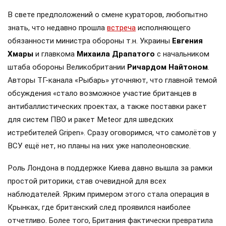
В свете предположений о смене кураторов, любопытно
знать, что недавно прошла
встреча
исполняющего
обязанности министра обороны т.н. Украины
Евгения
Хмары
и главкома
Михаила Драпатого
с начальником
штаба обороны Великобритании
Ричардом Найтоном
.
Авторы ТГ-канала «Рыбарь» уточняют, что главной темой
обсуждения «стало возможное участие британцев в
антибаллистических проектах, а также поставки ракет
для систем ПВО и ракет Meteor для шведских
истребителей Gripen». Сразу оговоримся, что самолётов у
ВСУ ещё нет, но планы на них уже наполеоновские.
Роль Лондона в поддержке Киева давно вышла за рамки
простой риторики, став очевидной для всех
наблюдателей. Ярким примером этого стала операция в
Крынках, где британский след проявился наиболее
отчетливо. Более того, Британия фактически превратила