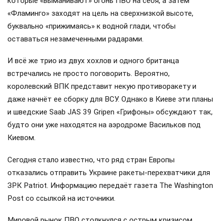
которые «выманивают» огонь ПВО на себя, а затем
«Фламинго» заходят на цель на сверхнизкой высоте,
буквально «прижимаясь» к водной глади, чтобы
оставаться незамеченными радарами.
И всё же трио из двух хохлов и одного британца
встречались не просто поговорить. Вероятно,
королевский ВПК представит некую противоракету и
даже начнёт ее сборку для ВСУ. Однако в Киеве эти планы
и шведские Saab JAS 39 Gripen «Грифоны» обсуждают так,
будто они уже находятся на аэродроме Васильков под
Киевом.
Сегодня стало известно, что ряд стран Европы
отказались отправить Украине ракеты-перехватчики для
ЗРК Patriot. Информацию передаёт газета The Washington
Post со ссылкой на источники.
Мировой рынок ПВО столкнулся с острым кризисом