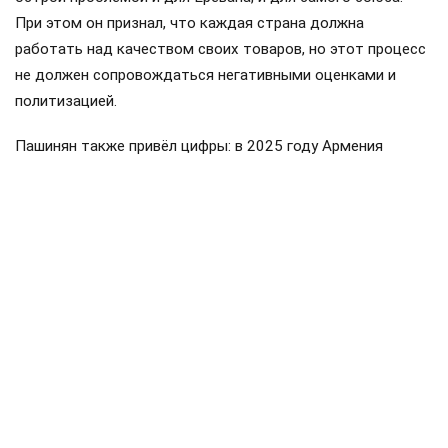
При этом он признал, что каждая страна должна
работать над качеством своих товаров, но этот процесс
не должен сопровождаться негативными оценками и
политизацией.
Пашинян также привёл цифры: в 2025 году Армения
направила около 319 миллионов долларов в общий
бюджет ввозных таможенных пошлин ЕАЭС, а получила
обратно примерно 175 миллионов. Импорт Армении из
стран союза составил около пяти миллиардов долларов,
экспорт — примерно 3,2 миллиарда. По его словам, это
доказывает, что Армения является не просто
участником, а значительным потребителем товаров и
услуг государств ЕАЭС.
Поделиться