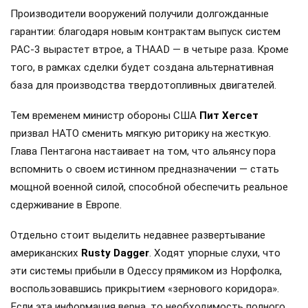
Производители вооружений получили долгожданные
гарантии: благодаря новым контрактам выпуск систем
PAC-3 вырастет втрое, а THAAD — в четыре раза. Кроме
того, в рамках сделки будет создана альтернативная
база для производства твердотопливных двигателей.
Тем временем министр обороны США
Пит Хегсет
призвал НАТО сменить мягкую риторику на жесткую.
Глава Пентагона настаивает на том, что альянсу пора
вспомнить о своем истинном предназначении — стать
мощной военной силой, способной обеспечить реальное
сдерживание в Европе.
Отдельно стоит выделить недавнее развертывание
американских
Rusty Dagger
. Ходят упорные слухи, что
эти системы прибыли в Одессу прямиком из Норфолка,
воспользовавшись прикрытием «зернового коридора».
Если эта информация верна, то необходимость полного