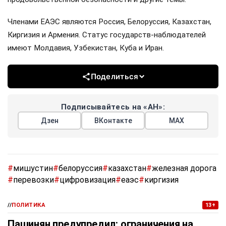
Членами ЕАЭС являются Россия, Белоруссия, Казахстан,
Киргизия и Армения. Статус государств-наблюдателей
имеют Молдавия, Узбекистан, Куба и Иран.
Поделиться
Подписывайтесь на «АН»:
Дзен
ВКонтакте
МАХ
#
мишустин
#
белоруссия
#
казахстан
#
железная дорога
#
перевозки
#
цифровизация
#
еаэс
#
киргизия
//
ПОЛИТИКА
13+
Пашинян предупредил: ограничения на