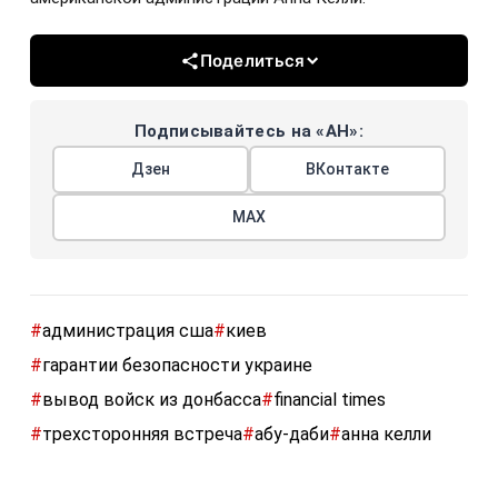
Поделиться
Подписывайтесь на «АН»:
Дзен
ВКонтакте
МАХ
#
администрация сша
#
киев
#
гарантии безопасности украине
#
вывод войск из донбасса
#
financial times
#
трехсторонняя встреча
#
абу-даби
#
анна келли