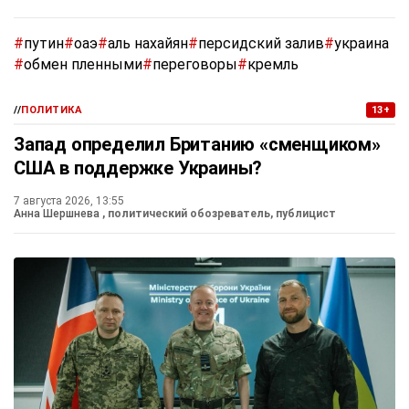
#
путин
#
оаэ
#
аль нахайян
#
персидский залив
#
украина
#
обмен пленными
#
переговоры
#
кремль
//
ПОЛИТИКА
13+
Запад определил Британию «сменщиком»
США в поддержке Украины?
7 августа 2026, 13:55
Анна Шершнева
, политический обозреватель, публицист