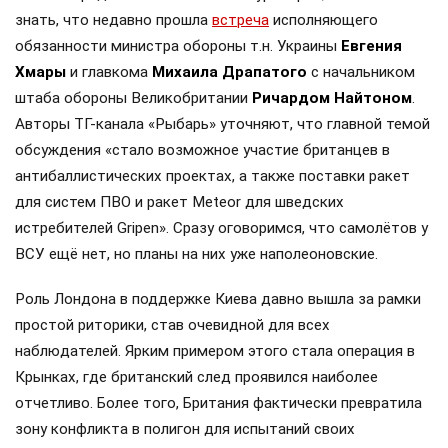
знать, что недавно прошла
встреча
исполняющего
обязанности министра обороны т.н. Украины
Евгения
Хмары
и главкома
Михаила Драпатого
с начальником
штаба обороны Великобритании
Ричардом Найтоном
.
Авторы ТГ-канала «Рыбарь» уточняют, что главной темой
обсуждения «стало возможное участие британцев в
антибаллистических проектах, а также поставки ракет
для систем ПВО и ракет Meteor для шведских
истребителей Gripen». Сразу оговоримся, что самолётов у
ВСУ ещё нет, но планы на них уже наполеоновские.
Роль Лондона в поддержке Киева давно вышла за рамки
простой риторики, став очевидной для всех
наблюдателей. Ярким примером этого стала операция в
Крынках, где британский след проявился наиболее
отчетливо. Более того, Британия фактически превратила
зону конфликта в полигон для испытаний своих