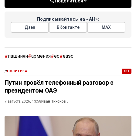
Поделиться
Подписывайтесь на «АН»:
Дзен
ВКонтакте
МАХ
#
пашинян
#
армения
#
ес
#
еаэс
//
ПОЛИТИКА
13+
Путин провёл телефонный разговор с
президентом ОАЭ
7 августа 2026, 13:58
Иван Тихонов
,