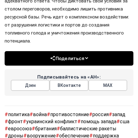
адекватного ответа. Чтобы диктовать свои условия за
столом переговоров, необходимо лишить противника
ресурсной базы. Речь идет о комплексном воздействии:
от разрушения логистики и портов до создания
топливного голода и уничтожения производственного
потенциала.
Поделиться
Подписывайтесь на «АН»:
Дзен
ВКонтакте
МАХ
#
политика
#
война
#
противостояние
#
россия
#
запад
#
фронт
#
украинский конфликт
#
помощь запада
#
сша
#
евросоюз
#
британия
#
баллистические ракеты
#
дроны
#
вооружение
#
обеспечение
#
поддержка