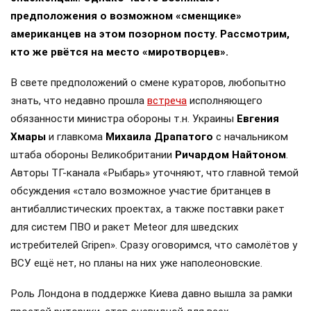
предположения о возможном «сменщике»
американцев на этом позорном посту. Рассмотрим,
кто же рвётся на место «миротворцев».
В свете предположений о смене кураторов, любопытно
знать, что недавно прошла
встреча
исполняющего
обязанности министра обороны т.н. Украины
Евгения
Хмары
и главкома
Михаила Драпатого
с начальником
штаба обороны Великобритании
Ричардом Найтоном
.
Авторы ТГ-канала «Рыбарь» уточняют, что главной темой
обсуждения «стало возможное участие британцев в
антибаллистических проектах, а также поставки ракет
для систем ПВО и ракет Meteor для шведских
истребителей Gripen». Сразу оговоримся, что самолётов у
ВСУ ещё нет, но планы на них уже наполеоновские.
Роль Лондона в поддержке Киева давно вышла за рамки