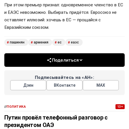
При этом премьер признал: одновременное членство в ЕС
и ЕАЭС невозможно. Выбирать придётся. Евросоюз не
оставляет иллюзий: хочешь в ЕС — прощайся с
Евразийским союзом.
пашинян
армения
ес
еаэс
#
#
#
#
Поделиться
Подписывайтесь на «АН»:
Дзен
ВКонтакте
МАХ
//
ПОЛИТИКА
13+
Путин провёл телефонный разговор с
президентом ОАЭ