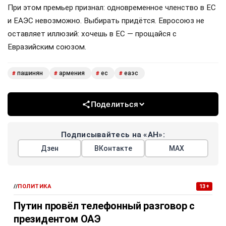
При этом премьер признал: одновременное членство в ЕС
и ЕАЭС невозможно. Выбирать придётся. Евросоюз не
оставляет иллюзий: хочешь в ЕС — прощайся с
Евразийским союзом.
пашинян
армения
ес
еаэс
#
#
#
#
Поделиться
Подписывайтесь на «АН»:
Дзен
ВКонтакте
МАХ
//
ПОЛИТИКА
13+
Путин провёл телефонный разговор с
президентом ОАЭ