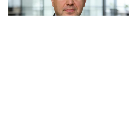
Россия и Белоруссия практически полностью
отказались от бумажных документов при
железнодорожных перевозках. Об этом заявил
премьер-министр Михаил Мишустин на
расширенном заседании Евразийского
межправительственного совета в Киргизии.
По его словам, в прошлом году почти все перевозки
между двумя странами осуществлялись по
электронным документам. С Казахстаном этот
показатель превышает восемьдесят процентов.
Заседание совета проходит в Чолпон-Ата, куда