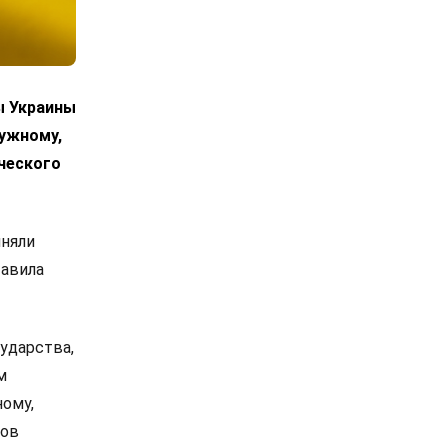
ы Украины
лужному,
ческого
иняли
тавила
ударства,
м
ному,
сов