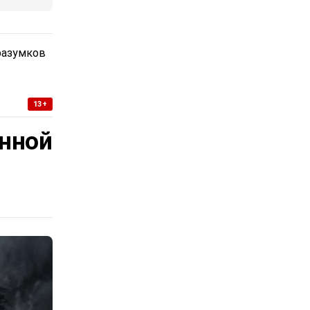
разумков
13+
нной