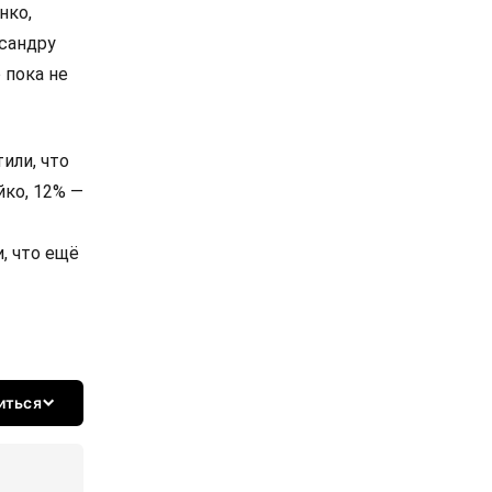
нко,
сандру
 пока не
или, что
йко, 12% —
, что ещё
иться