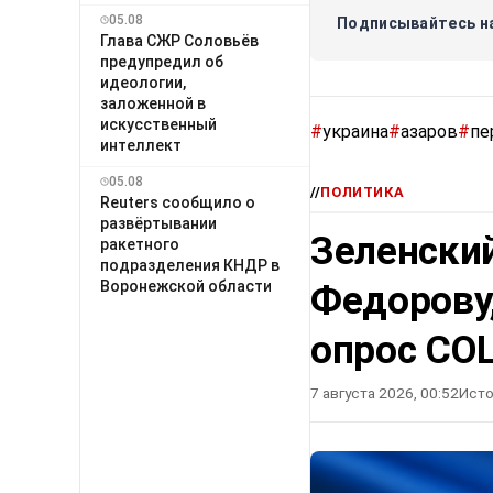
05.08
Подписывайтесь на
Глава СЖР Соловьёв
предупредил об
идеологии,
заложенной в
искусственный
#
украина
#
азаров
#
пе
интеллект
05.08
//
ПОЛИТИКА
Reuters сообщило о
развёртывании
Зеленский
ракетного
подразделения КНДР в
Федорову
Воронежской области
опрос СО
7 августа 2026, 00:52
Исто