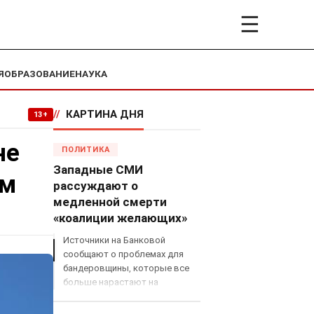
☰
Я
ОБРАЗОВАНИЕ
НАУКА
//
КАРТИНА ДНЯ
13+
не
ПОЛИТИКА
Западные СМИ
ам
рассуждают о
медленной смерти
«коалиции желающих»
Источники на Банковой
сообщают о проблемах для
бандеровщины, которые все
больше нарастают на
международном поле, что
сильно ударит по позициям