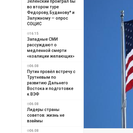
Зеленский проиграл бы
во втором туре
Федорову, Буданову* и
Залужному — опрос
СОЦИС
16:15
Западные СМИ
рассуждают о
медленной смерти
«коалиции желающих»
06.08
Путин провёл встречу с
Трутневым по
развитию Дальнего
Востока и подготовке
к ВЭФ
06.08
Лидеры страны
советов: жизнь не
взаймы
06.08