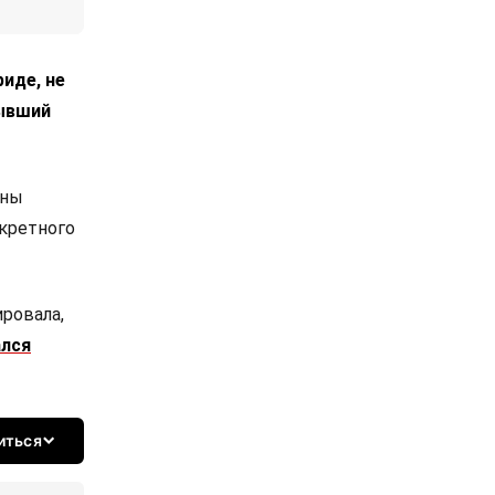
иде, не
бывший
оны
нкретного
ировала,
ался
иться