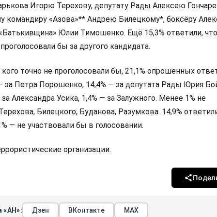
арькова Игорю Терехову, депутату Рады Алексею Гончаре
у командиру «Азова»** Андрею Билецкому*, боксёру Алек
 «Батькивщина» Юлии Тимошенко. Ещё 15,3% ответили, что
 проголосовали бы за другого кандидата.
а кого точно не проголосовали бы, 21,1% опрошенных ответ
 — за Петра Порошенко, 14,4% — за депутата Рады Юрия Бо
 за Александра Усика, 1,4% — за Залужного. Менее 1% не
Терехова, Билецкого, Буданова, Разумкова. 14,9% ответили
,1% — не участвовали бы в голосовании.
террористические организации.
Подел
 «АН»:
Дзен
ВКонтакте
МАХ