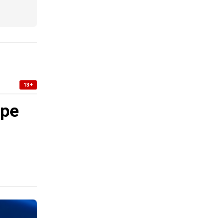
13+
уре