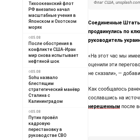
Флаг США, unsplash.co
Тихоокеанский флот
РФ внезапно начал
масштабные учения в
Японском и Охотском
Соединенные Штаты 
морях
продвинулись по кл
05.08
руководитель украин
После обострения в
конфликте США-Иран
мир снова испытывает
«На этот час мы име
нефтяной шок
оценили эти перегов
05.08
не сказали», — добави
Sohu назвало
блестящим
Как сообщалось ранее
стратегический манёвр
Сталина с
сославшись на источ
Калининградом
нерешенным
после в
05.08
Путин провёл
кадровую
перестановку в
руководстве СВО