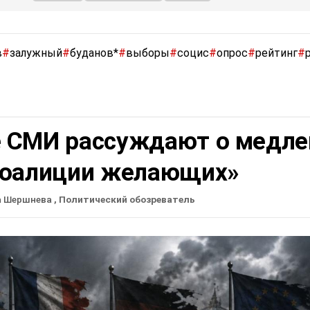
в
#
залужный
#
буданов*
#
выборы
#
социс
#
опрос
#
рейтинг
#
 СМИ рассуждают о медле
коалиции желающих»
а Шершнева
, Политический обозреватель