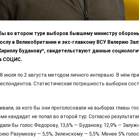
 бы во втором туре выборов бывшему министру оборон
ослу в Великобритании и экс-главкому ВСУ Валерию За
 Кириллу Буданову*, свидетельствуют данные социологи
а СОЦИС.
8 июля по 2 августа методом личного интервью. В нём пр
респондентов. Статистическая погрешность выборки сос
али, за кого бы они проголосовали на выборах главы гос
и кандидат не попал во второй тур. Согласно результата
дали бы голос Федорову, 13,6% — Буданову, 12,9% — Залуж
ию Разумкову — 5,5%, Зеленскому — 5,5%. Менее 5% голо