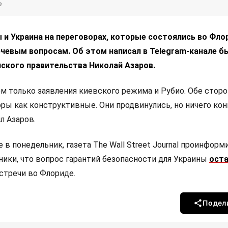
m
и Украина на переговорах, которые состоялись во Флор
ючевым вопросам. Об этом написал в Telegram-канале 
ского правительства Николай Азаров.
ем только заявления киевского режима и Рубио. Обе стор
оры как конструктивные. Они продвинулись, но ничего ко
л Азаров.
 в понедельник, газета The Wall Street Journal проинформ
ники, что вопрос гарантий безопасности для Украины
ост
стречи во Флориде.
Подел