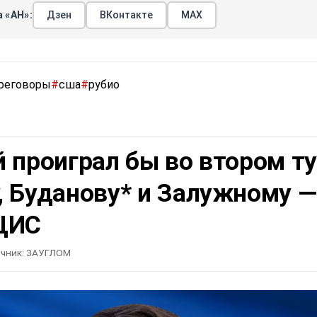
 «АН»:
Дзен
ВКонтакте
МАХ
реговоры
#
сша
#
рубио
 проиграл бы во втором т
, Буданову* и Залужному —
ЦИС
чник:
ЗАУГЛОМ