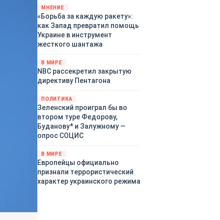
«страны 404» в следующем
МНЕНИЕ
«Борьба за каждую ракету»:
году. Однако киевские
как Запад превратил помощь
временщики не торопятся
Украине в инструмент
заключать мир - ведь есть
жесткого шантажа
поддержка в ЕС.
Политический кризис в
В МИРЕ
Британии и Германии, выборы
NBC рассекретил закрытую
во Франции могут полностью
директиву Пентагона
изменить геополитический
ландшафт в мире, пока
ПОЛИТИКА
Зеленский ожидает выборов
Зеленский проиграл бы во
в США.
втором туре Федорову,
Буданову* и Залужному —
опрос СОЦИС
В МИРЕ
Европейцы официально
признали террористический
характер украинского режима