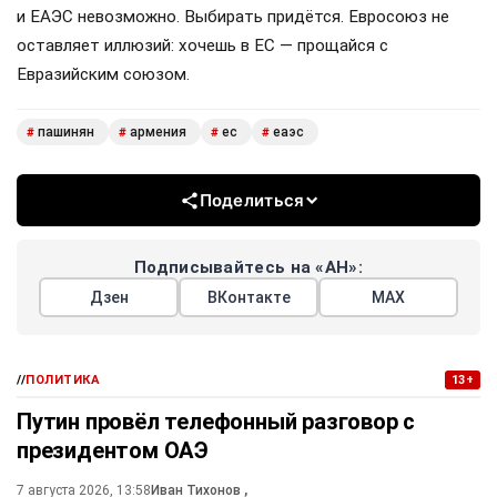
и ЕАЭС невозможно. Выбирать придётся. Евросоюз не
оставляет иллюзий: хочешь в ЕС — прощайся с
Евразийским союзом.
пашинян
армения
ес
еаэс
#
#
#
#
Поделиться
Подписывайтесь на «АН»:
Дзен
ВКонтакте
МАХ
//
ПОЛИТИКА
13+
Путин провёл телефонный разговор с
президентом ОАЭ
7 августа 2026, 13:58
Иван Тихонов
,