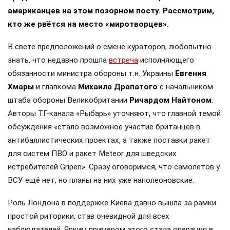
американцев на этом позорном посту. Рассмотрим,
кто же рвётся на место «миротворцев».
В свете предположений о смене кураторов, любопытно
знать, что недавно прошла
встреча
исполняющего
обязанности министра обороны т.н. Украины
Евгения
Хмары
и главкома
Михаила Драпатого
с начальником
штаба обороны Великобритании
Ричардом Найтоном
.
Авторы ТГ-канала «Рыбарь» уточняют, что главной темой
обсуждения «стало возможное участие британцев в
антибаллистических проектах, а также поставки ракет
для систем ПВО и ракет Meteor для шведских
истребителей Gripen». Сразу оговоримся, что самолётов у
ВСУ ещё нет, но планы на них уже наполеоновские.
Роль Лондона в поддержке Киева давно вышла за рамки
простой риторики, став очевидной для всех
наблюдателей. Ярким примером этого стала операция в