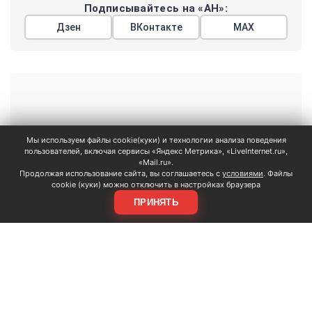
Подписывайтесь на «АН»:
Дзен
ВКонтакте
МАХ
Мы используем файлы cookie(куки) и технологии анализа поведения
пользователей, включая сервисы «Яндекс Метрика», «LiveInternet.ru»,
Реклама
«Mail.ru».
Продолжая использование сайта, вы соглашаетесь с
условиями
. Файлы
cookie (куки) можно отключить в настройках браузера
ПРИНЯТЬ
Показать еще