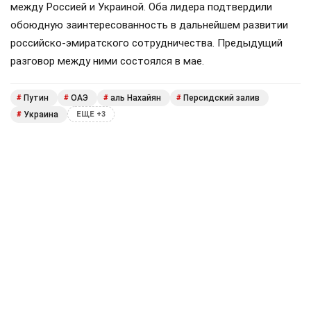
между Россией и Украиной. Оба лидера подтвердили
обоюдную заинтересованность в дальнейшем развитии
российско-эмиратского сотрудничества. Предыдущий
разговор между ними состоялся в мае.
Путин
ОАЭ
аль Нахайян
Персидский залив
#
#
#
#
Украина
#
ЕЩЕ +3
Поделиться
Подписывайтесь на «АН»:
Дзен
ВКонтакте
МАХ
Показать еще