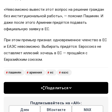
«Невозможно вывести этот вопрос на решение граждан
без институциональной работы», — пояснил Пашинян. И
даже после этого Армении придётся подавать
официальную заявку в ЕС.
При этом премьер признал: одновременное членство в ЕС
и ЕАЭС невозможно. Выбирать придётся. Евросоюз не
оставляет иллюзий: хочешь в ЕС — прощайся с
Евразийским союзом.
пашинян
армения
ес
еаэс
#
#
#
#
Поделиться
Подписывайтесь на «АН»:
Дзен
ВКонтакте
МАХ