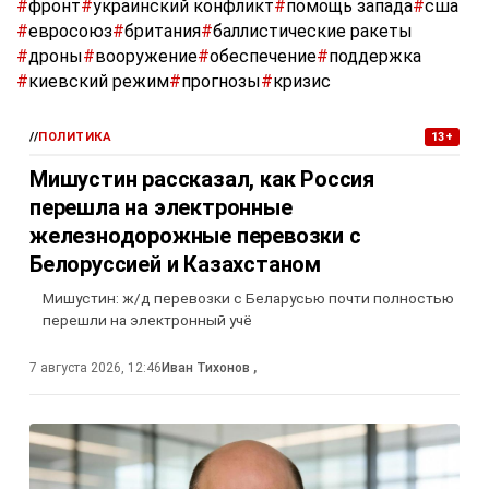
#
фронт
#
украинский конфликт
#
помощь запада
#
сша
#
евросоюз
#
британия
#
баллистические ракеты
#
дроны
#
вооружение
#
обеспечение
#
поддержка
#
киевский режим
#
прогнозы
#
кризис
//
ПОЛИТИКА
13+
Мишустин рассказал, как Россия
перешла на электронные
железнодорожные перевозки с
Белоруссией и Казахстаном
Мишустин: ж/д перевозки с Беларусью почти полностью
перешли на электронный учё
7 августа 2026, 12:46
Иван Тихонов
,