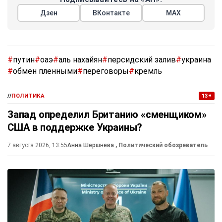
Дзен
ВКонтакте
МАХ
#
путин
#
оаэ
#
аль нахайян
#
персидский залив
#
украина
#
обмен пленными
#
переговоры
#
кремль
//
ПОЛИТИКА
13+
Запад определил Британию «сменщиком»
США в поддержке Украины?
7 августа 2026, 13:55
Анна Шершнева
, Политический обозреватель