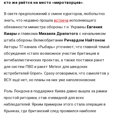
кто же рвётся на место «миротворцев».
В свете предположений о смене кураторов, любопытно
знать, что недавно прошла
встреча
исполняющего
обязанности министра обороны т.н. Украины
Евгения
Хмары
и главкома
Михаила Драпатого
с начальником
штаба обороны Великобритании
Ричардом Найтоном
.
Авторы ТГ-канала «Рыбарь» уточняют, что главной темой
обсуждения «стало возможное участие британцев в
антибаллистических проектах, а также поставки ракет
для систем ПВО и ракет Meteor для шведских
истребителей Gripen». Сразу оговоримся, что самолётов у
ВСУ ещё нет, но планы на них уже наполеоновские.
Роль Лондона в поддержке Киева давно вышла за рамки
простой риторики, став очевидной для всех
наблюдателей. Ярким примером этого стала операция в
Крынках, где британский след проявился наиболее