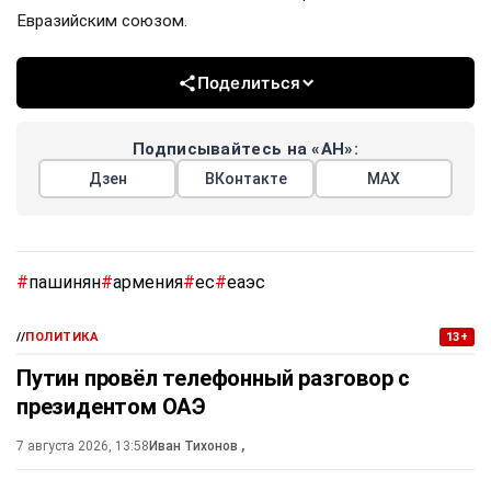
Евразийским союзом.
Поделиться
Подписывайтесь на «АН»:
Дзен
ВКонтакте
МАХ
#
пашинян
#
армения
#
ес
#
еаэс
//
ПОЛИТИКА
13+
Путин провёл телефонный разговор с
президентом ОАЭ
7 августа 2026, 13:58
Иван Тихонов
,