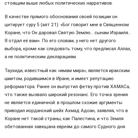
стоящим выше любых политических нарративов.
В качестве прямого обоснования своей позиции он
цитирует суру 5 (аят 21): «Бог говорит мне в Священном
Коране, что Он даровал Святую Землю… сынам Израиля…
Я отдал её вам». По его словам, у него нет другого
выбора, кроме как следовать тому, что предписал Аллах,
а не политическим декларациям.
Таухиди, известный как «имам мира», является иракским
шиитом, родившимся в Иране, и имеет репутацию
реформатора. Ранее он выпустил фетву против ХАМАСа,
что также вызвало широкий резонанс. Его точка зрения
не является единичной: в прошлом схожие аргументы
приводил иорданский шейх Ахмад Адоан, заявляя, что в
Коране нет такой страны, как Палестина, и что Земля
обетованная завещана евреям до самого Судного дня.