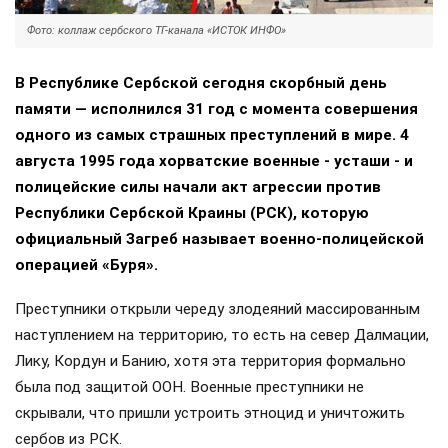
Фото: коллаж сербского ТГ-канала «ИСТОК ИНФО»
В Республике Сербской сегодня скорбный день
памяти — исполнился 31 год с момента совершения
одного из самых страшных преступлений в мире. 4
августа 1995 года хорватские военные - усташи - и
полицейские силы начали акт агрессии против
Республики Сербской Краины (РСК), которую
официальный Загреб называет военно-полицейской
операцией «Буря».
Преступники открыли череду злодеяний массированным
наступлением на территорию, то есть на север Далмации,
Лику, Кордун и Банию, хотя эта территория формально
была под защитой ООН. Военные преступники не
скрывали, что пришли устроить этноцид и уничтожить
сербов из РСК.