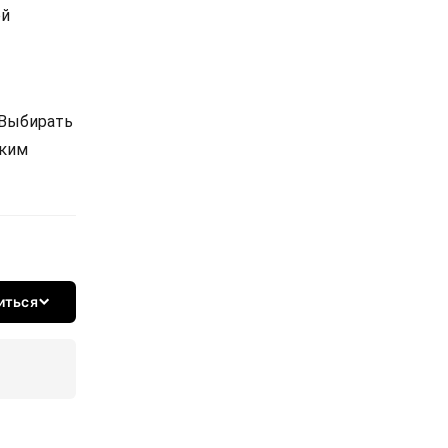
ой
 Выбирать
ским
иться