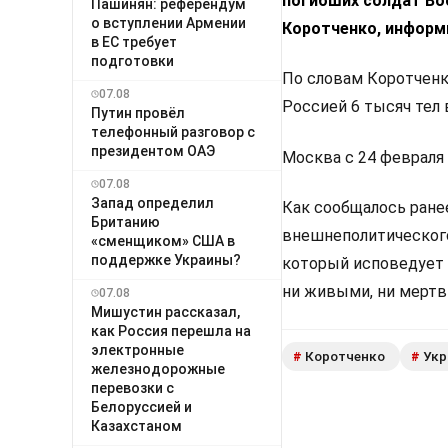
погибших солдат Во
Пашинян: референдум
о вступлении Армении
Коротченко, информ
в ЕС требует
подготовки
По словам Коротченк
07.08
Россией 6 тысяч тел
Путин провёл
телефонный разговор с
президентом ОАЭ
Москва с 24 февраля
07.08
Запад определил
Как сообщалось ране
Британию
внешнеполитическог
«сменщиком» США в
поддержке Украины?
который исповедует 
ни живыми, ни мерт
07.08
Мишустин рассказал,
как Россия перешла на
электронные
Коротченко
Укр
#
#
железнодорожные
перевозки с
Белоруссией и
Казахстаном