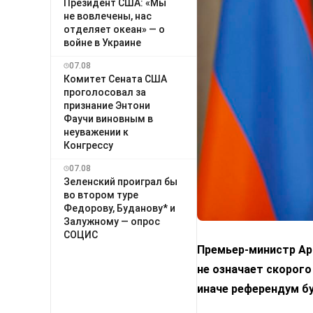
Президент США: «Мы
не вовлечены, нас
отделяет океан» — о
войне в Украине
07.08
Комитет Сената США
проголосовал за
признание Энтони
Фаучи виновным в
неуважении к
Конгрессу
07.08
Зеленский проиграл бы
во втором туре
Федорову, Буданову* и
Залужному — опрос
СОЦИС
Премьер-министр Арм
не означает скорого
иначе референдум б