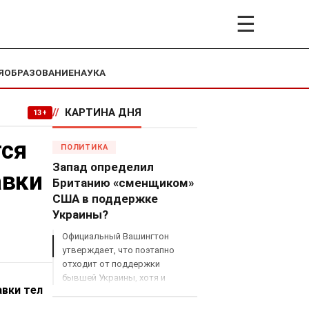
☰
Я
ОБРАЗОВАНИЕ
НАУКА
//
КАРТИНА ДНЯ
13+
тся
ПОЛИТИКА
Запад определил
авки
Британию «сменщиком»
США в поддержке
Украины?
Официальный Вашингтон
утверждает, что поэтапно
отходит от поддержки
бывшей Украины, хотя и
вки тел
продолжает снабжать ВСУ
разведданными и поставлять