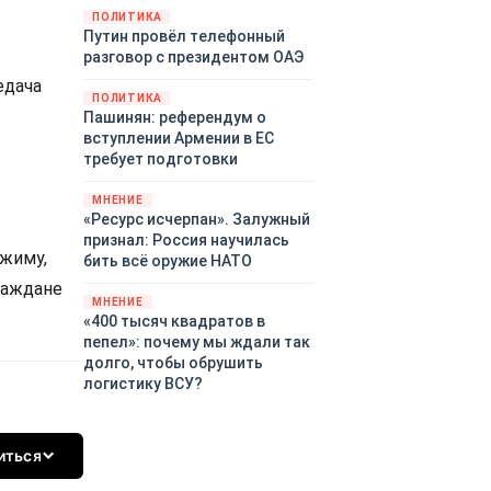
закупленное ранее оружие.
ПОЛИТИКА
Путин провёл телефонный
Также американская
разговор с президентом ОАЭ
администрация скидывает на
европейцев снабжение
едача
ПОЛИТИКА
киевского режима оружием,
.
Пашинян: референдум о
которое стремится продавать
вступлении Армении в ЕС
всем новым снабженцам.
требует подготовки
Однако часто возникают
.
предположения о возможном
МНЕНИЕ
«сменщике» американцев на
«Ресурс исчерпан». Залужный
этом позорном посту.
признал: Россия научилась
ежиму,
Рассмотрим, кто же рвётся на
бить всё оружие НАТО
место «миротворцев».
раждане
МНЕНИЕ
«400 тысяч квадратов в
пепел»: почему мы ждали так
долго, чтобы обрушить
логистику ВСУ?
иться