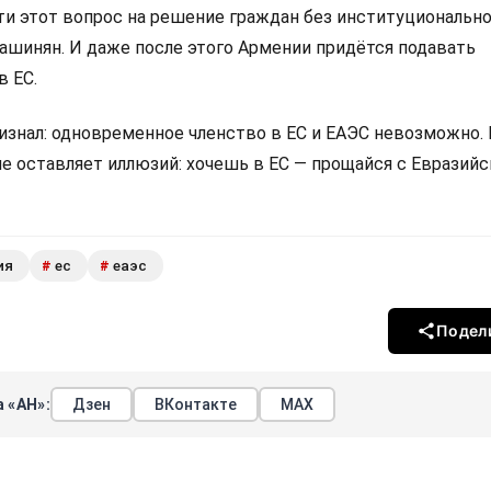
 этот вопрос на решение граждан без институциональн
Пашинян. И даже после этого Армении придётся подавать
в ЕС.
изнал: одновременное членство в ЕС и ЕАЭС невозможно.
не оставляет иллюзий: хочешь в ЕС — прощайся с Евразий
ия
ес
еаэс
#
#
Подел
 «АН»:
Дзен
ВКонтакте
МАХ