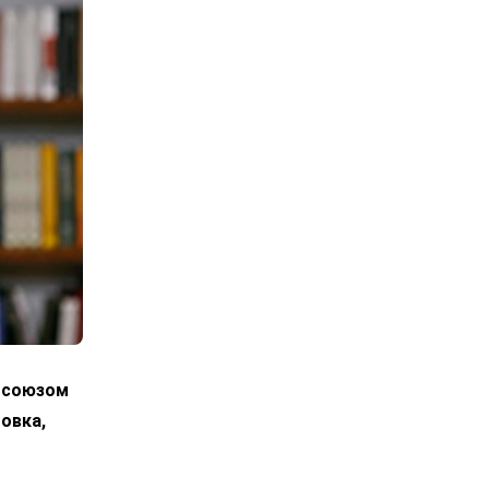
росоюзом
овка,