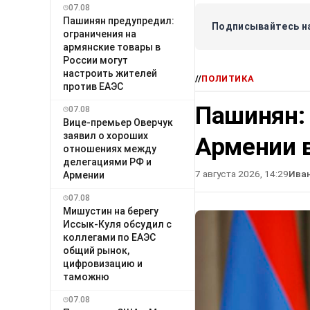
07.08
Пашинян предупредил:
Подписывайтесь на
ограничения на
армянские товары в
России могут
настроить жителей
//
ПОЛИТИКА
против ЕАЭС
Пашинян:
07.08
Вице-премьер Оверчук
заявил о хороших
Армении в
отношениях между
делегациями РФ и
7 августа 2026, 14:29
Ива
Армении
07.08
Мишустин на берегу
Иссык-Куля обсудил с
коллегами по ЕАЭС
общий рынок,
цифровизацию и
таможню
07.08