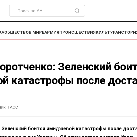
КА
ОБЩЕСТВО
В МИРЕ
АРМИЯ
ПРОИСШЕСТВИЯ
КУЛЬТУРА
ИСТОРИ
оротченко: Зеленский бои
й катастрофы после дост
ик:
ТАСС
 Зеленский боится имиджевой катастрофы после доста