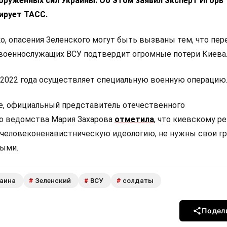
оруженных сил Украины. Об этом заявил эксперт Игорь
ирует ТАСС.
о, опасения Зеленского могут быть вызваны тем, что пер
 военнослужащих ВСУ подтвердит огромные потери Киева
 2022 года осуществляет специальную военную операцию
е, официальный представитель отечественного
о ведомства Мария Захарова
отметила
, что киевскому р
человеконенавистническую идеологию, не нужны свои г
выми.
аина
Зеленский
ВСУ
солдаты
#
#
#
Подел