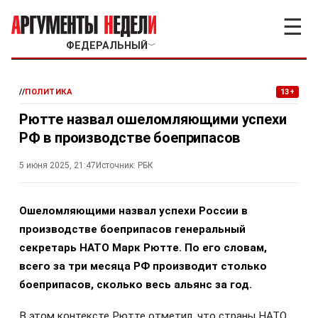
☰
ФЕДЕРАЛЬНЫЙ
﹀
//
ПОЛИТИКА
13+
Рютте назвал ошеломляющими успехи
РФ в производстве боеприпасов
5 июня 2025, 21:47
Источник:
РБК
Ошеломляющими назвал успехи России в
производстве боеприпасов генеральный
секретарь НАТО Марк Рютте. По его словам,
всего за три месяца РФ производит столько
боеприпасов, сколько весь альянс за год.
В этом контексте Рютте отметил, что страны НАТО