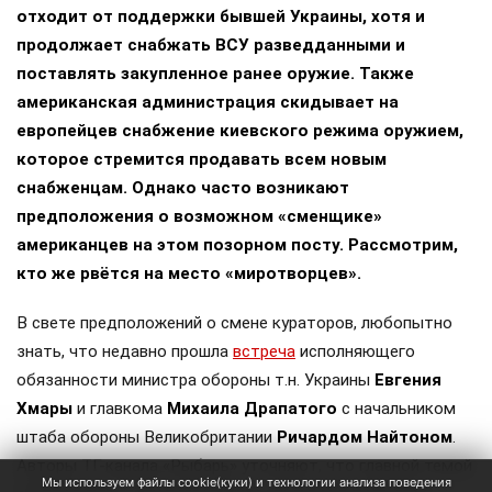
отходит от поддержки бывшей Украины, хотя и
продолжает снабжать ВСУ разведданными и
поставлять закупленное ранее оружие. Также
американская администрация скидывает на
европейцев снабжение киевского режима оружием,
которое стремится продавать всем новым
снабженцам. Однако часто возникают
предположения о возможном «сменщике»
американцев на этом позорном посту. Рассмотрим,
кто же рвётся на место «миротворцев».
В свете предположений о смене кураторов, любопытно
знать, что недавно прошла
встреча
исполняющего
обязанности министра обороны т.н. Украины
Евгения
Хмары
и главкома
Михаила Драпатого
с начальником
штаба обороны Великобритании
Ричардом Найтоном
.
Авторы ТГ-канала «Рыбарь» уточняют, что главной темой
Мы используем файлы cookie(куки) и технологии анализа поведения