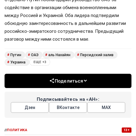
содействие в организации обмена военнопленными
между Россией и Украиной. Оба лидера подтвердили
обоюдную заинтересованность в дальнейшем развитии
российско-эмиратского сотрудничества. Предыдущий
разговор между ними состоялся в мае.
Путин
ОАЭ
аль Нахайян
Персидский залив
#
#
#
#
Украина
#
ЕЩЕ +3
Поделиться
Подписывайтесь на «АН»:
Дзен
ВКонтакте
МАХ
//
ПОЛИТИКА
13+