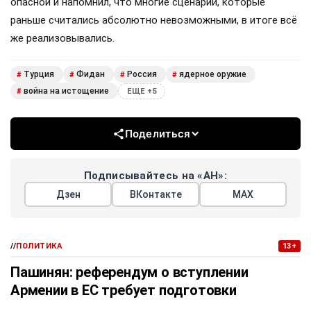
опасной и напомнил, что многие сценарии, которые
раньше считались абсолютно невозможными, в итоге всё
же реализовывались.
Турция
Фидан
Россия
ядерное оружие
#
#
#
#
война на истощение
#
ЕЩЕ +5
Поделиться
Подписывайтесь на «АН»:
Дзен
ВКонтакте
МАХ
//
ПОЛИТИКА
13+
Пашинян: референдум о вступлении
Армении в ЕС требует подготовки