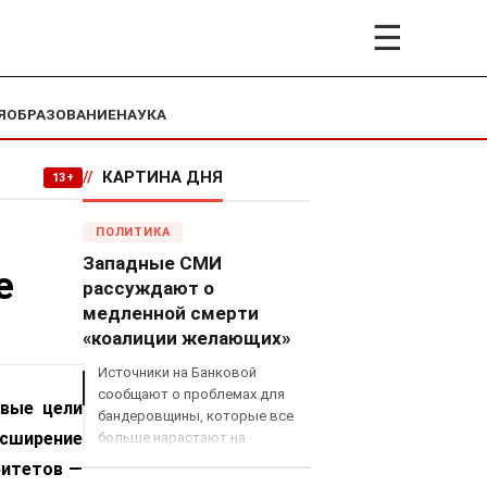
☰
Я
ОБРАЗОВАНИЕ
НАУКА
//
КАРТИНА ДНЯ
13+
ПОЛИТИКА
Западные СМИ
е
рассуждают о
медленной смерти
«коалиции желающих»
Источники на Банковой
сообщают о проблемах для
овые цели
бандеровщины, которые все
асширение
больше нарастают на
международном поле, что
ритетов —
сильно ударит по позициям