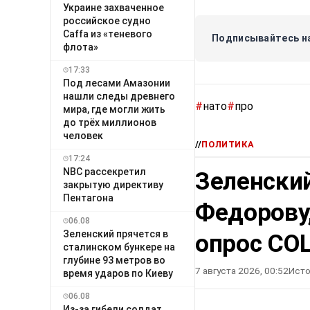
Украине захваченное
российское судно
Caffa из «теневого
Подписывайтесь на
флота»
17:33
Под лесами Амазонии
нашли следы древнего
#
нато
#
про
мира, где могли жить
до трёх миллионов
человек
//
ПОЛИТИКА
17:24
NBC рассекретил
Зеленский
закрытую директиву
Пентагона
Федорову
06.08
Зеленский прячется в
опрос СО
сталинском бункере на
глубине 93 метров во
7 августа 2026, 00:52
Исто
время ударов по Киеву
06.08
Из-за гибели солдат