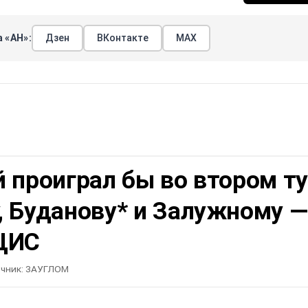
 «АН»:
Дзен
ВКонтакте
МАХ
 проиграл бы во втором т
, Буданову* и Залужному —
ЦИС
чник:
ЗАУГЛОМ