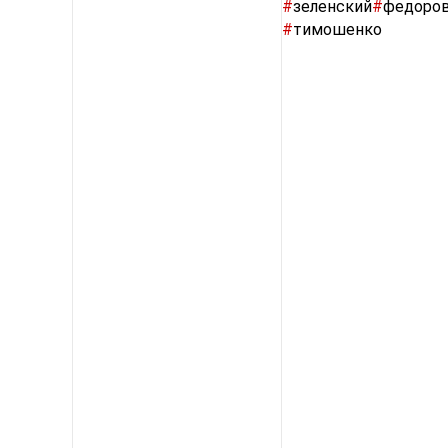
депутату Рады Дмитр
досталось бы мэру Х
основателю и первом
Усику, лидеру партии
определились, 6,2% —
Отвечая на вопрос, з
за Зеленского, 19,3%
за Тимошенко, 2,5% —
проголосовали бы за 
не определились, а 4
· ** — террористы и 