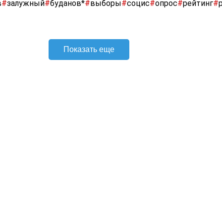
ию Разумкову — 5,5%, Зеленскому — 5,5%. Менее 5% голо
арькова Игорю Терехову, депутату Рады Алексею Гончаре
у командиру «Азова»** Андрею Билецкому*, боксёру Алек
 «Батькивщина» Юлии Тимошенко. Ещё 15,3% ответили, что
 проголосовали бы за другого кандидата.
а кого точно не проголосовали бы, 21,1% опрошенных ответ
 — за Петра Порошенко, 14,4% — за депутата Рады Юрия Бо
 за Александра Усика, 1,4% — за Залужного. Менее 1% не
Терехова, Билецкого, Буданова, Разумкова. 14,9% ответили
,1% — не участвовали бы в голосовании.
террористические организации.
Подел