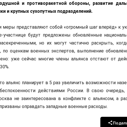
оздушной и противоракетной обороны, развитие дал
ки и крупных сухопутных подразделений.
и меры представляют собой «огромный шаг вперёд» к у
е-участнице будут предложены обновлённые националь
засекреченными, но их могут частично раскрыть, когд
, по оценкам военных экспертов, выполнение обновлён
ено: уже сейчас многие члены альянса отстают от де
30%.
что альянс планирует в 5 раз увеличить возможности на
беспокоенности действиями России. В свою очередь,
осква не заинтересована в конфликте с альянсом, а ра
 призваны оправдать западные военные расходы.
Подел