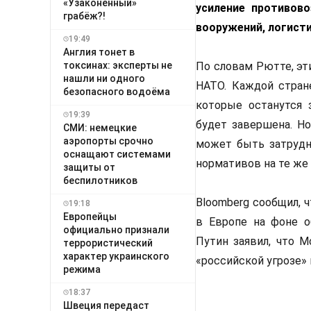
«Узаконенный»
усиление противов
грабёж?!
вооружений, логисти
19:49
Англия тонет в
токсинах: эксперты не
По словам Рютте, эт
нашли ни одного
НАТО. Каждой стран
безопасного водоёма
которые останутся 
19:39
будет завершена. Но
СМИ: немецкие
аэропорты срочно
может быть затрудн
оснащают системами
нормативов на те же 
защиты от
беспилотников
Bloomberg сообщил, 
19:18
Европейцы
в Европе на фоне о
официально признали
Путин заявил, что М
террористический
характер украинского
«российской угрозе»
режима
18:37
Швеция передаст