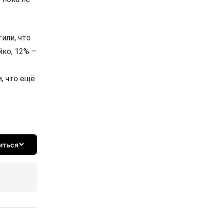
ы Украины
лужному,
ческого
иняли
тавила
ударства,
м
ному,