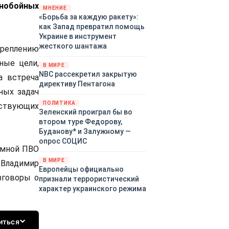
ьнобойных
«страны 404» в следующем
МНЕНИЕ
«Борьба за каждую ракету»:
году. Однако киевские
как Запад превратил помощь
временщики не торопятся
Украине в инструмент
заключать мир - ведь есть
жесткого шантажа
креплению
поддержка в ЕС.
Политический кризис в
ные цели,
В МИРЕ
Британии и Германии, выборы
NBC рассекретил закрытую
а встреча
во Франции могут полностью
директиву Пентагона
изменить геополитический
ных задач
ландшафт в мире, пока
ПОЛИТИКА
йствующих
Зеленский ожидает выборов
Зеленский проиграл бы во
в США.
втором туре Федорову,
Буданову* и Залужному —
опрос СОЦИС
земной ПВО
В МИРЕ
 Владимир
Европейцы официально
зговоры о
признали террористический
характер украинского режима
иться