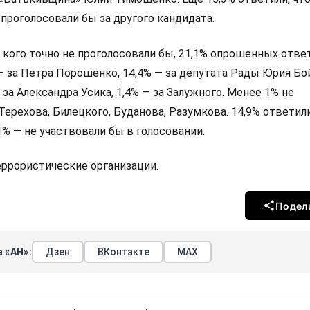
 бы во втором туре выборов бывшему министру оборон
ослу в Великобритании и экс-главкому ВСУ Валерию За
 Кириллу Буданову*, свидетельствуют данные социологи
а СОЦИС.
8 июля по 2 августа методом личного интервью. В нём пр
респондентов. Статистическая погрешность выборки сос
али, за кого бы они проголосовали на выборах главы гос
и кандидат не попал во второй тур. Согласно результата
дали бы голос Федорову, 13,6% — Буданову, 12,9% — Залуж