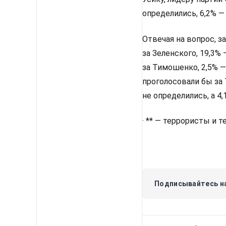
Зеленский проиграл
Михаилу Федорову, п
главе своего офиса
исследования центр
Опрос проводился с 2
участие две тысячи 
2,6%.
Респондентов спрашив
если бы выбранный им
исследования, 14% от