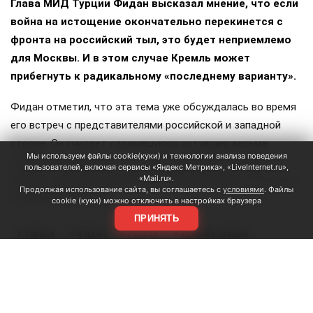
Глава МИД Турции Фидан высказал мнение, что если
война на истощение окончательно перекинется с
фронта на российский тыл, это будет неприемлемо
для Москвы. И в этом случае Кремль может
прибегнуть к радикальному «последнему варианту».
Фидан отметил, что эта тема уже обсуждалась во время
его встреч с представителями российской и западной
сторон. Он считает сложившуюся ситуацию весьма
Мы используем файлы cookie(куки) и технологии анализа поведения
опасной и напомнил, что многие сценарии, которые
пользователей, включая сервисы «Яндекс Метрика», «LiveInternet.ru»,
раньше считались абсолютно невозможными, в итоге всё
«Mail.ru».
Продолжая использование сайта, вы соглашаетесь с
условиями
. Файлы
же реализовывались.
cookie (куки) можно отключить в настройках браузера
ПРИНЯТЬ
Турция
Фидан
Россия
ядерное оружие
#
#
#
#
война на истощение
#
ЕЩЕ +5
Поделиться