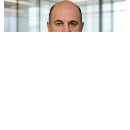
Россия и Белоруссия практически полностью
отказались от бумажных документов при
железнодорожных перевозках. Об этом заявил
премьер-министр Михаил Мишустин на расширенном
заседании Евразийского межправительственного
совета в Киргизии.
По его словам, в прошлом году почти все перевозки