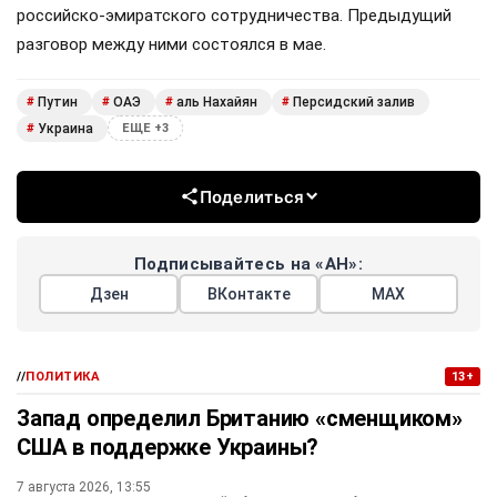
российско-эмиратского сотрудничества. Предыдущий
разговор между ними состоялся в мае.
Путин
ОАЭ
аль Нахайян
Персидский залив
#
#
#
#
Украина
#
ЕЩЕ +3
Поделиться
Подписывайтесь на «АН»:
Дзен
ВКонтакте
МАХ
//
ПОЛИТИКА
13+
Запад определил Британию «сменщиком»
США в поддержке Украины?
7 августа 2026, 13:55