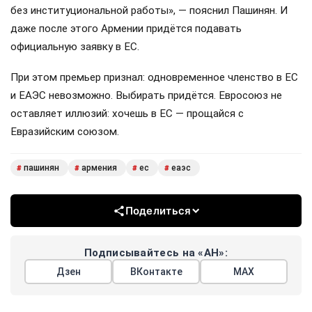
без институциональной работы», — пояснил Пашинян. И
даже после этого Армении придётся подавать
официальную заявку в ЕС.
При этом премьер признал: одновременное членство в ЕС
и ЕАЭС невозможно. Выбирать придётся. Евросоюз не
оставляет иллюзий: хочешь в ЕС — прощайся с
Евразийским союзом.
пашинян
армения
ес
еаэс
#
#
#
#
Поделиться
Подписывайтесь на «АН»:
Дзен
ВКонтакте
МАХ