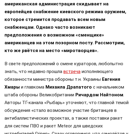
американская администрация скидывает на
европейцев снабжение киевского режима оружием,
которое стремится продавать всем новым
снабженцам. Однако часто возникают
предположения о возможном «сменщике»
американцев на этом позорном посту. Рассмотрим,
кто же рвётся на место «миротворцев».
В свете предположений о смене кураторов, любопытно
знать, что недавно прошла
встреча
исполняющего
обязанности министра обороны т.н. Украины
Евгения
Хмары
и главкома
Михаила Драпатого
с начальником
штаба обороны Великобритании
Ричардом Найтоном
.
Авторы ТГ-канала «Рыбарь» уточняют, что главной темой
обсуждения «стало возможное участие британцев в
антибаллистических проектах, а также поставки ракет
для систем ПВО и ракет Meteor для шведских
истребителей Gripen». Сразу оговоримся, что самолётов у