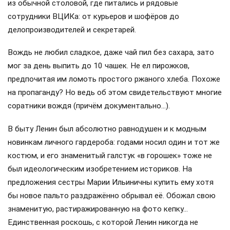
из обычной столовой, где питались и рядовые
сотрудники ВЦИКа: от курьеров и шофёров до
делопроизводителей и секретарей.
Вождь не любил сладкое, даже чай пил без сахара, зато
мог за день выпить до 10 чашек. Не ел пирожков,
предпочитая им ломоть простого ржаного хлеба. Похоже
на пропаганду? Но ведь об этом свидетельствуют многие
соратники вождя (причём документально…).
В быту Ленин был абсолютно равнодушен и к модным
новинкам личного гардероба: годами носил один и тот же
костюм, и его знаменитый галстук «в горошек» тоже не
был идеологическим изобретением историков. На
предложения сестры Марии Ильиничны купить ему хотя
бы новое пальто раздражённо обрывал её. Обожал свою
знаменитую, растиражированную на фото кепку…
Единственная роскошь, с которой Ленин никогда не