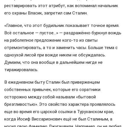
реставрировать этот атрибут, как вспоминал начальник
его охраны Власик, запретил сам Сталин.
«Главное, что этот будильник показывает точное время.
Всё остальное — пустое…» — раздражённо буркнул вождь
на раболепное предложение кого-то из свиты
отремонтировать, а то и заменить часы. Больше тема с
одноухой лисой при вожде никем не обсуждалась.
Думаем, что она вообще в дальнейшем нигде не
тиражировалась.
В ежедневном быту Сталин был приверженцем
собственных привычек, которые его соратники
осторожно между собой называли «бытовой
брезгливостью». Это свойство характера проявлялось
еще во время его царской ссылки в Туруханском крае,
когда Иосиф Виссарионович ещё не был Сталиным, а
носил свою фамилию Джугашвили. Например, он не любил