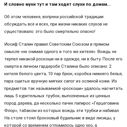
И словно мухи тут и там ходят слухи по домам…
Об этом человеке, вопреки российской традиции
обсуждать всё и всех, при жизни никаких слухов не
существовало: это было смертельно опасно!
Иосиф Сталин правил Советским Союзом в прямом
смысле «не снимая одного и того же кителя». Вождь не
терпел никакой роскоши ни в одежде, ни в быту. После его
смерти в личном гардеробе Сталина было описано: 2
кителя белого цвета, 10 пар брюк, коробка нижнего белья,
пара сшитых вручную мягких сапог из ослиной кожи. Из
предметов так называемой «роскоши» удалось насчитать
лишь 5 курительных трубок, выполненных из ценных
пород дерева, да несколько пачек папирос «Герцеговина
Флор», табаком из которых вождь эти трубки и набивал.
На столе стоял бронзовый будильник в виде лисицы, у
которой со временем отломилось одно ухо, а