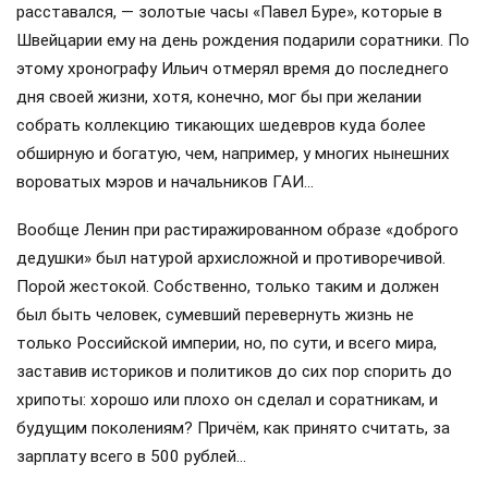
расставался, — золотые часы «Павел Буре», которые в
Швейцарии ему на день рождения подарили соратники. По
этому хронографу Ильич отмерял время до последнего
дня своей жизни, хотя, конечно, мог бы при желании
собрать коллекцию тикающих шедевров куда более
обширную и богатую, чем, например, у многих нынешних
вороватых мэров и начальников ГАИ…
Вообще Ленин при растиражированном образе «доброго
дедушки» был натурой архисложной и противоречивой.
Порой жестокой. Собственно, только таким и должен
был быть человек, сумевший перевернуть жизнь не
только Российской империи, но, по сути, и всего мира,
заставив историков и политиков до сих пор спорить до
хрипоты: хорошо или плохо он сделал и соратникам, и
будущим поколениям? Причём, как принято считать, за
зарплату всего в 500 рублей…