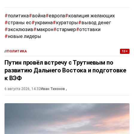
#
политика
#
война
#
европа
#
коалиция желающих
#
страны ес
#
украина
#
кураторы
#
вывод денег
#
эксклюзив
#
макрон
#
стармер
#
отставки
#
новые лидеры
//
ПОЛИТИКА
13+
Путин провёл встречу с Трутневым по
развитию Дальнего Востока и подготовке
к ВЭФ
6 августа 2026, 14:32
Иван Тихонов
,