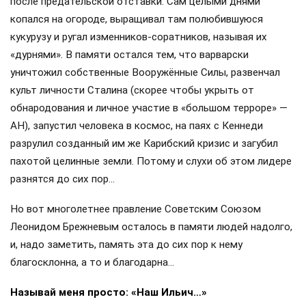
после предательской отставки. Сам целыми днями
копался на огороде, выращивал там полюбившуюся
кукурузу и ругал изменников-соратников, называя их
«дурнями». В памяти остался тем, что варварски
уничтожил собственные Вооружённые Силы, развенчал
культ личности Сталина (скорее чтобы укрыть от
обнародования и личное участие в «большом терроре» —
АН), запустил человека в космос, на паях с Кеннеди
разрулил созданный им же Карибский кризис и загубил
пахотой целинные земли. Потому и слухи об этом лидере
разнятся до сих пор…
Но вот многолетнее правление Советским Союзом
Леонидом Брежневым осталось в памяти людей надолго,
и, надо заметить, память эта до сих пор к нему
благосклонна, а то и благодарна…
Называй меня просто: «Наш Ильич…»