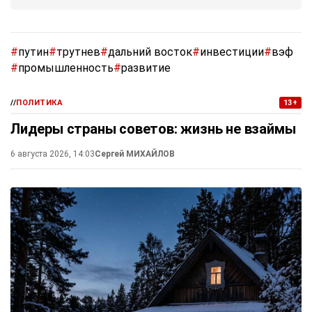
#
путин
#
трутнев
#
дальний восток
#
инвестиции
#
вэф
#
промышленность
#
развитие
//
ПОЛИТИКА
13+
Лидеры страны советов: жизнь не взаймы
6 августа 2026, 14:03
Сергей МИХАЙЛОВ