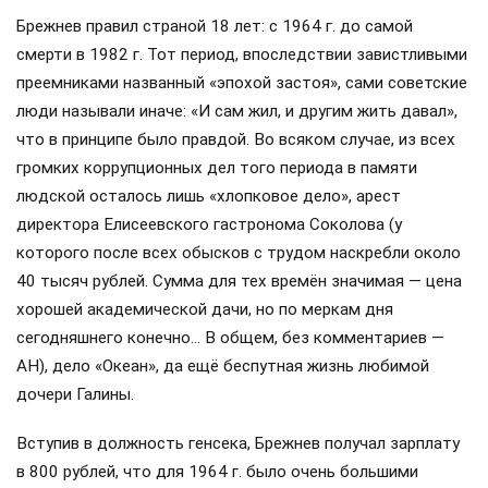
Брежнев правил страной 18 лет: с 1964 г. до самой
смерти в 1982 г. Тот период, впоследствии завистливыми
преемниками названный «эпохой застоя», сами советские
люди называли иначе: «И сам жил, и другим жить давал»,
что в принципе было правдой. Во всяком случае, из всех
громких коррупционных дел того периода в памяти
людской осталось лишь «хлопковое дело», арест
директора Елисеевского гастронома Соколова (у
которого после всех обысков с трудом наскребли около
40 тысяч рублей. Сумма для тех времён значимая — цена
хорошей академической дачи, но по меркам дня
сегодняшнего конечно… В общем, без комментариев —
АН), дело «Океан», да ещё беспутная жизнь любимой
дочери Галины.
Вступив в должность генсека, Брежнев получал зарплату
в 800 рублей, что для 1964 г. было очень большими