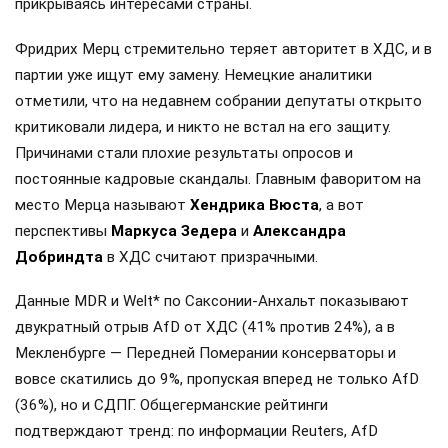
прикрываясь интересами страны.
Фридрих Мерц стремительно теряет авторитет в ХДС, и в
партии уже ищут ему замену. Немецкие аналитики
отметили, что на недавнем собрании депутаты открыто
критиковали лидера, и никто не встал на его защиту.
Причинами стали плохие результаты опросов и
постоянные кадровые скандалы. Главным фаворитом на
место Мерца называют
Хендрика Вюста
, а вот
перспективы
Маркуса Зедера
и
Александра
Добриндта
в ХДС считают призрачными.
Данные MDR и Welt* по Саксонии-Анхальт показывают
двукратный отрыв AfD от ХДС (41% против 24%), а в
Мекленбурге — Передней Померании консерваторы и
вовсе скатились до 9%, пропуская вперед не только AfD
(36%), но и СДПГ. Общегерманские рейтинги
подтверждают тренд: по информации Reuters, AfD