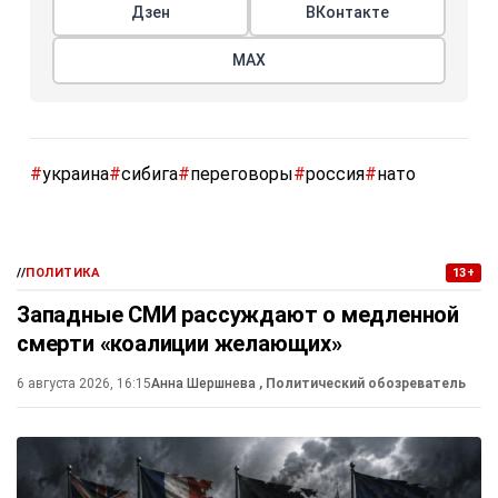
Дзен
ВКонтакте
МАХ
#
украина
#
сибига
#
переговоры
#
россия
#
нато
//
ПОЛИТИКА
13+
Западные СМИ рассуждают о медленной
смерти «коалиции желающих»
6 августа 2026, 16:15
Анна Шершнева
, Политический обозреватель