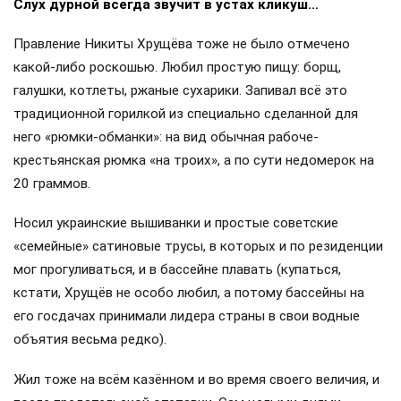
Слух дурной всегда звучит в устах кликуш…
Правление Никиты Хрущёва тоже не было отмечено
какой-либо роскошью. Любил простую пищу: борщ,
галушки, котлеты, ржаные сухарики. Запивал всё это
традиционной горилкой из специально сделанной для
него «рюмки-обманки»: на вид обычная рабоче-
крестьянская рюмка «на троих», а по сути недомерок на
20 граммов.
Носил украинские вышиванки и простые советские
«семейные» сатиновые трусы, в которых и по резиденции
мог прогуливаться, и в бассейне плавать (купаться,
кстати, Хрущёв не особо любил, а потому бассейны на
его госдачах принимали лидера страны в свои водные
объятия весьма редко).
Жил тоже на всём казённом и во время своего величия, и