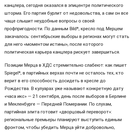
канцлера, сегодня оказался в эпицентре политического
шторма. Его партия бурлит от недовольства, а сам он все
чаще слышит неудобные вопросы о своей
профпригодности. По данным Bild*, кресло под Мерцем
закачалось: сентябрьские выборы в регионах могут стать
для него «моментом истины», после которого
политическая карьера канцлера рискует завершиться.
Позиции Мерца в ХДС стремительно слабеют: как пишет
Spiegel*, в партийных верхах почти не осталось тех, кто
верит в его способность досидеть в кресле до
Рождества. В кулуарах уже называют конкретную дату
«часа икс» — 21 сентября, день после выборов в Берлине
и Мекленбурге — Передней Померании. По слухам,
партийная элита готовит «дворцовый переворот»:
региональные премьеры планируют выступить единым
фронтом, чтобы убедить Мерца уйти добровольно,