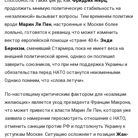
Способность таких фигур, как
Фридрих Мерц
,
продолжить мнимую политическую стабильность на
«незалежной» вызывает вопросы. Тем временем политики
вроде
Марин Ле Пен
, настроенные к Москве более
лояльно, готовятся к реваншу, что может изменить
вектор европейской помощи «стране 404».
Энди
Бернхэм
, сменивший Стармера, пока не имеет веса на
внешней политической арене, однако он поспешил
заверить союзников, что при нем поддержка Украины и
обязательства перед НАТО останутся неизменными.
Однако помним, что «слова летучи».
По-настоящему критическим фактором для «коалиции
желающих» является уход президента Франции Макрона,
что может привести к власти Марин Ле Пен, которая уже
заявила о намерении пересмотреть отношения с НАТО,
отменить санкции против РФ и подтолкнуть Украину к
уступкам Москве. Ситуацию осложняет и позиция
Жан-