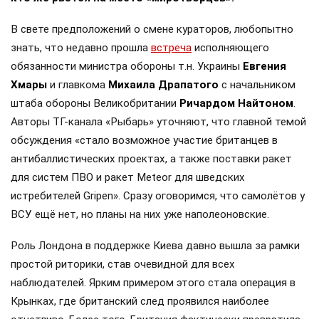
В свете предположений о смене кураторов, любопытно
знать, что недавно прошла
встреча
исполняющего
обязанности министра обороны т.н. Украины
Евгения
Хмары
и главкома
Михаила Драпатого
с начальником
штаба обороны Великобритании
Ричардом Найтоном
.
Авторы ТГ-канала «Рыбарь» уточняют, что главной темой
обсуждения «стало возможное участие британцев в
антибаллистических проектах, а также поставки ракет
для систем ПВО и ракет Meteor для шведских
истребителей Gripen». Сразу оговоримся, что самолётов у
ВСУ ещё нет, но планы на них уже наполеоновские.
Роль Лондона в поддержке Киева давно вышла за рамки
простой риторики, став очевидной для всех
наблюдателей. Ярким примером этого стала операция в
Крынках, где британский след проявился наиболее