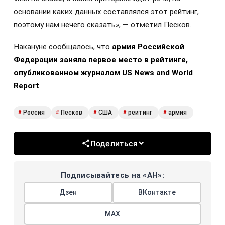
основании каких данных составлялся этот рейтинг,
поэтому нам нечего сказать», — отметил Песков.
Накануне сообщалось, что
армия Российской
Федерации заняла первое место в рейтинге,
опубликованном журналом US News and World
Report
.
Россия
Песков
США
рейтинг
армия
#
#
#
#
#
Поделиться
Подписывайтесь на «АН»:
Дзен
ВКонтакте
МАХ