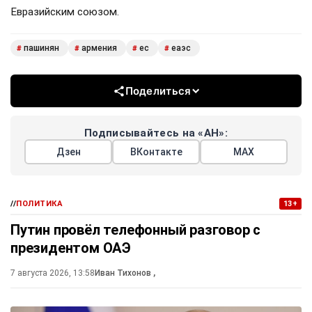
Евразийским союзом.
пашинян
армения
ес
еаэс
#
#
#
#
Поделиться
Подписывайтесь на «АН»:
Дзен
ВКонтакте
МАХ
//
ПОЛИТИКА
13+
Путин провёл телефонный разговор с
президентом ОАЭ
7 августа 2026, 13:58
Иван Тихонов
,