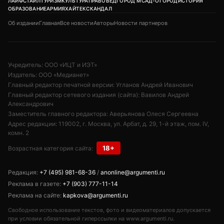
ЛАЙФСТАЙЛ
ТУРИЗМ
КУЛЬТУРА
ПРАВОВЕД
ГОРОД М
САД-ОГОРОД
ИСТОРИЯ
ОБРАЗОВАНИЕ
АРМИЯ
ХАЙТЕК
СКАНДАЛ
Об издании
Главная
Все новости
Авторы
Новости партнеров
Учредитель: ООО «ИЦТ и ИЭТ»
Издатель: ООО «Медианет»
Главный редактор печатной версии: Угланов Андрей Иванович
Главный редактор сетевого издания (сайта): Вавилов Андрей
Александрович
Заместитель главного редактора: Аверьянова Олеся Сергеевна
Адрес редакции: 119002, г. Москва, ул. Арбат, д. 29, 1-й этаж, пом. IV,
комн. 2
18+
Возрастная категория сайта:
Редакция:
+7 (495) 981-68-36
/
anonline@argumenti.ru
Реклама в газете:
+7 (903) 777-11-14
Реклама на сайте:
kapkova@argumenti.ru
Свободное использование текстов, фото и видеоматериалов допускается
при условии обязательной гиперссылки на www.argumenti.ru.