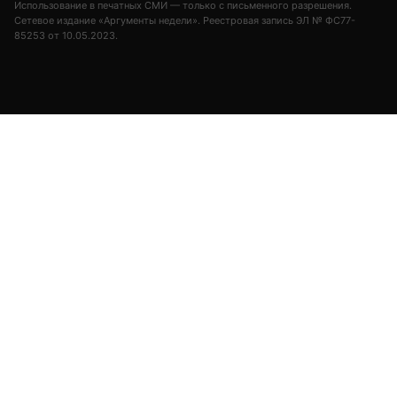
Использование в печатных СМИ — только с письменного разрешения.
Сетевое издание «Аргументы недели». Реестровая запись ЭЛ № ФС77-
85253 от 10.05.2023.