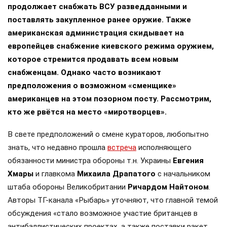
продолжает снабжать ВСУ разведданными и
поставлять закупленное ранее оружие. Также
американская администрация скидывает на
европейцев снабжение киевского режима оружием,
которое стремится продавать всем новым
снабженцам. Однако часто возникают
предположения о возможном «сменщике»
американцев на этом позорном посту. Рассмотрим,
кто же рвётся на место «миротворцев».
В свете предположений о смене кураторов, любопытно
знать, что недавно прошла
встреча
исполняющего
обязанности министра обороны т.н. Украины
Евгения
Хмары
и главкома
Михаила Драпатого
с начальником
штаба обороны Великобритании
Ричардом Найтоном
.
Авторы ТГ-канала «Рыбарь» уточняют, что главной темой
обсуждения «стало возможное участие британцев в
антибаллистических проектах, а также поставки ракет