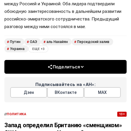
между Россией и Украиной. Оба лидера подтвердили
обоюдную заинтересованность в дальнейшем развитии
российско-эмиратского сотрудничества. Предыдущий
разговор между ними состоялся в мае.
Путин
ОАЭ
аль Нахайян
Персидский залив
#
#
#
#
Украина
#
ЕЩЕ +3
Поделиться
Подписывайтесь на «АН»:
Дзен
ВКонтакте
МАХ
//
ПОЛИТИКА
13+
Запад определил Британию «сменщиком»