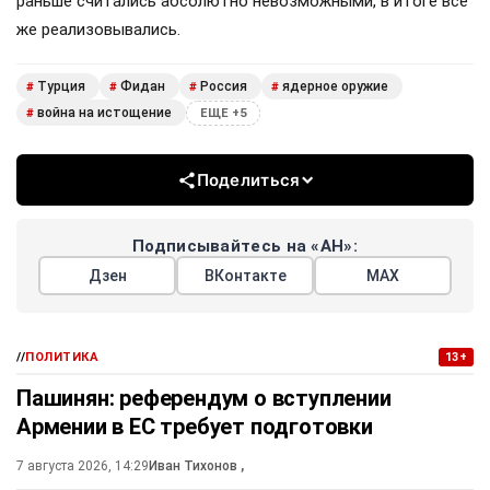
раньше считались абсолютно невозможными, в итоге всё
же реализовывались.
Турция
Фидан
Россия
ядерное оружие
#
#
#
#
война на истощение
#
ЕЩЕ +5
Поделиться
Подписывайтесь на «АН»:
Дзен
ВКонтакте
МАХ
//
ПОЛИТИКА
13+
Пашинян: референдум о вступлении
Армении в ЕС требует подготовки
7 августа 2026, 14:29
Иван Тихонов
,