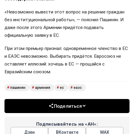
«Невозможно вывести этот вопрос на решение граждан
без институциональной работы», — пояснил Пашинян. И
даже после этого Армении придётся подавать
официальную заявку в ЕС.
При этом премьер признал: одновременное членство в ЕС
и ЕАЭС невозможно. Выбирать придётся. Евросоюз не
оставляет иллюзий: хочешь в ЕС — прощайся с
Евразийским союзом.
пашинян
армения
ес
еаэс
#
#
#
#
Поделиться
Подписывайтесь на «АН»:
Дзен
ВКонтакте
МАХ