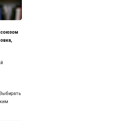
росоюзом
овка,
ой
 Выбирать
ским