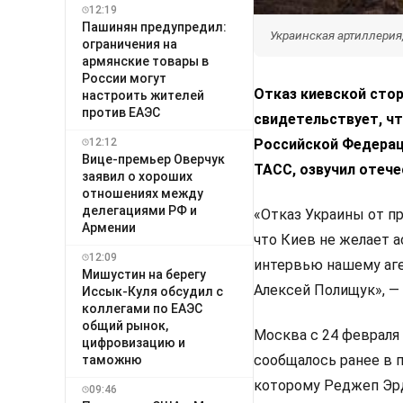
12:19
Пашинян предупредил:
Украинская артиллерия, 
ограничения на
армянские товары в
России могут
Отказ киевской сто
настроить жителей
против ЕАЭС
свидетельствует, чт
Российской Федерац
12:12
Вице-премьер Оверчук
ТАСС, озвучил отеч
заявил о хороших
отношениях между
делегациями РФ и
«Отказ Украины от п
Армении
что Киев не желает 
12:09
интервью нашему аг
Мишустин на берегу
Алексей Полищук», — 
Иссык-Куля обсудил с
коллегами по ЕАЭС
общий рынок,
Москва с 24 февраля
цифровизацию и
сообщалось ранее в 
таможню
которому Реджеп Эрд
09:46