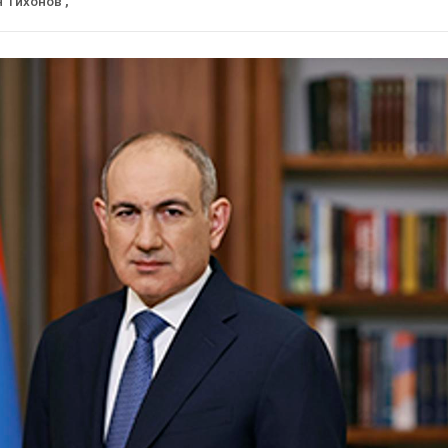
н Тихонов
,