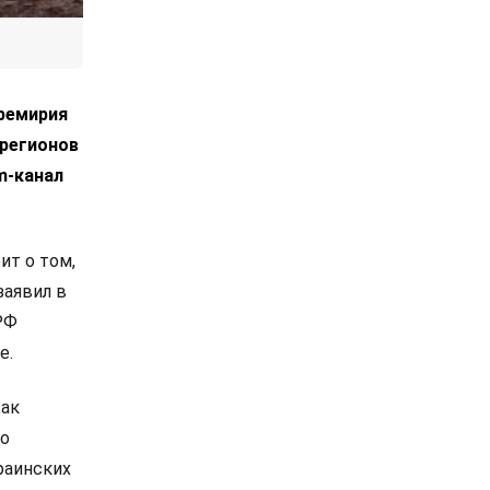
ремирия
 регионов
m-канал
ит о том,
заявил в
РФ
е.
Как
но
раинских