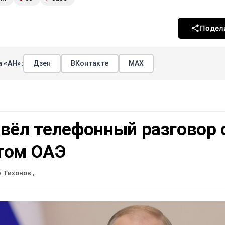
Подел
 «АН»:
Дзен
ВКонтакте
МАХ
вёл телефонный разговор 
том ОАЭ
н Тихонов
,