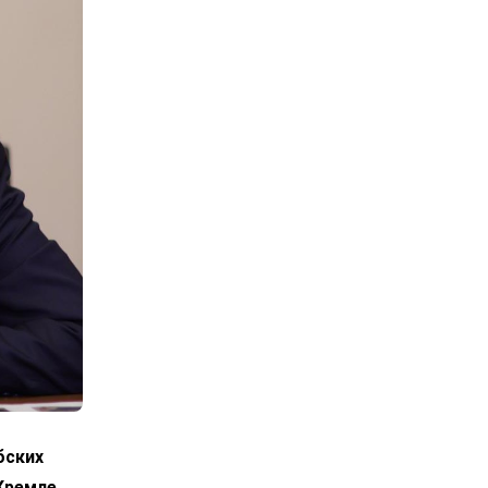
бских
Кремле,