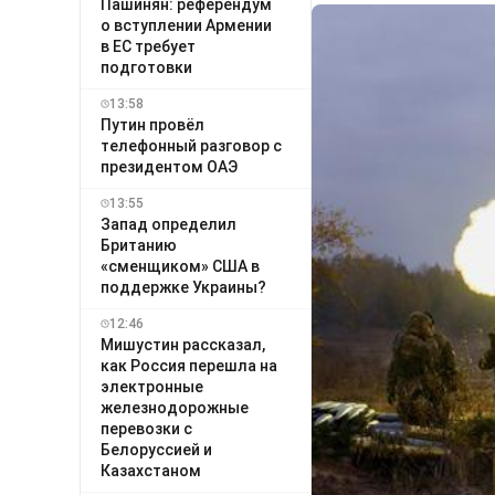
Пашинян: референдум
о вступлении Армении
в ЕС требует
подготовки
13:58
Путин провёл
телефонный разговор с
президентом ОАЭ
13:55
Запад определил
Британию
«сменщиком» США в
поддержке Украины?
12:46
Мишустин рассказал,
как Россия перешла на
электронные
железнодорожные
перевозки с
Белоруссией и
Казахстаном