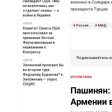
Президент США: «Мы
военных в Соледаре 
не вовлечены, нас
президента Турции.
отделяет океан» — о
войне в Украине
09:41
Россия
МИД
#
#
Комитет Сената США
проголосовал за
признание Энтони
Фаучи виновным в
неуважении к
Конгрессу
Подписывайтесь на
00:52
Зеленский проиграл бы
во втором туре
Федорову, Буданову* и
//
ПОЛИТИКА
Залужному — опрос
СОЦИС
Пашинян:
Армении в