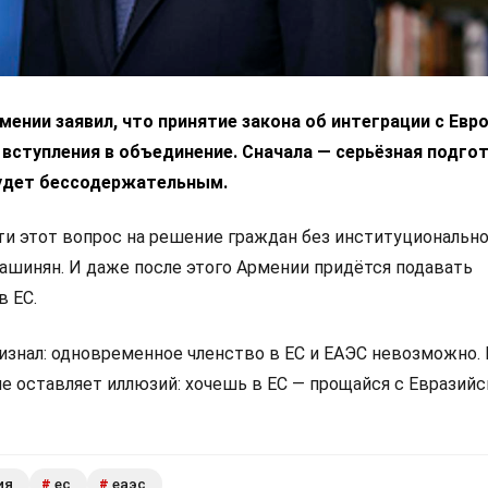
ении заявил, что принятие закона об интеграции с Ев
 вступления в объединение. Сначала — серьёзная подгот
удет бессодержательным.
 этот вопрос на решение граждан без институциональн
Пашинян. И даже после этого Армении придётся подавать
в ЕС.
изнал: одновременное членство в ЕС и ЕАЭС невозможно.
не оставляет иллюзий: хочешь в ЕС — прощайся с Евразий
ия
ес
еаэс
#
#