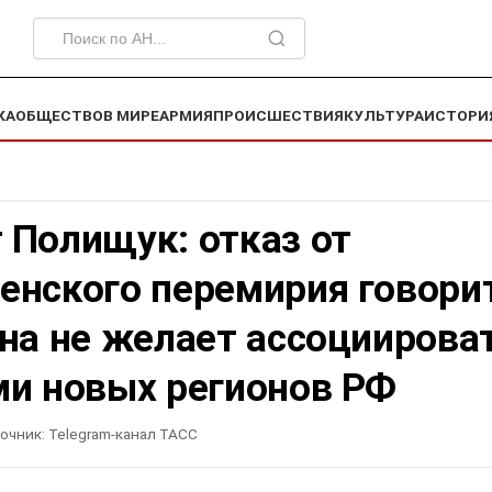
КА
ОБЩЕСТВО
В МИРЕ
АРМИЯ
ПРОИСШЕСТВИЯ
КУЛЬТУРА
ИСТОРИ
 Полищук: отказ от
енского перемирия говорит
на не желает ассоциирова
ми новых регионов РФ
очник:
Telegram-канал ТАСС