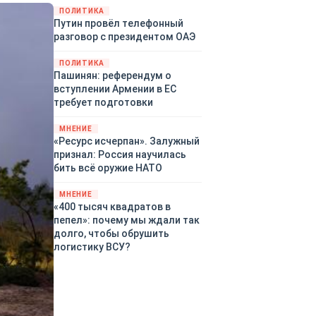
закупленное ранее оружие.
ПОЛИТИКА
Путин провёл телефонный
Также американская
разговор с президентом ОАЭ
администрация скидывает на
европейцев снабжение
ПОЛИТИКА
киевского режима оружием,
Пашинян: референдум о
которое стремится продавать
вступлении Армении в ЕС
всем новым снабженцам.
требует подготовки
Однако часто возникают
предположения о возможном
МНЕНИЕ
«сменщике» американцев на
«Ресурс исчерпан». Залужный
этом позорном посту.
признал: Россия научилась
Рассмотрим, кто же рвётся на
бить всё оружие НАТО
место «миротворцев».
МНЕНИЕ
«400 тысяч квадратов в
пепел»: почему мы ждали так
долго, чтобы обрушить
логистику ВСУ?