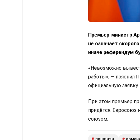
Премьер-министр Арм
не означает скорого
иначе референдум б
«Невозможно вывести
работы», — пояснил 
официальную заявку 
При этом премьер пр
придётся. Евросоюз 
союзом.
пашинян
армен
#
#