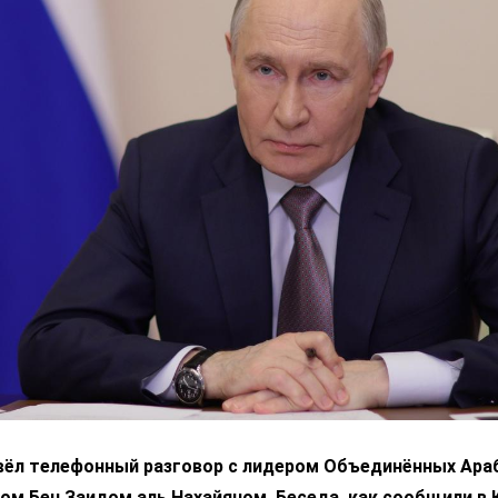
вёл телефонный разговор с лидером Объединённых Ара
м Бен Заидом аль Нахайяном. Беседа, как сообщили в 