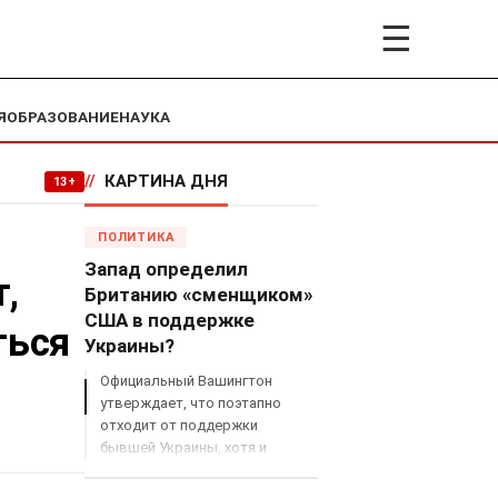
☰
Я
ОБРАЗОВАНИЕ
НАУКА
//
КАРТИНА ДНЯ
13+
ПОЛИТИКА
Запад определил
,
Британию «сменщиком»
США в поддержке
ться
Украины?
Официальный Вашингтон
утверждает, что поэтапно
отходит от поддержки
бывшей Украины, хотя и
продолжает снабжать ВСУ
разведданными и поставлять