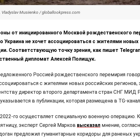
Vladyslav Musiienko / globallookpress.com
роны от инициированного Москвой рождественского пе
о Украина не хочет ассоциироваться с жителями новых
ии. Соответствующую точку зрения, как пишет Telegra
ественный дипломат Алексей Полищук.
редложенного Россией рождественского перемирия говор
ассоциироваться с жителями новых российских регионов, 
ентству директор второго департамента стран СНГ МИД 
указывается в публикации, которая размещена в TG-канал
 2022-го осуществляет специальную военную операцию. 
пятницу, эксперт Сергей Марков
высказал
мнение, соглас
оган предложил гуманитарные коридоры для раненых ук