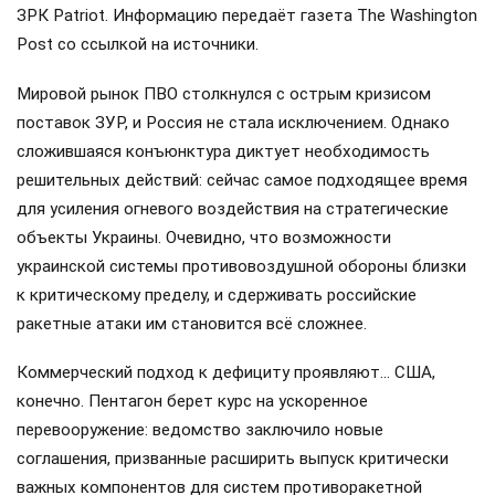
И всё же трио из двух хохлов и одного британца
встречались не просто поговорить. Вероятно,
королевский ВПК представит некую противоракету и
даже начнёт ее сборку для ВСУ. Однако в Киеве эти планы
и шведские Saab JAS 39 Gripen «Грифоны» обсуждают так,
будто они уже находятся на аэродроме Васильков под
Киевом.
Сегодня стало известно, что ряд стран Европы
отказались отправить Украине ракеты-перехватчики для
ЗРК Patriot. Информацию передаёт газета The Washington
Post со ссылкой на источники.
Мировой рынок ПВО столкнулся с острым кризисом
поставок ЗУР, и Россия не стала исключением. Однако
сложившаяся конъюнктура диктует необходимость
решительных действий: сейчас самое подходящее время