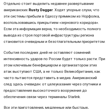
PAC-3 вырастет втрое, а THAAD — в четыре раза. Кроме
того, в рамках сделки будет создана альтернативная
база для производства твердотопливных двигателей.
Тем временем министр обороны США
Пит Хегсет
призвал НАТО сменить мягкую риторику на жесткую.
Глава Пентагона настаивает на том, что альянсу пора
вспомнить о своем истинном предназначении — стать
мощной военной силой, способной обеспечить реальное
сдерживание в Европе.
Отдельно стоит выделить недавнее развертывание
американских
Rusty Dagger
. Ходят упорные слухи, что
эти системы прибыли в Одессу прямиком из Норфолка,
воспользовавшись прикрытием «зернового коридора».
Если эта информация верна, то необходимость полного
вывода из строя портовой инфраструктуры региона