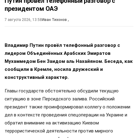
пашинян
армения
ес
еаэс
#
#
#
#
Поделиться
Подписывайтесь на «АН»:
Дзен
ВКонтакте
МАХ
//
ПОЛИТИКА
13+
Путин провёл телефонный разговор с
президентом ОАЭ
7 августа 2026, 13:58
Иван Тихонов
,
Владимир Путин провёл телефонный разговор с