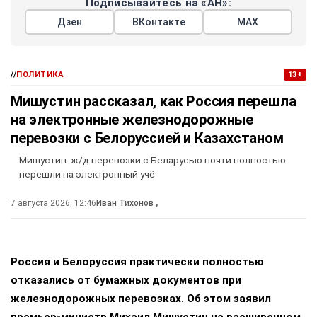
ресурсной базы. Речь идет о комплексном воздействии:
от разрушения логистики и портов до создания
топливного голода и уничтожения производственного
потенциала.
политика
война
противостояние
Россия
#
#
#
#
Запад
#
ЕЩЕ +14
Поделиться
Подписывайтесь на «АН»:
Дзен
ВКонтакте
МАХ
//
ПОЛИТИКА
13+
Мишустин рассказал, как Россия перешла
на электронные железнодорожные