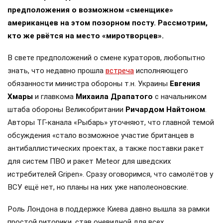
Фото: ТГ-канал «Рыбарь»
Официальный Вашингтон утверждает, что поэтапно
отходит от поддержки бывшей Украины, хотя и
продолжает снабжать ВСУ разведданными и
поставлять закупленное ранее оружие. Также
американская администрация скидывает на
европейцев снабжение киевского режима оружием,
которое стремится продавать всем новым
снабженцам. Однако часто возникают
предположения о возможном «сменщике»
американцев на этом позорном посту. Рассмотрим,
кто же рвётся на место «миротворцев».
В свете предположений о смене кураторов, любопытно
знать, что недавно прошла
встреча
исполняющего
обязанности министра обороны т.н. Украины
Евгения