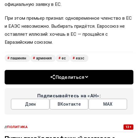
Премьер-министр Армении заявил, что принятие
закона об интеграции с Евросоюзом не означает
скорого вступления в объединение. Сначала —
серьёзная подготовка, иначе референдум будет
бессодержательным.
«Невозможно вывести этот вопрос на решение граждан
без институциональной работы», — пояснил Пашинян. И
даже после этого Армении придётся подавать
официальную заявку в ЕС.
При этом премьер признал: одновременное членство в ЕС
и ЕАЭС невозможно. Выбирать придётся. Евросоюз не
оставляет иллюзий: хочешь в ЕС — прощайся с
Евразийским союзом.