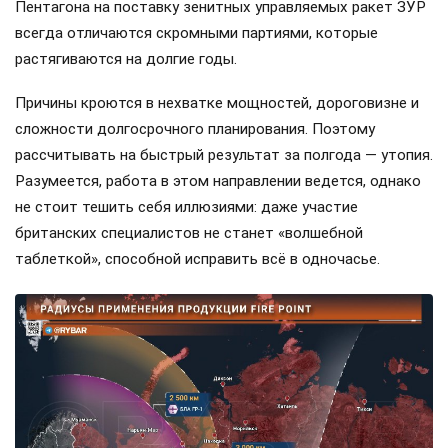
Фото: скрин ТГ-канала РЫБАРЬ
Давайте повторим прописную истину: создание
противоракет для борьбы с баллистикой — это не
«гаражная» сборка дрона на коленке. Это сложнейший
высокотехнологичный цикл, который невозможно
ускорить по щелчку пальцев, ведь здесь важна каждая
деталь и каждый этап производства.
Любой, кто следит за рынком вооружений, не мог не
заметить странную закономерность: контракты
Пентагона на поставку зенитных управляемых ракет ЗУР
всегда отличаются скромными партиями, которые
растягиваются на долгие годы.
Причины кроются в нехватке мощностей, дороговизне и
сложности долгосрочного планирования. Поэтому
рассчитывать на быстрый результат за полгода — утопия.