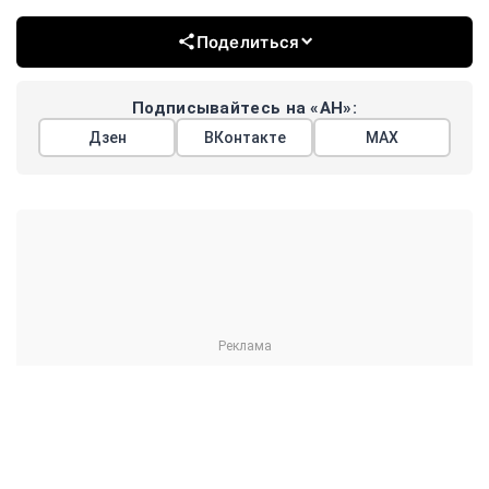
восемьдесят процентов. Заседание совета проходит в
Чолпон-Ата, куда Мишустин прибыл с двухдневным
визитом. Накануне в узком составе обсуждались вопросы
продовольственной безопасности и другие темы.
Членами ЕАЭС являются Россия, Белоруссия, Казахстан,
Киргизия и Армения. Статус государств-наблюдателей
имеют Молдавия, Узбекистан, Куба и Иран.
Мишустин
Белоруссия
Казахстан
#
#
#
железная дорога
перевозки
#
#
ЕЩЕ +3
Поделиться
Подписывайтесь на «АН»:
Дзен
ВКонтакте
МАХ