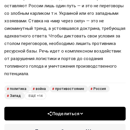
становится очевидным и безотлагательным приоритетом.
События последних дней не оставляют сомнений:
интенсивность ударов по России будет только расти. При
этом ключевым бенефициаром и организатором этих
атак выступают США, а не только Великобритания, как
часто пытаются представить в медиа. Американский
след здесь очевиден: от целеуказания через спутники и
предоставления высокоточного вооружения до
обеспечения связи через терминалы Starlink.
Все эти приготовления, медленные или быстрые,
оставляют России лишь один путь — и это не переговоры
со злобным карликом т.н. Украиной или его западными
хозяевами. Ставка на «мир через силу» — это не
сиюминутный тренд, а устоявшаяся доктрина, требующая
адекватного ответа. Чтобы диктовать свои условия за
столом переговоров, необходимо лишить противника