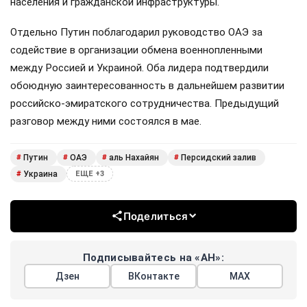
лидером Объединённых Арабских Эмиратов
Мухаммедом Бен Заидом аль Нахайяном. Беседа, как
сообщили в Кремле, носила дружеский и
конструктивный характер.
Главы государств обстоятельно обсудили текущую
ситуацию в зоне Персидского залива. Российский
президент также проинформировал коллегу о положении
дел в контексте проведения спецоперации на Украине и
обратил внимание на активизацию Киевом
террористической деятельности против мирного
населения и гражданской инфраструктуры.
Отдельно Путин поблагодарил руководство ОАЭ за
содействие в организации обмена военнопленными
между Россией и Украиной. Оба лидера подтвердили
обоюдную заинтересованность в дальнейшем развитии
российско-эмиратского сотрудничества. Предыдущий