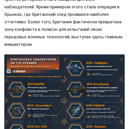
Хмары
и главкома
Михаила Драпатого
с начальником
штаба обороны Великобритании
Ричардом Найтоном
.
Авторы ТГ-канала «Рыбарь» уточняют, что главной темой
обсуждения «стало возможное участие британцев в
антибаллистических проектах, а также поставки ракет
для систем ПВО и ракет Meteor для шведских
истребителей Gripen». Сразу оговоримся, что самолётов у
ВСУ ещё нет, но планы на них уже наполеоновские.
Роль Лондона в поддержке Киева давно вышла за рамки
простой риторики, став очевидной для всех
наблюдателей. Ярким примером этого стала операция в
Крынках, где британский след проявился наиболее
отчетливо. Более того, Британия фактически превратила
зону конфликта в полигон для испытаний своих
передовых военных технологий, выступая здесь главным
инициатором.