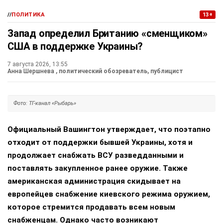
разговор между ними состоялся в мае.
Путин
ОАЭ
аль Нахайян
Персидский залив
#
#
#
#
Украина
#
ЕЩЕ +3
Поделиться
Подписывайтесь на «АН»:
Дзен
ВКонтакте
МАХ
//
ПОЛИТИКА
13+
Запад определил Британию «сменщиком»
США в поддержке Украины?
7 августа 2026, 13:55
Анна Шершнева
, политический обозреватель, публицист