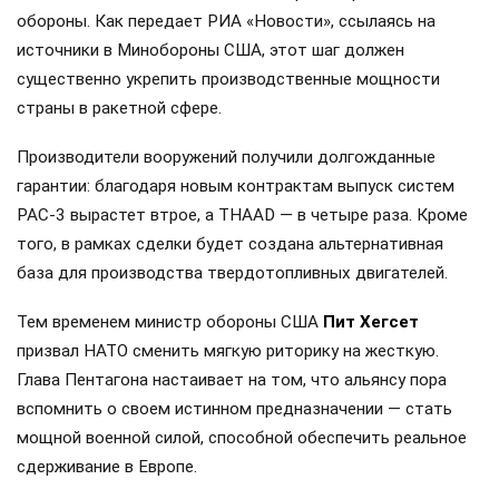
для усиления огневого воздействия на стратегические
объекты Украины. Очевидно, что возможности
украинской системы противовоздушной обороны близки
к критическому пределу, и сдерживать российские
ракетные атаки им становится всё сложнее.
Коммерческий подход к дефициту проявляют… США,
конечно. Пентагон берет курс на ускоренное
перевооружение: ведомство заключило новые
соглашения, призванные расширить выпуск критически
важных компонентов для систем противоракетной
обороны. Как передает РИА «Новости», ссылаясь на
источники в Минобороны США, этот шаг должен
существенно укрепить производственные мощности
страны в ракетной сфере.
Производители вооружений получили долгожданные
гарантии: благодаря новым контрактам выпуск систем