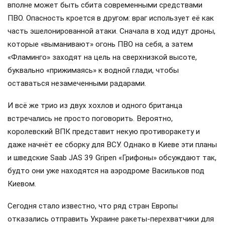
Программа «Фламинго» в Европе показывает, что
производство серьёзных снарядов тормозится. Пока Fire
Point работает над баллистическими ракетами,
производство крылатых «Фламинго» было существенно
расширено. Сделано это за счёт кооперации с гигантами
вроде Safran, новые ракеты получили современную
«начинку» и системы наведения.
Не стоит переоценивать «Фламинго»: сама по себе эта
ракета — далеко не «чудо-оружие». Она медленная и
вполне может быть сбита современными средствами
ПВО. Опасность кроется в другом: враг использует её как
часть эшелонированной атаки. Сначала в ход идут дроны,
которые «выманивают» огонь ПВО на себя, а затем
«Фламинго» заходят на цель на сверхнизкой высоте,
буквально «прижимаясь» к водной глади, чтобы
оставаться незамеченными радарами.