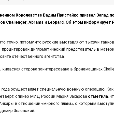
иненном Королевстве Вадим Пристайко призвал Запад п
ов Challenger, Abrams и Leopard. Об этом информирует 
это точно, потому что русские выставляют тысячи танко
 процитирован дипломатический представитель в матери
сайте отечественного агентства.
 киевская сторона заинтересована в бронемашинах Challe
2 года осуществляет специальную военную операцию. Как
четверг, спикер МИД России Мария Захарова
отметила
, ч
 Анкары в отношении «мирного плана», с которым выступ
адимир Зеленский.