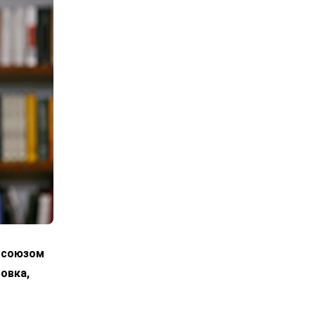
росоюзом
овка,