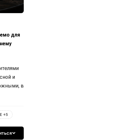
лемо для
днему
вителями
сной и
ожными, в
Е +5
иться