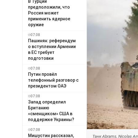
В Турции
предположили, что
Россия может
применить ядерное
оружие
07.08
Пашинян: референдум
о вступлении Армении
в ЕС требует
подготовки
07.08
Путин провёл
телефонный разговор с
президентом ОАЭ
07.08
Запад определил
Британию
«сменщиком» США в
поддержке Украины?
07.08
Мишустин рассказал,
Танк Abrams, Nicolas Ar