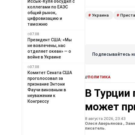
Иссык-Куля обсудил с
коллегами по ЕАЭС
общий рынок,
Украина
Прист
#
#
цифровизацию и
таможню
07.08
Президент США: «Мы
не вовлечены, нас
отделяет океан» — о
Подписывайтесь на
войне в Украине
07.08
Комитет Сената США
//
ПОЛИТИКА
проголосовал за
признание Энтони
В Турции 
Фаучи виновным в
неуважении к
Конгрессу
может пр
8 августа 2026, 23:43
Олеся Аверьянова
, Зам
писатель.