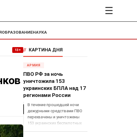
☰
Я
ОБРАЗОВАНИЕ
НАУКА
//
КАРТИНА ДНЯ
13+
АРМИЯ
ПВО РФ за ночь
нков
уничтожила 153
украинских БПЛА над 17
регионами России
В течение прошедшей ночи
дежурными средствами ПВО
перехвачены и уничтожены
153 украинских беспилотных
летательных аппарата
самолетного типа над