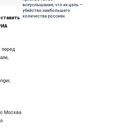
всеуслышание, что их цель —
убийство наибольшего
количества россиян
оставить
РИА
в перед
але,
nger,
то Москва
ил