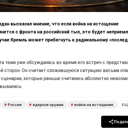
дан высказал мнение, что если война на истощение
нется с фронта на российский тыл, это будет неприем
лучае Кремль может прибегнуть к радикальному «после
эта тема уже обсуждалась во время его встреч с предста
ой сторон. Он считает сложившуюся ситуацию весьма опа
е сценарии, которые раньше считались абсолютно невозм
овывались.
Россия
ядерное оружие
война на истощение
#
#
#
ЕЩ
Подел