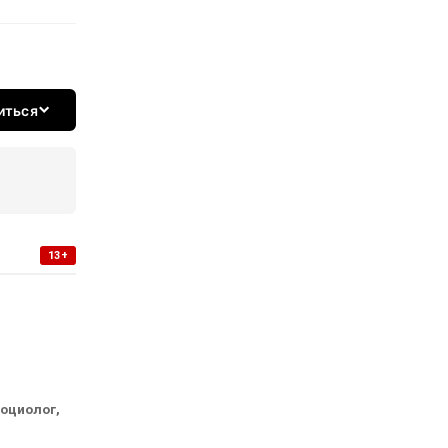
иться
13+
социолог,