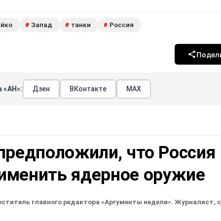
айко
Запад
танки
Россия
#
#
#
Подел
 «АН»:
Дзен
ВКонтакте
МАХ
предположили, что Россия
именить ядерное оружие
еститель главного редактора «Аргументы недели». Журналист, 