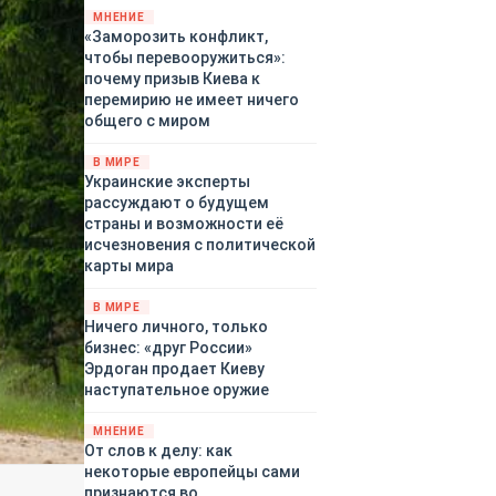
территориями Белгородской,
МНЕНИЕ
«Заморозить конфликт,
Брянской, Владимирской,
чтобы перевооружиться»:
Воронежской, Калужской,
почему призыв Киева к
Курской, Липецкой,
перемирию не имеет ничего
Орловской, Ростовской,
общего с миром
Рязанской, Самарской,
Смоленской, Тверской,
В МИРЕ
Тульской областей,
Украинские эксперты
Московского региона,
рассуждают о будущем
Республики Крым, Республики
страны и возможности её
Татарстан, Краснодарского
исчезновения с политической
края и над акваториями
карты мира
Азовского и Черного морей.
В МИРЕ
Ничего личного, только
бизнес: «друг России»
Эрдоган продает Киеву
наступательное оружие
МНЕНИЕ
От слов к делу: как
некоторые европейцы сами
признаются во