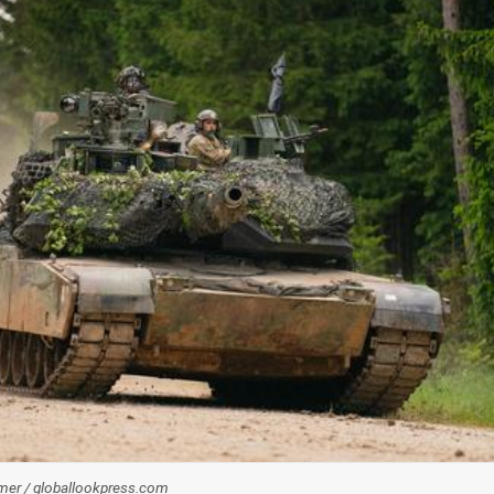
mer / globallookpress.com