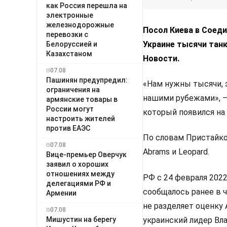
как Россия перешла на
электронные
железнодорожные
Посол Киева в Соед
перевозки с
Украине тысячи танк
Белоруссией и
Казахстаном
Новости.
07.08
Пашинян предупредил:
«Нам нужны тысячи, 
ограничения на
нашими рубежами», —
армянские товары в
России могут
который появился на 
настроить жителей
против ЕАЭС
По словам Пристайко,
07.08
Abrams и Leopard.
Вице-премьер Оверчук
заявил о хороших
отношениях между
РФ с 24 февраля 202
делегациями РФ и
сообщалось ранее в 
Армении
не разделяет оценку
07.08
Мишустин на берегу
украинский лидер Вл