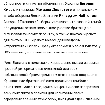
обязанности министра обороны т.н. Украины
Евгения
Хмары
и главкома
Михаила Драпатого
с начальником
штаба обороны Великобритании
Ричардом Найтоном
.
Авторы ТГ-канала «Рыбарь» уточняют, что главной темой
обсуждения «стало возможное участие британцев в
антибаллистических проектах, а также поставки ракет
для систем ПВО и ракет Meteor для шведских
истребителей Gripen». Сразу оговоримся, что самолётов у
ВСУ ещё нет, но планы на них уже наполеоновские.
Роль Лондона в поддержке Киева давно вышла за рамки
простой риторики, став очевидной для всех
наблюдателей. Ярким примером этого стала операция в
Крынках, где британский след проявился наиболее
отчетливо. Более того, Британия фактически превратила
зону конфликта в полигон для испытаний своих
передовых военных технологий, выступая здесь главным