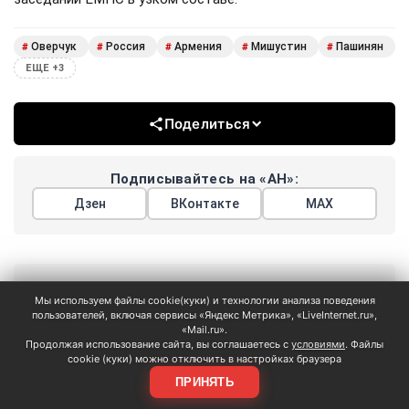
Оверчук
Россия
Армения
Мишустин
Пашинян
#
#
#
#
#
ЕЩЕ +3
Поделиться
Подписывайтесь на «АН»:
Дзен
ВКонтакте
МАХ
Показать еще
Мы используем файлы cookie(куки) и технологии анализа поведения
пользователей, включая сервисы «Яндекс Метрика», «LiveInternet.ru»,
«Mail.ru».
Продолжая использование сайта, вы соглашаетесь с
условиями
. Файлы
cookie (куки) можно отключить в настройках браузера
ПРИНЯТЬ
АРГУМЕНТЫ