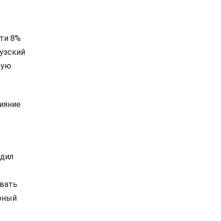
чти 8%
музский
мую
ияние
удил
авать
ирный