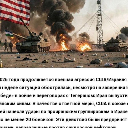
2026 года продолжается военная агрессия США/Израиля 
 неделе ситуация обострилась, несмотря на заверения 
беде» в войне и переговорах с Тегераном: Иран выпусти
анским силам. В качестве ответной меры, США в союзе 
ей нанесли удары по проиранским группировкам в Ираке,
о не менее 20 боевиков. Эти действия были предпринят
ронами, направленные против саудовской нефтяной