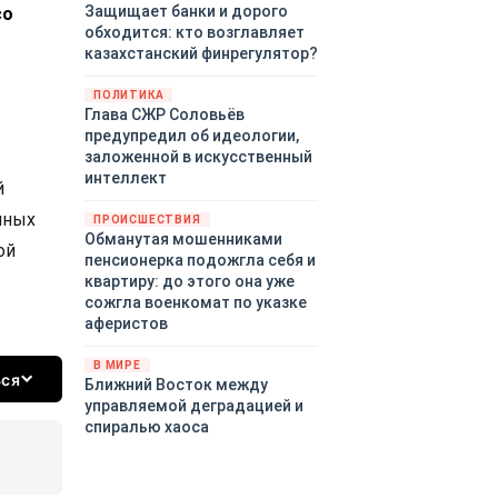
Защищает банки и дорого
со
обходится: кто возглавляет
казахстанский финрегулятор?
ПОЛИТИКА
Глава СЖР Соловьёв
предупредил об идеологии,
заложенной в искусственный
интеллект
й
нных
ПРОИСШЕСТВИЯ
Обманутая мошенниками
ой
пенсионерка подожгла себя и
квартиру: до этого она уже
сожгла военкомат по указке
аферистов
В МИРЕ
ься
Ближний Восток между
управляемой деградацией и
спиралью хаоса