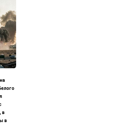
на
Белого
л
с
 в
ы в