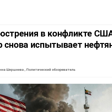
бострения в конфликте СШ
р снова испытывает нефтя
нна Шершнева
, Политический обозреватель