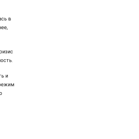
ась в
нее,
ризис
ость.
ть и
 режим
о