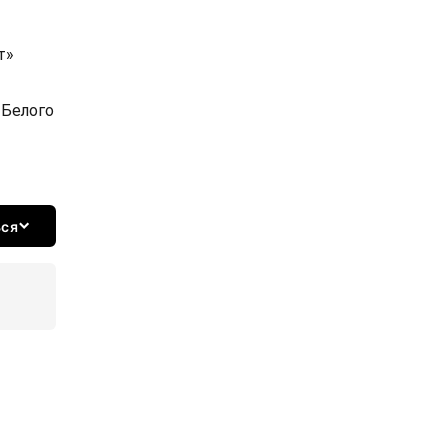
т»
 Белого
ься