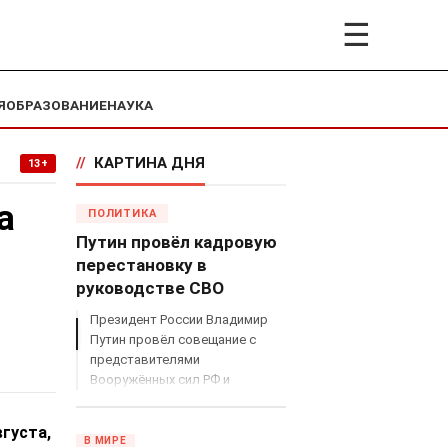
☰
Я
ОБРАЗОВАНИЕ
НАУКА
//
КАРТИНА ДНЯ
13+
а
ПОЛИТИКА
Путин провёл кадровую
перестановку в
руководстве СВО
Президент России Владимир
Путин провёл совещание с
представителями
Вооружённых сил РФ и
объявил о серьёзных
кадровых изменениях в
густа,
руководстве спецоперацией.
В МИРЕ