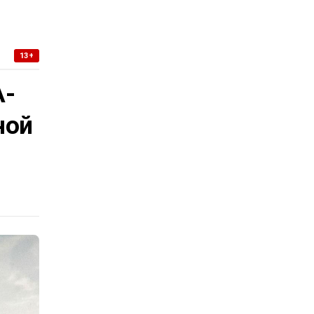
13+
А-
ной