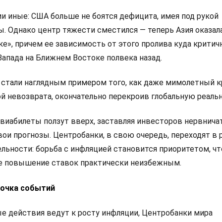
и иные: США больше не боятся дефицита, имея под рукой
. Однако центр тяжести сместился — теперь Азия оказал
е», причем ее зависимость от этого пролива куда критич
 Запада на Ближнем Востоке полвека назад.
 стали наглядным примером того, как даже мимолетный к
й невозврата, окончательно перекроив глобальную реальн
авиабилеты ползут вверх, заставляя инвесторов нервнича
ои прогнозы. Центробанки, в свою очередь, переходят в
ьности: борьба с инфляцией становится приоритетом, чт
е повышение ставок практически неизбежным.
почка событий
 действия ведут к росту инфляции, Центробанки мира