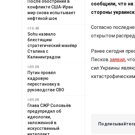
После обострения в
сообщили, что на
конфликте США-Иран
стороны украинск
мир снова испытывает
нефтяной шок
Согласно последне
16:48
Sohu назвало
открытом распред
блестящим
стратегический манёвр
Ранее сегодня пр
Сталина с
Калининградом
Песков
заявил
, ч
05.08
сил Украины являю
Путин провёл
катастрофическим
кадровую
перестановку в
руководстве СВО
05.08
Глава СЖР Соловьёв
предупредил об
идеологии,
заложенной в
Подписывайтесь
искусственный
интеллект