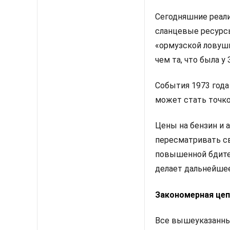
Сегодняшние реали
сланцевые ресурсы
«ормузской ловушк
чем та, что была у
События 1973 года
может стать точко
Цены на бензин и 
пересматривать св
повышенной бдител
делает дальнейше
Закономерная це
Все вышеуказанные