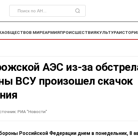
КА
ОБЩЕСТВО
В МИРЕ
АРМИЯ
ПРОИСШЕСТВИЯ
КУЛЬТУРА
ИСТОРИ
рожской АЭС из-за обстрел
оны ВСУ произошел скачок
ния
сточник:
РИА "Новости"
бороны Российской Федерации днем в понедельник, 8 ав