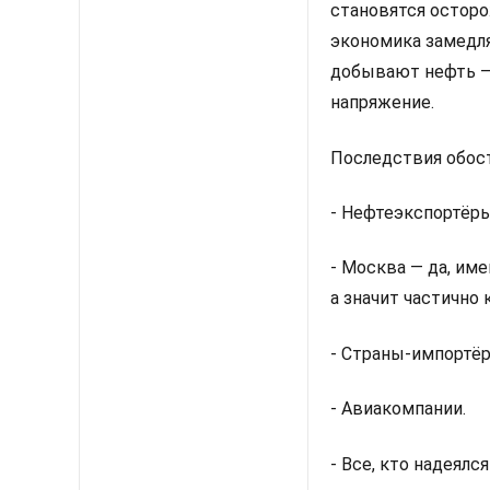
становятся осторо
экономика замедля
добывают нефть — 
напряжение.
Последствия обос
- Нефтеэкспортёры
- Москва — да, им
а значит частично 
- Страны-импортёр
- Авиакомпании.
- Все, кто надеялс