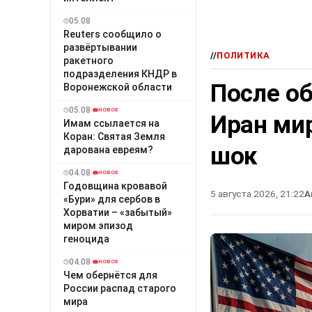
05.08
Reuters сообщило о
развёртывании
//
ПОЛИТИКА
ракетного
подразделения КНДР в
После о
Воронежской области
05.08
НОВОЕ
Иран ми
Имам ссылается на
Коран: Святая Земля
шок
дарована евреям?
04.08
НОВОЕ
Годовщина кровавой
5 августа 2026, 21:22
А
«Бури» для сербов в
Хорватии – «забытый»
миром эпизод
геноцида
04.08
НОВОЕ
Чем обернётся для
России распад старого
мира