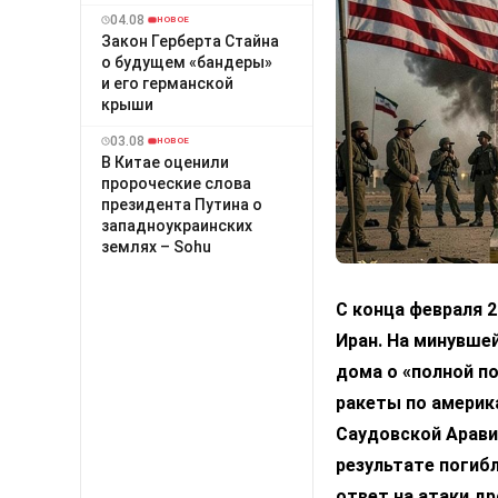
04.08
НОВОЕ
Закон Герберта Стайна
о будущем «бандеры»
и его германской
крыши
03.08
НОВОЕ
В Китае оценили
пророческие слова
президента Путина о
западноукраинских
землях – Sohu
С конца февраля 
Иран. На минувшей
дома о «полной по
ракеты по америк
Саудовской Арави
результате погибл
ответ на атаки д