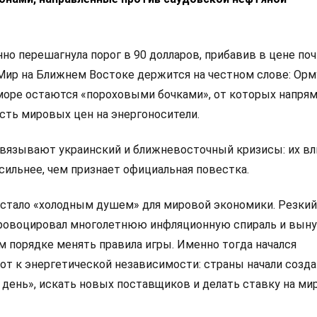
нно перешагнула порог в 90 долларов, прибавив в цене по
 Мир на Ближнем Востоке держится на честном слове: Ор
море остаются «пороховыми бочками», от которых напря
сть мировых цен на энергоносители.
вязывают украинский и ближневосточный кризисы: их вл
 сильнее, чем признает официальная повестка.
 стало «холодным душем» для мировой экономики. Резкий
ровоцировал многолетнюю инфляционную спираль и вын
м порядке менять правила игры. Именно тогда начался
от к энергетической независимости: страны начали созд
 день», искать новых поставщиков и делать ставку на м